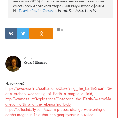
аномалия (2015). С того времени она немного выросла,
сместилась и появился второй минимум возле Африки.
Из:
F. Javier Pavón-Carrasco,
Front.Earth Sci. (2016)
.
0
Автор
Сергей Шапиро
Источники:
https://www.esa.int/Applications/Observing_the_Earth/Swarm/Sw
arm_probes_weakening_of_Earth_s_magnetic_field
,
http://www.esa.int/Applications/Observing_the_Earth/Swarm/Ma
gnetic_north_and_the_elongating_blob
,
https://scitechdaily.com/swarm-probes-strange-weakening-of-
earths-magnetic-field-that-has-geophysicists-puzzled