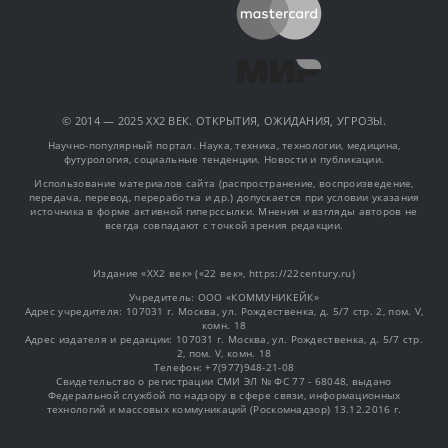
© 2014 — 2025 XX2 ВЕК. ОТКРЫТИЯ, ОЖИДАНИЯ, УГРОЗЫ.
Научно-популярный портал. Наука, техника, технологии, медицина,
футурология, социальные тенденции. Новости и публикации.
Использование материалов сайта (распространение, воспроизведение,
передача, перевод, переработка и др.) допускается при условии указания
источника в форме активной гиперссылки. Мнения и взгляды авторов не
всегда совпадают с точкой зрения редакции.
Издание «XX2 век» («22 век», https://22century.ru)
Учредитель: OOO «КОММУНИКЕЙК»
Адрес учредителя: 107031 г. Москва, ул. Рождественка, д. 5/7 стр. 2, пом. V,
комн. 18
Адрес издателя и редакции: 107031 г. Москва, ул. Рождественка, д. 5/7 стр.
2, пом. V, комн. 18
Телефон: +7(977)948-21-08
Свидетельство о регистрации СМИ ЭЛ № ФС 77 - 68048, выдано
Федеральной службой по надзору в сфере связи, информационных
технологий и массовых коммуникаций (Роскомнадзор) 13.12.2016 г.