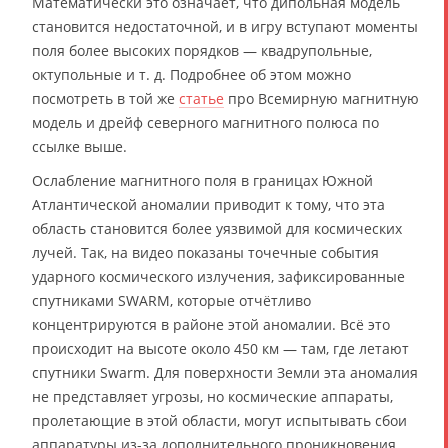
Математически это означает, что дипольная модель
становится недостаточной, и в игру вступают моменты
поля более высоких порядков — квадрупольные,
октупольные и т. д. Подробнее об этом можно
посмотреть в той же
статье
про Всемирную магнитную
модель и дрейф северного магнитного полюса по
ссылке выше.
Ослабление магнитного поля в границах Южной
Атлантической аномалии приводит к тому, что эта
область становится более уязвимой для космических
лучей. Так, на видео показаны точечные события
ударного космического излучения, зафиксированные
спутниками SWARM, которые отчётливо
концентрируются в районе этой аномалии. Всё это
происходит на высоте около 450 км — там, где летают
спутники Swarm. Для поверхности Земли эта аномалия
не представляет угрозы, но космические аппараты,
пролетающие в этой области, могут испытывать сбои
аппаратуры из-за дополнительного проникновения