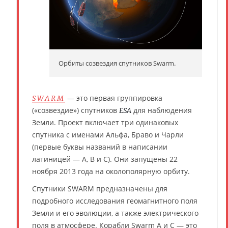
Орбиты созвездия спутников Swarm.
— это первая группировка
SWARM
(«созвездие») спутников
для наблюдения
ESA
Земли. Проект включает три одинаковых
спутника с именами Альфа, Браво и Чарли
(первые буквы названий в написании
латиницей — A, B и C). Они запущены 22
ноября 2013 года на околополярную орбиту.
Спутники SWARM предназначены для
подробного исследования геомагнитного поля
Земли и его эволюции, а также электрического
поля в атмосфере. Корабли Swarm A и C — это