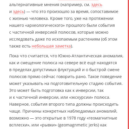
альтернативные мнения (например, см.
здесь
и
здесь
) — что это произошло за время, сопоставимое
с жизнью человека. Кроме того, уже на протяжении
нашего «археологического» прошлого были события
с частичной инверсией полюсов, которые можно
исследовать даже по ископаемым растениям (об этом
также есть
небольшая заметка
).
Пока что считается, что Южно-Атлантическая аномалия,
как и смещение полюса на севере всё ещё находятся
в пределах допустимых флуктуаций и о быстрой смене
полюсов прямо сейчас говорить рано. Такое поведение
может указывать на подготовительную стадию события.
Это может быть подготовка как к инверсии, так
и к частичной инверсии, или «экскурсии» полюса.
Наверное, события второго типа должны происходить
чаще. Причины конкретных наблюдаемых аномалий,
возможно — это открытые в 1978 году «геомагнитные
всплески», или «рывки» (geomagnmetic jerks) как