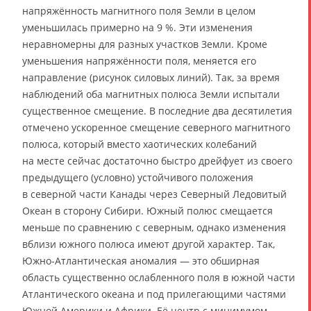
напряжённость магнитного поля Земли в целом
уменьшилась примерно на 9 %. Эти изменения
неравномерны для разных участков Земли. Кроме
уменьшения напряжённости поля, меняется его
направление (рисунок силовых линий). Так, за время
наблюдений оба магнитных полюса Земли испытали
существенное смещение. В последние два десятилетия
отмечено ускоренное смещение северного магнитного
полюса, который вместо хаотических колебаний
на месте сейчас достаточно быстро дрейфует из своего
предыдущего (условно) устойчивого положения
в северной части Канады через Северный Ледовитый
Океан в сторону Сибири. Южный полюс смещается
меньше по сравнению с северным, однако изменения
вблизи южного полюса имеют другой характер. Так,
Южно-Атлантическая аномалия — это обширная
область существенно ослабленного поля в южной части
Атлантического океана и под прилегающими частями
Южной Америки и Африки. Её центр с минимумом