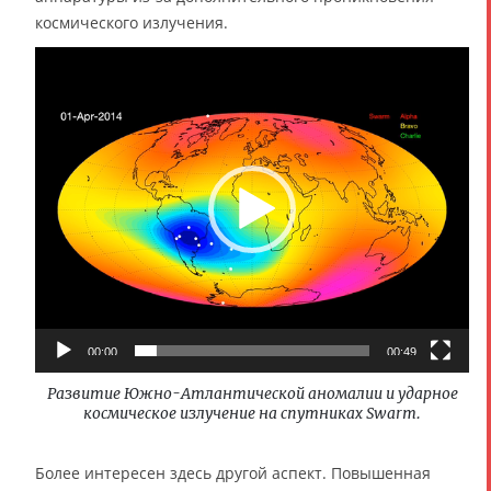
космического излучения.
В
и
д
е
о
п
л
е
е
р
00:00
00:49
Развитие Южно-Атлантической аномалии и ударное
космическое излучение на спутниках Swarm.
Более интересен здесь другой аспект. Повышенная