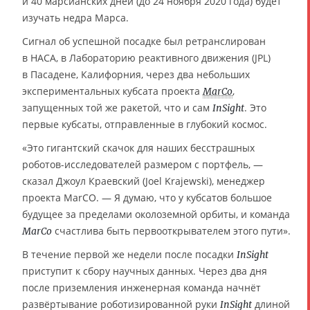
и 40 марсианских дней (до 24 ноября 2020 года) будет
изучать недра Марса.
Сигнал об успешной посадке был ретранслирован
в НАСА, в Лабораторию реактивного движения (JPL)
в Пасадене, Калифорния, через два небольших
экспериментальных кубсата проекта
,
MarCo
запущенных той же ракетой, что и сам
. Это
InSight
первые кубсаты, отправленные в глубокий космос.
«Это гигантский скачок для наших бесстрашных
роботов-исследователей размером с портфель, —
сказал Джоул Краевский (Joel Krajewski), менеджер
проекта MarCO. — Я думаю, что у кубсатов большое
будущее за пределами околоземной орбиты, и команда
счастлива быть первооткрывателем этого пути».
MarCo
В течение первой же недели после посадки
InSight
приступит к сбору научных данных. Через два дня
после приземления инженерная команда начнёт
развёртывание роботизированной руки
длиной
InSight