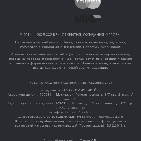
© 2014 — 2025 XX2 ВЕК. ОТКРЫТИЯ, ОЖИДАНИЯ, УГРОЗЫ.
Научно-популярный портал. Наука, техника, технологии, медицина,
футурология, социальные тенденции. Новости и публикации.
Использование материалов сайта (распространение, воспроизведение,
передача, перевод, переработка и др.) допускается при условии указания
источника в форме активной гиперссылки. Мнения и взгляды авторов не
всегда совпадают с точкой зрения редакции.
Издание «XX2 век» («22 век», https://22century.ru)
Учредитель: OOO «КОММУНИКЕЙК»
Адрес учредителя: 107031 г. Москва, ул. Рождественка, д. 5/7 стр. 2, пом. V,
комн. 18
Адрес издателя и редакции: 107031 г. Москва, ул. Рождественка, д. 5/7 стр.
2, пом. V, комн. 18
Телефон: +7(977)948-21-08
Свидетельство о регистрации СМИ ЭЛ № ФС 77 - 68048, выдано
Федеральной службой по надзору в сфере связи, информационных
технологий и массовых коммуникаций (Роскомнадзор) 13.12.2016 г.
Главный редактор — Сыров С.В.