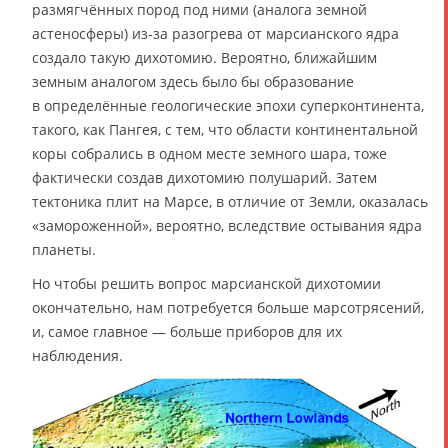
размягчённых пород под ними (аналога земной
астеносферы) из-за разогрева от марсианского ядра
создало такую дихотомию. Вероятно, ближайшим
земным аналогом здесь было бы образование
в определённые геологические эпохи суперконтинента,
такого, как Пангея, с тем, что области континентальной
коры собрались в одном месте земного шара, тоже
фактически создав дихотомию полушарий. Затем
тектоника плит на Марсе, в отличие от Земли, оказалась
«замороженной», вероятно, вследствие остывания ядра
планеты.
Но чтобы решить вопрос марсианской дихотомии
окончательно, нам потребуется больше марсотрясений,
и, самое главное — больше приборов для их
наблюдения.