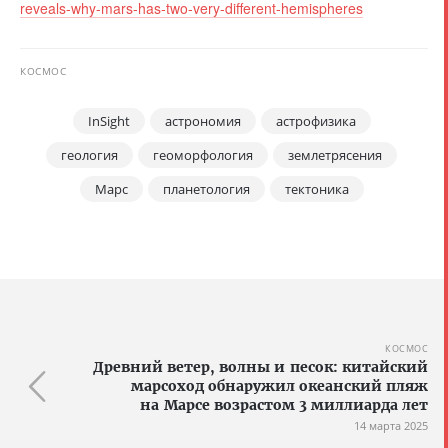
reveals-why-mars-has-two-very-different-hemispheres
КОСМОС
InSight
астрономия
астрофизика
геология
геоморфология
землетрясения
Марс
планетология
тектоника
КОСМОС
Древний ветер, волны и песок: китайский
марсоход обнаружил океанский пляж
на Марсе возрастом 3 миллиарда лет
14 марта 2025