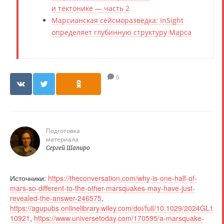
и тектонике — часть 2
Марсианская сейсморазведка: InSight
определяет глубинную структуру Марса
0
Подготовка
материала
Сергей Шапиро
Источники:
https://theconversation.com/why-is-one-half-of-
mars-so-different-to-the-other-marsquakes-may-have-just-
revealed-the-answer-246575
,
https://agupubs.onlinelibrary.wiley.com/doi/full/10.1029/2024GL1
10921
,
https://www.universetoday.com/170595/a-marsquake-