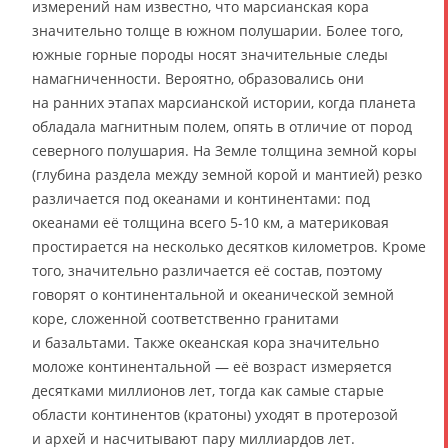
измерений нам известно, что марсианская кора
значительно толще в южном полушарии. Более того,
южные горные породы носят значительные следы
намагниченности. Вероятно, образовались они
на ранних этапах марсианской истории, когда планета
обладала магнитным полем, опять в отличие от пород
северного полушария. На Земле толщина земной коры
(глубина раздела между земной корой и мантией) резко
различается под океанами и континентами: под
океанами её толщина всего 5-10 км, а материковая
простирается на несколько десятков километров. Кроме
того, значительно различается её состав, поэтому
говорят о континентальной и океанической земной
коре, сложенной соответственно гранитами
и базальтами. Также океанская кора значительно
моложе континентальной — её возраст измеряется
десятками миллионов лет, тогда как самые старые
области континентов (кратоны) уходят в протерозой
и архей и насчитывают пару миллиардов лет.