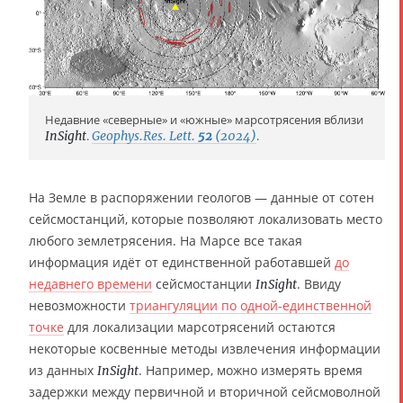
Недавние «северные» и «южные» марсотрясения вблизи
InSight
.
Geophys.Res. Lett.
52
(2024)
.
На Земле в распоряжении геологов — данные от сотен
сейсмостанций, которые позволяют локализовать место
любого землетрясения. На Марсе все такая
информация идёт от единственной работавшей
до
недавнего времени
сейсмостанции
. Ввиду
InSight
невозможности
триангуляции по одной-единственной
точке
для локализации марсотрясений остаются
некоторые косвенные методы извлечения информации
из данных
. Например, можно измерять время
InSight
задержки между первичной и вторичной сейсмоволной