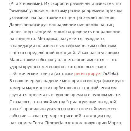
(P- и S-волнами). Их скорости различны и известны по
“земным” условиям, поэтому разница времени прихода
указывает на расстояние от центра землетрясения.
Далее, анализируя направление смещения частиц
почвы под станцией, можно определить направление
на эпицентр. Методика, разумеется, нуждается
в валидации по известным сейсмическим событиям
с чётко определённой локацией. И как раз в условиях
Марса такие события у планетологов имеются — это
удары крупных метеоритов, которые вызывают
сейсмические толчки (их также
регистрирует
).
InSight
В свою очередь, падение метеоритов иногда фиксируют
камеры марсианских орбитальных станций, если им
случится пролетать в нужное время и в нужном месте.
Оказалось, что такой метод “триангуляции по одной
точке” правильно указал на известное сейсмическое
событие — кластер марсотрясений в локации под
названием Terra Cimmeria в южном полушарии Марса.