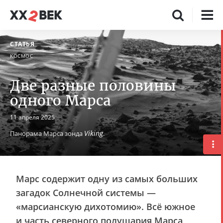
СТАТЬЯ
КОСМОС
Две разные половины
одного Марса
11 апреля 2025
Viking
Панорама Марса зонда
.
Марс содержит одну из самых больших
загадок Солнечной системы —
«марсианскую дихотомию». Всё южное
и часть северного полушария Марса