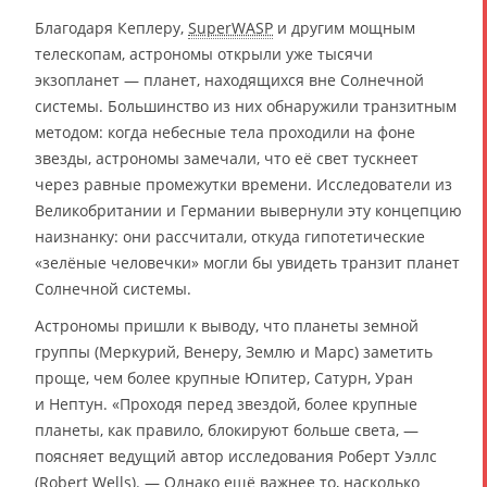
Благодаря Кеплеру,
SuperWASP
и другим мощным
телескопам, астрономы открыли уже тысячи
экзопланет — планет, находящихся вне Солнечной
системы. Большинство из них обнаружили транзитным
методом: когда небесные тела проходили на фоне
звезды, астрономы замечали, что её свет тускнеет
через равные промежутки времени. Исследователи из
Великобритании и Германии вывернули эту концепцию
наизнанку: они рассчитали, откуда гипотетические
«зелёные человечки» могли бы увидеть транзит планет
Солнечной системы.
Астрономы пришли к выводу, что планеты земной
группы (Меркурий, Венеру, Землю и Марс) заметить
проще, чем более крупные Юпитер, Сатурн, Уран
и Нептун. «Проходя перед звездой, более крупные
планеты, как правило, блокируют больше света, —
поясняет ведущий автор исследования Роберт Уэллс
(Robert Wells). — Однако ещё важнее то, насколько