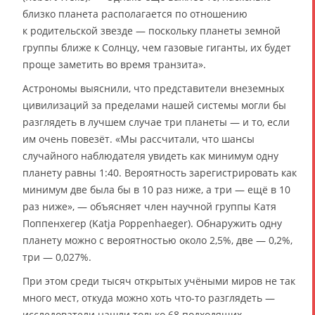
близко планета располагается по отношению
к родительской звезде — поскольку планеты земной
группы ближе к Солнцу, чем газовые гиганты, их будет
проще заметить во время транзита».
Астрономы выяснили, что представители внеземных
цивилизаций за пределами нашей системы могли бы
разглядеть в лучшем случае три планеты — и то, если
им очень повезёт. «Мы рассчитали, что шансы
случайного наблюдателя увидеть как минимум одну
планету равны 1:40. Вероятность зарегистрировать как
минимум две была бы в 10 раз ниже, а три — ещё в 10
раз ниже», — объясняет член научной группы Катя
Поппенхегер (Katja Poppenhaeger). Обнаружить одну
планету можно с вероятностью около 2,5%, две — 0,2%,
три — 0,027%.
При этом среди тысяч открытых учёными миров не так
много мест, откуда можно хоть что-то разглядеть —
исследователи нашли только 68 подходящих