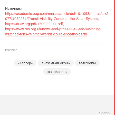
Источники:
https://academic.oup.com/mnras/article/doi/10.1093/mnras/stx2
077/4082231/Transit-Visibility-Zones-of-the-Solar-System
,
https://arxiv.org/pdf/1709.02211.pdf
,
https://www.ras.org.uk/news-and-press/3042-are-we-being-
watched-tens-of-other-worlds-could-spot-the-earth
КОСМОС
«Кеплер»
внеземная жизнь
телескопы
экзопланеты
КОСМОС