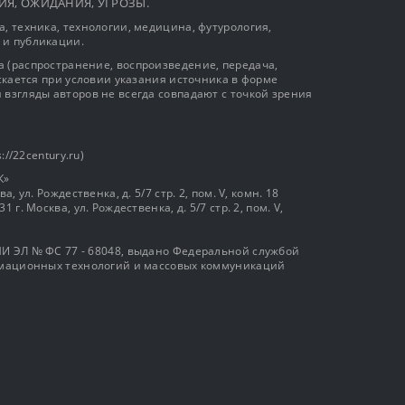
ЫТИЯ, ОЖИДАНИЯ, УГРОЗЫ.
, техника, технологии, медицина, футурология,
 и публикации.
 (распространение, воспроизведение, передача,
ускается при условии указания источника в форме
 взгляды авторов не всегда совпадают с точкой зрения
://22century.ru)
К»
, ул. Рождественка, д. 5/7 стр. 2, пом. V, комн. 18
г. Москва, ул. Рождественка, д. 5/7 стр. 2, пом. V,
И ЭЛ № ФС 77 - 68048, выдано Федеральной службой
ормационных технологий и массовых коммуникаций