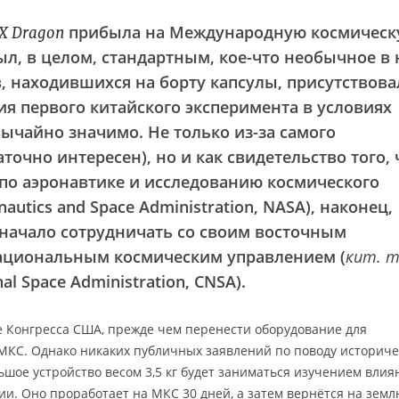
прибыла на Международную космическ
X Dragon
ыл, в целом, стандартным, кое-что необычное в
в, находившихся на борту капсулы, присутствова
я первого китайского эксперимента в условиях
вычайно значимо. Не только из-за самого
точно интересен), но и как свидетельство того, 
по аэронавтике и исследованию космического
nautics and Space Administration, NASA), наконец,
начало сотрудничать со своим восточным
ациональным космическим управлением (
кит. т
nal Space Administration, CNSA).
Конгресса США, прежде чем перенести оборудование для
МКС. Однако никаких публичных заявлений по поводу историче
ьшое устройство весом 3,5 кг будет заниматься изучением влия
ии. Оно проработает на МКС 30 дней, а затем вернётся на зем