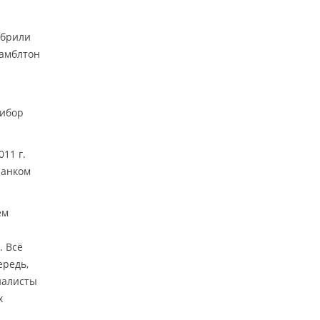
обрили
амблтон
рибор
11 г.
ранком
ём
. Всё
ередь,
иалисты
х