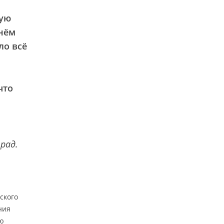
ую
 нём
ло всё
что
рад.
ского
ния
лю