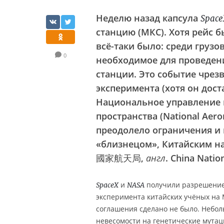
Неделю назад капсула
Space
станцию (МКС). Хотя рейс б
всё-таки было: среди грузо
0
необходимое для проведени
станции. Это событие чрез
эксперимента (хотя он доста
Национальное управление 
пространства (National Aero
преодолело ограничения и 
«близнецом», Китайским н
國家航天局,
англ
. China Natio
и
получили разрешение 
SpaceX
NASA
эксперимента китайских учёных на 
соглашения сделано не было. Небол
невесомости на генетические мутац