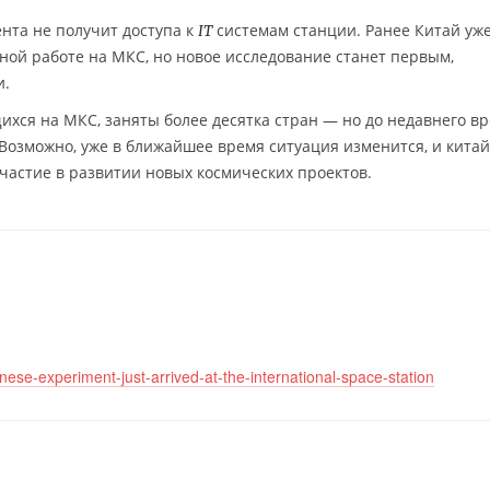
нта не получит доступа к
системам станции. Ранее Китай уж
IT
ной работе на МКС, но новое исследование станет первым,
и.
щихся на МКС, заняты более десятка стран — но до недавнего в
озможно, уже в ближайшее время ситуация изменится, и кита
астие в развитии новых космических проектов.
nese-experiment-just-arrived-at-the-international-space-station