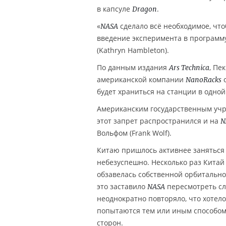
в капсуле
.
Dragon
«
сделало всё необходимое, что
NASA
введение эксперимента в программ
(Kathryn Hambleton).
По данным издания
, Пе
Ars Technica
американской компании
о
NanoRacks
будет храниться на станции в одной
Американским государственным учре
этот запрет распространился и на
N
Вольфом (Frank Wolf).
Китаю пришлось активнее заняться 
небезуспешно. Несколько раз Китай 
обзавелась собственной орбитально
это заставило
пересмотреть сл
NASA
неоднократно повторяло, что хотел
попытаются тем или иным способом 
сторон.