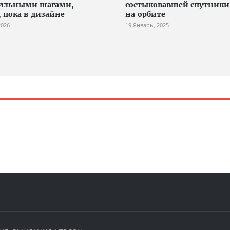
ильными шагами,
состыковавшей спутники
, пока в дизайне
на орбите
2026
19 Январь, 2025