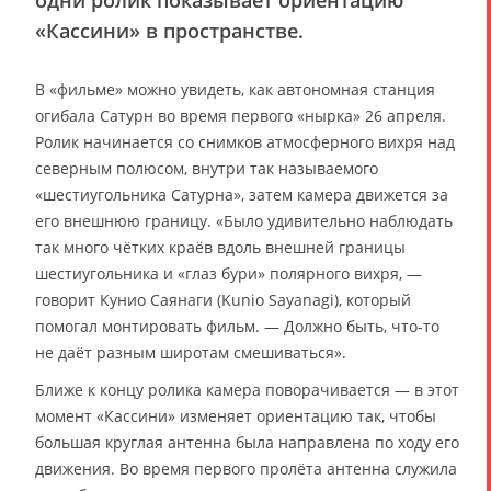
«Кассини» в пространстве.
В «фильме» можно увидеть, как автономная станция
огибала Сатурн во время первого «нырка» 26 апреля.
Ролик начинается со снимков атмосферного вихря над
северным полюсом, внутри так называемого
«шестиугольника Сатурна», затем камера движется за
его внешнюю границу. «Было удивительно наблюдать
так много чётких краёв вдоль внешней границы
шестиугольника и «глаз бури» полярного вихря, —
говорит Кунио Саянаги (Kunio Sayanagi), который
помогал монтировать фильм. — Должно быть, что-то
не даёт разным широтам смешиваться».
Ближе к концу ролика камера поворачивается — в этот
момент «Кассини» изменяет ориентацию так, чтобы
большая круглая антенна была направлена по ходу его
движения. Во время первого пролёта антенна служила