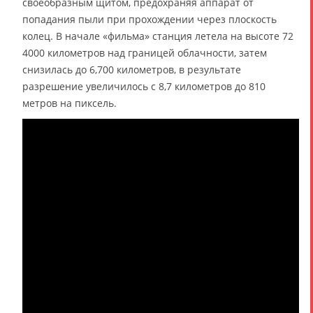
своеобразным щитом, предохраняя аппарат от
попадания пыли при прохождении через плоскость
колец. В начале «фильма» станция летела на высоте 72
4000 километров над границей облачности, затем
снизилась до 6,700 километров, в результате
разрешение увеличилось с 8,7 километров до 810
метров на пиксель.