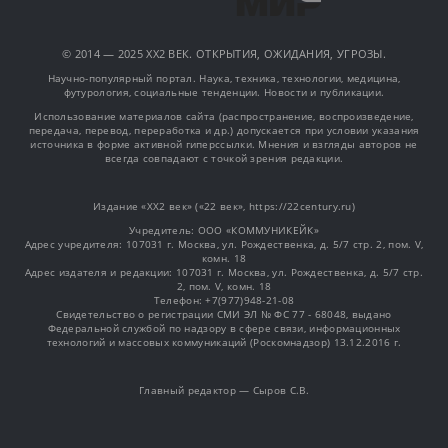
© 2014 — 2025 XX2 ВЕК. ОТКРЫТИЯ, ОЖИДАНИЯ, УГРОЗЫ.
Научно-популярный портал. Наука, техника, технологии, медицина,
футурология, социальные тенденции. Новости и публикации.
Использование материалов сайта (распространение, воспроизведение,
передача, перевод, переработка и др.) допускается при условии указания
источника в форме активной гиперссылки. Мнения и взгляды авторов не
всегда совпадают с точкой зрения редакции.
Издание «XX2 век» («22 век», https://22century.ru)
Учредитель: OOO «КОММУНИКЕЙК»
Адрес учредителя: 107031 г. Москва, ул. Рождественка, д. 5/7 стр. 2, пом. V,
комн. 18
Адрес издателя и редакции: 107031 г. Москва, ул. Рождественка, д. 5/7 стр.
2, пом. V, комн. 18
Телефон: +7(977)948-21-08
Свидетельство о регистрации СМИ ЭЛ № ФС 77 - 68048, выдано
Федеральной службой по надзору в сфере связи, информационных
технологий и массовых коммуникаций (Роскомнадзор) 13.12.2016 г.
Главный редактор — Сыров С.В.