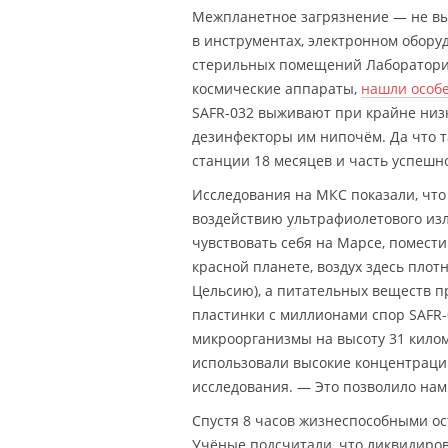
Межпланетное загрязнение — не вы
в инструментах, электронном оборуд
стерильных помещений Лаборатории р
космические аппараты,
нашли особ
SAFR-032 выживают при крайне низ
дезинфекторы им нипочём. Да что 
станции 18 месяцев и часть успешн
Исследования на МКС показали, чт
воздействию ультрафиолетового изл
чувствовать себя на Марсе, помести
красной планете, воздух здесь плот
Цельсию), а питательных веществ пр
пластинки с миллионами спор SAFR-
микроорганизмы на высоту 31 кило
использовали высокие концентрации,
исследования. — Это позволило нам
Спустя 8 часов жизнеспособными ос
Учёные подсчитали, что ликвидиров