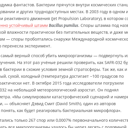
думка фантастов. Бактерии прячутся внутри космических стан
овании и других труднодоступных местах. В 2003 году в одном 
еактивного движения (Jet Propulsion Laboratory), в котором 
енно устойчивый штамм
. Споры штамма под на
Bacillus pumilus
кой влажности практически без питательных веществ, и даже 
там — споры проболтались снаружи Международной космическ
о перенесла эксперимент.
о самый верный способ убить микроорганизмы — подвергнуть и
учения. На этот раз учёные решили проверить, как SAFR-032 бу
в бактерии в схожие условия земной стратосферы. Так же, как и
ный, сухой, холодный (температура достигает −100 градусов по
актически нет. В октябре 2015 года исследователи погрузили
032 на небольшой метеорологический аэростат. Он поднял
метра. «Мы симулировали катастрофический сценарий и намер
 — объясняет Дэвид Смит (David Smith), один из авторов
 понять, как будет реагировать бактериальная микрофлора».
тались только 267 спор или 0,0007% первоначального количест
ать все микроорганизмы удалось бы через десять с половиной