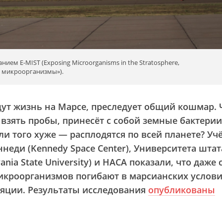
ием E-MIST (Exposing Microorganisms in the Stratosphere,
а микроорганизмы»).
ут жизнь на Марсе, преследует общий кошмар. 
 взять пробы, принесёт с собой земные бактерии
ли того хуже — расплодятся по всей планете? Уч
неди (Kennedy Space Center), Университета штат
nia State University) и НАСА показали, что даже
кроорганизмов погибают в марсианских услови
ляции. Результаты исследования
опубликованы