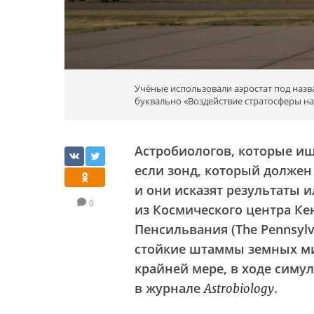
Учёные использовали аэростат под назван
буквально «Воздействие стратосферы н
Астробиологов, которые ищ
если зонд, который должен
и они исказят результаты и
0
из Космического центра Кен
Пенсильвания (The Pennsylva
стойкие штаммы земных ми
крайней мере, в ходе симу
в журнале
.
Astrobiology