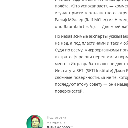
полёта. «Это успокаивает», — комм
изучает риски межпланетного загря
Ральф Мёллер (Ralf Möller) из Неме
und Raumfahrt e. V.). — Для моей л
Но независимые эксперты указываю
не над, а под пластинами и таким 
Судя по всему, микроорганизмы пог
в стратосфере они переносили норм
место. «Их разрабатывают не для то
Института SETI (SETI Institute) Джо
сложные поверхности, «а не те, ко
последуют этому совету — они нам
поверхностей.
Подготовка
материала
Юлия Коровски