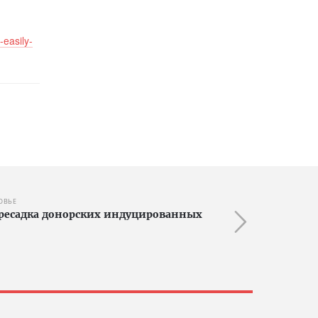
-easily-
ОВЬЕ
ересадка донорских индуцированных