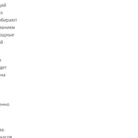
ций
из
собирают
званием
мощные
ой
х
дет
 на
енно
ва.
 часов