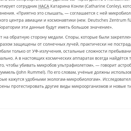
ентирует сотрудник
НАСА
Катарина Конли (Catharine Conley), кот
знения. «Приятно это слышать, — соглашается с ней микробиол
цкого центра авиации и космонавтики (
нем.
Deutsches Zentrum für
аборатории эти данные будут иметь большое значение».
т на обратную сторону медали. Споры, которые были закрепле
образом защищены от солнечных лучей, практически не пострад
ибали только от УФ-излучения, остальные сложности пребыван
ально. А в настоящих космических аппаратах всегда найдётся 
го, чтобы убивать микробов ультрафиолетом», — говорит астро
н Руммель (John Rummel). По его словам, учёные должны использо
торые кажутся удобными экологам-микробиологам». Исследовате
ерены протестировать другие виды микроорганизмов и новые т