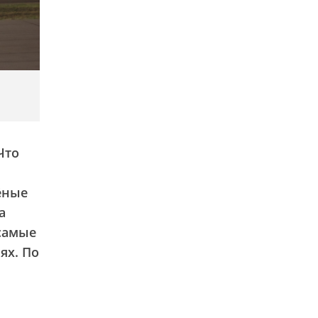
Что
ёные
а
 самые
ях. По