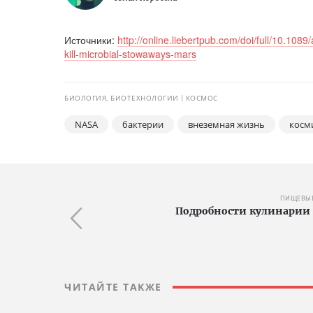
Источники:
http://online.liebertpub.com/doi/full/10.108
kill-microbial-stowaways-mars
БИОЛОГИЯ, БИОТЕХНОЛОГИИ
КОСМОС
NASA
бактерии
внеземная жизнь
косм
ПИЩЕВЫЕ
Подробности кулинарии
ЧИТАЙТЕ ТАКЖЕ