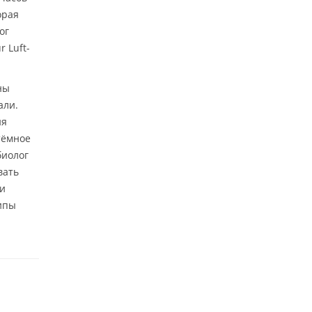
орая
ог
 Luft-
ны
али.
ия
тёмное
биолог
вать
ли
ипы