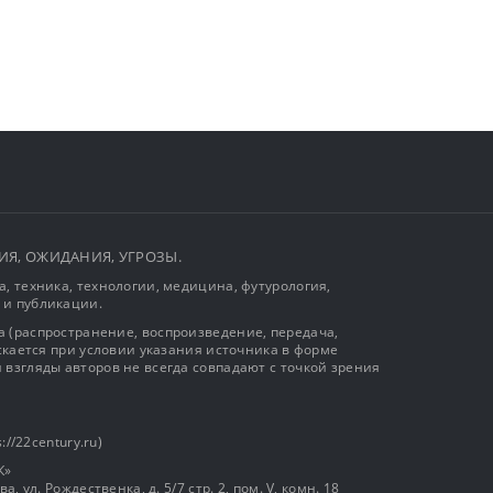
ЫТИЯ, ОЖИДАНИЯ, УГРОЗЫ.
, техника, технологии, медицина, футурология,
 и публикации.
 (распространение, воспроизведение, передача,
ускается при условии указания источника в форме
 взгляды авторов не всегда совпадают с точкой зрения
://22century.ru)
К»
, ул. Рождественка, д. 5/7 стр. 2, пом. V, комн. 18