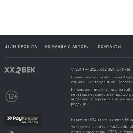
ЦЕЛИ ПРОЕКТА
КОМАНДА И АВТОРЫ
КОНТАКТЫ
© 2014 — 2025 XX2 ВЕК. ОТКР
Научно-популярный портал. Наука
социальные тенденции. Новости
Использование материалов сайта
перевод, переработка и др.) доп
активной гиперссылки. Мнения и
редакции.
Издание «XX2 век» («22 век», https
Учредитель: OOO «КОММУНИКЕЙ
Адрес учредителя: 107031 г. Москва