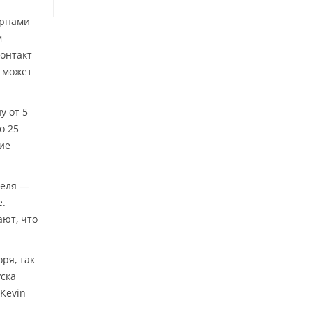
ёрнами
м
контакт
а может
у от 5
о 25
ие
теля —
е.
ют, что
ря, так
уска
Kevin