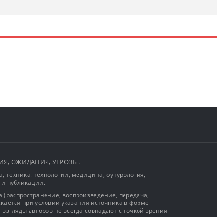
ЫТИЯ, ОЖИДАНИЯ, УГРОЗЫ.
, техника, технологии, медицина, футурология,
 и публикации.
 (распространение, воспроизведение, передача,
ускается при условии указания источника в форме
 взгляды авторов не всегда совпадают с точкой зрения