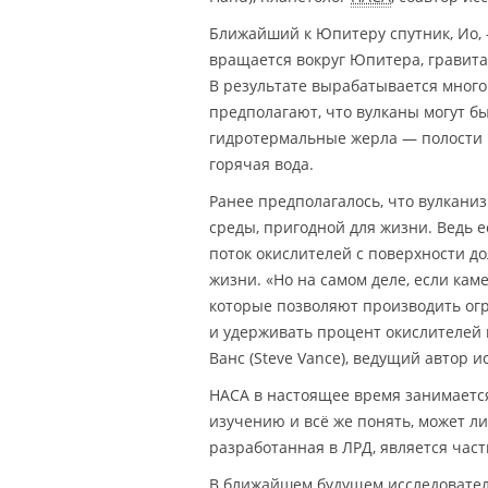
Ближайший к Юпитеру спутник, Ио, 
вращается вокруг Юпитера, гравита
В результате вырабатывается много
предполагают, что вулканы могут бы
гидротермальные жерла — полости 
горячая вода.
Ранее предполагалось, что вулкани
среды, пригодной для жизни. Ведь е
поток окислителей с поверхности д
жизни. «Но на самом деле, если кам
которые позволяют производить ог
и удерживать процент окислителей н
Ванс (Steve Vance), ведущий автор и
НАСА в настоящее время занимается
изучению и всё же понять, может ли
разработанная в ЛРД, является час
В ближайшем будущем исследователи