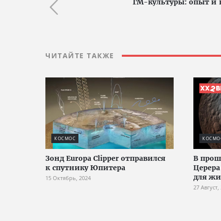
ГМ-культуры: опыт и 
ЧИТАЙТЕ ТАКЖЕ
КОСМОС
КОСМО
Зонд Europa Clipper отправился
В прош
к спутнику Юпитера
Церера
для ж
15 Октябрь, 2024
27 Август,