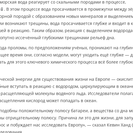
 морская вода реагирует со скальными породами в процессе,
. В этом процессе вода просачивается в промежутки между з
ей
 горной породой с образованием новых минералов и выделение
ии возникают трещины, вода просачивается глубже и входит в 
шей в реакцию. Таким образом, реакция с выделением водород
попутно иссечённый глубокими трещинами рельеф дна.
рода проломы, по предположениям учёных, проникают на глубин
ящее время они, согласно модели, могут уходить ещё глубже — д
ть для этого ключевого химического процесса всё более глубок
ческой энергии для существования жизни на Европе — окисли
бные вступать в реакцию с водородом, циркулирующим в океан
 расщепляющей молекулы водяного льда. Исследователи полага
асщепления кислород может попадать в океан.
 подобны положительному полюсу батареи, а вещества со дна мо
ы отрицательному полюсу. Причина ли это для жизни, для зап
ос и побуждает нас исследовать Европу», — сказал Кевин Ханд (
следования.