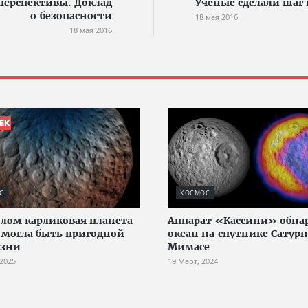
перспективы. Доклад
Учёные сделали шаг 
о безопасности
18 мая 2016
18 мая 2016
С
КОСМОС
лом карликовая планета
Аппарат «Кассини» обна
 могла быть пригодной
океан на спутнике Сатурн
изни
Мимасе
 2025
19 Март, 2024