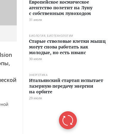
Европейское космическое
агентство полетит на Луну
с собственным луноходом
31 июля
БИОЛОГИЯ, БИОТЕХНОЛОГИИ
Старые стволовые клетки мышц
могут снова работать как
молодые, но есть нюанс
lsion
30 июля
опы,
ЭНЕРГЕТИКА
ческой
Итальянский стартап испытает
лазерную передачу энергии
на орбите
29 июля
ёной