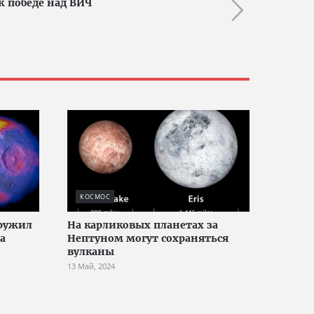
к победе над ВИЧ
КОСМОС
ружил
На карликовых планетах за
а
Нептуном могут сохраняться
вулканы
13 Май, 2024