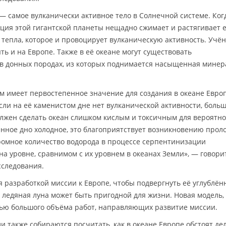
— самое вулканически активное тело в Солнечной системе. Ког
ция этой гигантской планеты нещадно сжимает и растягивает е
 тепла, которое и провоцирует вулканическую активность. Учё
ть и на Европе. Также в её океане могут существовать
в донных породах, из которых поднимается насыщенная мине
зм имеет первостепенное значение для создания в океане Евро
сли на её каменистом дне нет вулканической активности, боль
олжен сделать океан слишком кислым и токсичным для вероятн
енное дно холодное, это благоприятствует возникновению прол
ромное количество водорода в процессе серпентинизации
а уровне, сравнимом с их уровнем в океанах Земли», — говори
сследования.
 разработкой миссии к Европе, чтобы подвергнуть её углублён
 ледяная луна может быть пригодной для жизни. Новая модель,
тью большого объёма работ, направляющих развитие миссии.
 также собираются посчитать, как в океане Европе обстоят де