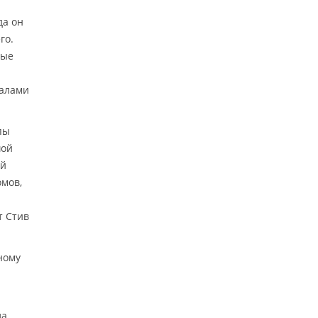
да он
го.
ные
ралами
пы
шой
ой
омов,
т Стив
ному
ла