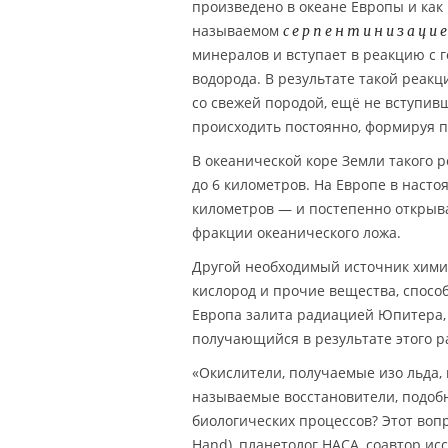
произведено в океане Европы и как
называемом
серпентинизаци
минералов и вступает в реакцию с
водорода. В результате такой реакц
со свежей породой, ещё не вступив
происходить постоянно, формируя 
В океанической коре Земли такого 
до 6 километров. На Европе в насто
километров — и постепенно открыва
фракции океанического ложа.
Другой необходимый источник хими
кислород и прочие вещества, спосо
Европа залита радиацией Юпитера,
получающийся в результате этого р
«Окислители, получаемые изо льда,
называемые восстановители, подобн
биологических процессов? Этот вопр
Hand), планетолог
НАСА
, соавтор ис