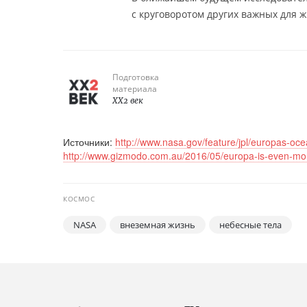
с круговоротом других важных для ж
Подготовка
материала
XX2 век
Источники:
http://www.nasa.gov/feature/jpl/europas-oc
http://www.gizmodo.com.au/2016/05/europa-is-even-mor
КОСМОС
NASA
внеземная жизнь
небесные тела