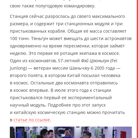
свою также полугодовую командировку.
Станция сейчас разрослась до своего максимального
размера, и содержит три станционных модуля и три
пристыкованных корабля. Общая её масса составляет
100 тонн. Тяньгун может вмещать до шести астронавтов
одновременно на время пересменки, которая займёт
неделю. Это первая её ротация экипажа в космосе.
Один из космонавтов, 57-летний
Фэй Цзюньлун
(Fei
Junlong) — ветеран миссии Шаньчжу-6 2005 года —
второго полёта, в котором Китай посылал человека
в космос. Остальные два космонавта отправились
в космос впервые. В июле этого года к станции
пристыковался первый её экспериментальный
научный модуль. Подробнее про этот запуск
и китайскую космическую станцию можно прочитать
в
статье по ссылке
.