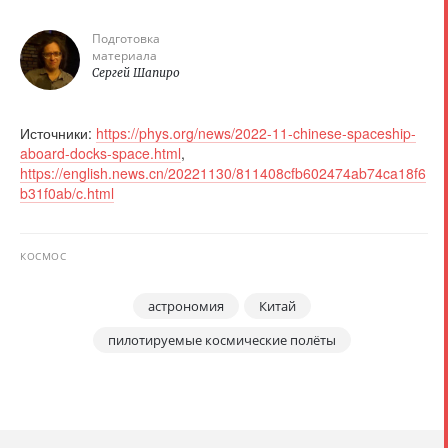
Подготовка
материала
Сергей Шапиро
Источники:
https://phys.org/news/2022-11-chinese-spaceship-
aboard-docks-space.html
,
https://english.news.cn/20221130/811408cfb602474ab74ca18f6
b31f0ab/c.html
КОСМОС
астрономия
Китай
пилотируемые космические полёты