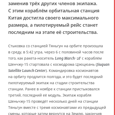
заменив трёх других членов экипажа.
С этим кораблём орбитальная станция
Китая достигла своего максимального
размера, а пилотируемый рейс станет
последним на этапе её строительства.
Стыковка со станцией Тяньгун на орбите произошла
в среду, в 5:42 утра, через 6 с половиной часов после
того, как ракета-носитель
с кораблём
Long March-2F
Шенчжу-15 стартовала с космодрома Цзюцюань (
Jiuquan
). Командировка космонавтов
Satellite Launch Center
на орбиту продлится полгода, и это будет последний
пилотируемый экипаж на стадии строительства
станции. Ранее в ноябре к станции пристыковался
третий, последний её модуль. Экипаж корабля
Шеньчжу-15 проведёт несколько дней на станции
Тяньгун вместе с тремя космонавтами из предыдущей
смены, которые затем вернутся на Землю, закончив