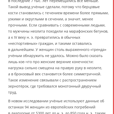
в последние 7 тыс. лет перемещались всё меньше.
Такой вывод учёные сделали, потому что берцовые
кости становились с течением времени более прямыми,
узкими и округлыми в сечении, а значит, менее
прочными. Если сравнивать с современными людьми,
то мужчины неолита походили на марафонских бегунов,
а к IV веку н. э. превратились в обычных
«неспортивных» граждан, и такими оставались
в дальнейшем. У женщин столь выраженного «тренда»
учёным обнаружить не удалось. Можно было сказать
лишь кое-что про женские верхние конечности:
нагрузка сильно смещена на правую руку в неолите,
а в бронзовый век становится более симметричной.
Такое изменение связывали с распространением
зернотёрок, где требовался монотонный двуручный
труд.
В новом исследовании учёные используют данные об
останках 94 женщин из европейских погребений
в диапазоне от 5300 лет до н. э. до 850 года н. э., таким