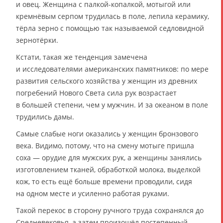
и овец. Женщина с палкой-копалкой, мотыгой или
кремнёвым серпом трудилась в поле, лепила керамику,
тёрла зерно с помощью так называемой седловидной
зернотёрки.
Кстати, такая же тенденция замечена
и исследователями американских памятников: по мере
развития сельского хозяйства у женщин из древних
погребений Нового Света сила рук возрастает
в большей степени, чем у мужчин. И за океаном в поле
трудились дамы.
Самые слабые ноги оказались у женщин бронзового
века. Видимо, потому, что на смену мотыге пришла
соха — орудие для мужских рук, а женщины занялись
изготовлением тканей, обработкой молока, выделкой
кож, то есть ещё больше времени проводили, сидя
на одном месте и усиленно работая руками.
Такой перекос в сторону ручного труда сохранялся до
Средневековья, а затем произошёл постепенный