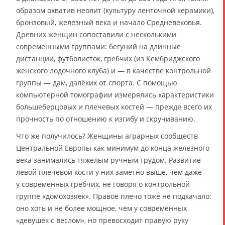
образом охватив неолит (культуру ленточной керамики),
бронзовый, железный века и начало Средневековья.
Древних женщин сопоставили с несколькими
современными группами: бегуний на длинные
дистанции, футболисток, гребчих (из Кембриджского
женского лодочного клуба) и — в качестве контрольной
группы — дам, далёких от спорта. С помощью
компьютерной томографии измерялись характеристики
большеберцовых и плечевых костей — прежде всего их
прочность по отношению к изгибу и скручиванию.
Что же получилось? Женщины аграрных сообществ
Центральной Европы как минимум до конца железного
века занимались тяжёлым ручным трудом. Развитие
левой плечевой кости у них заметно выше, чем даже
у современных гребчих, не говоря о контрольной
группе «домохозяек». Правое плечо тоже не подкачало:
оно хоть и не более мощное, чем у современных
«девушек с веслом», но превосходит правую руку