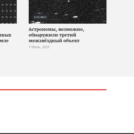
КОСМОС
Астрономы, возможно,
упных
обнаружили третий
емле
межзвёздный объект
7 Июль, 2025