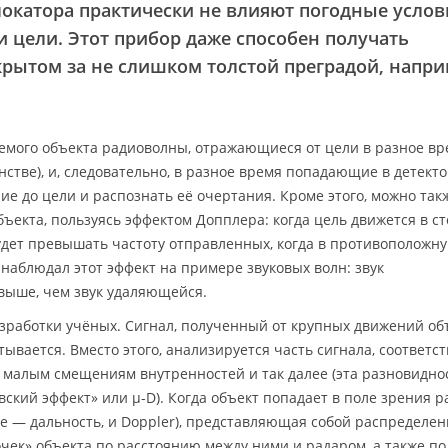
локатора практически не влияют погодные услов
и цели. Этот прибор даже способен получать
рытом за не слишком толстой преградой, напр
уемого объекта радиоволны, отражающиеся от цели в разное вре
стве), и, следовательно, в разное время попадающие в детекто
ие до цели и распознать её очертания. Кроме этого, можно так
ъекта, пользуясь эффектом Допплера: когда цель движется в с
удет превышать частоту отправленных, когда в противоположн
наблюдал этот эффект на примере звуковых волн: звук
ыше, чем звук удаляющейся.
зработки учёных. Сигнал, полученный от крупных движений об
тывается. Вместо этого, анализируется часть сигнала, соответ
 малым смещениям внутренностей и так далее (эта разновидно
кий эффект» или μ-D). Когда объект попадает в поле зрения р
nge — дальность, и Doppler), представляющая собой распределе
чек» объекта по расстоянию между ними и радаром, а также по