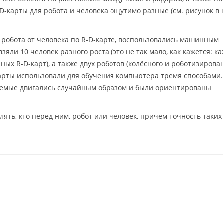
-D-карты для робота и человека ощутимо разные (см. рисунок в
робота от человека по R-D-карте, воспользовались машинным
яли 10 человек разного роста (это не так мало, как кажется: к
ных R-D-карт), а также двух роботов (колёсного и роботизиров
арты использовали для обучения компьютера тремя способами.
туемые двигались случайным образом и были ориентированы
ять, кто перед ним, робот или человек, причём точность таких