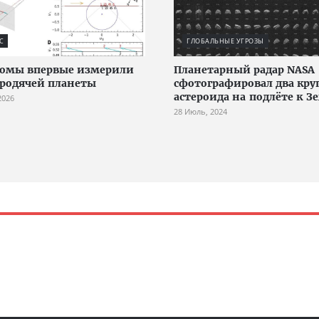
С
ГЛОБАЛЬНЫЕ УГРОЗЫ
номы впервые измерили
Планетарный радар NASA
бродячей планеты
сфотографировал два кр
астероида на подлёте к З
2026
28 Июль, 2024