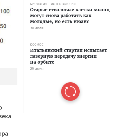
БИОЛОГИЯ, БИОТЕХНОЛОГИИ
Старые стволовые клетки мышц
могут снова работать как
молодые, но есть нюанс
30 июля
КОСМОС
Итальянский стартап испытает
лазерную передачу энергии
на орбите
29 июля
о
века
ора