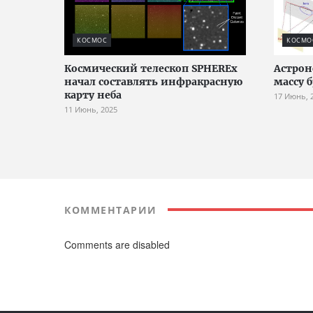
КОСМОС
КОСМО
Космический телескоп SPHEREx
Астро
начал составлять инфракрасную
массу 
карту неба
17 Июнь, 
11 Июнь, 2025
КОММЕНТАРИИ
Comments are disabled