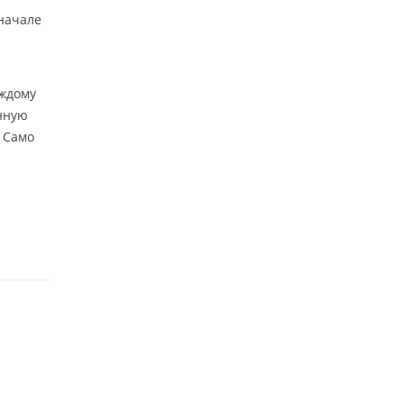
 начале
аждому
анную
 Само