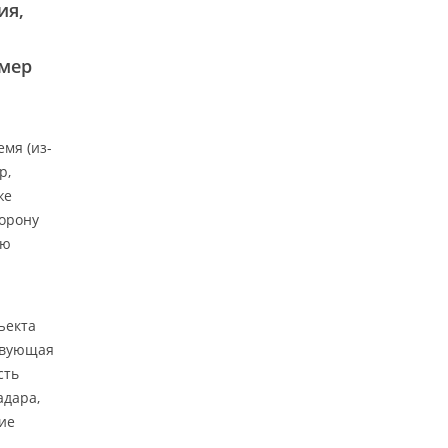
ия,
имер
мя (из-
р,
же
торону
ую
ъекта
ствующая
сть
адара,
ние