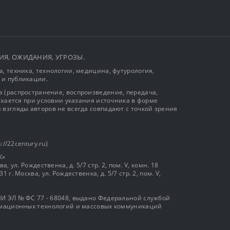
ЫТИЯ, ОЖИДАНИЯ, УГРОЗЫ.
, техника, технологии, медицина, футурология,
 и публикации.
 (распространение, воспроизведение, передача,
ускается при условии указания источника в форме
 взгляды авторов не всегда совпадают с точкой зрения
://22century.ru)
К»
, ул. Рождественка, д. 5/7 стр. 2, пом. V, комн. 18
г. Москва, ул. Рождественка, д. 5/7 стр. 2, пом. V,
И ЭЛ № ФС 77 - 68048, выдано Федеральной службой
ормационных технологий и массовых коммуникаций