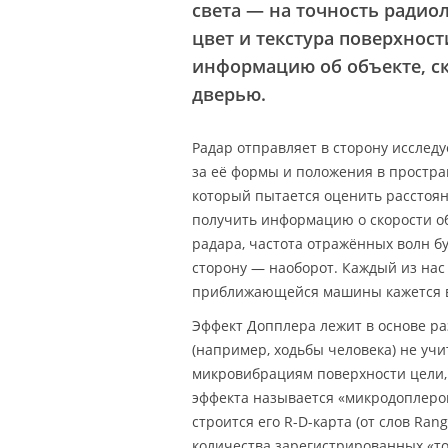
света — на точность радио
цвет и текстура поверхност
информацию об объекте, ск
дверью.
Радар отправляет в сторону исслед
за её формы и положения в простран
который пытается оценить расстоян
получить информацию о скорости об
радара, частота отражённых волн б
сторону — наоборот. Каждый из нас 
приближающейся машины кажется в
Эффект Допплера лежит в основе ра
(например, ходьбы человека) не учи
микровибрациям поверхности цели,
эффекта называется «микродоплеровс
строится его R-D-карта (от слов Ra
количества зарегистрированных «то