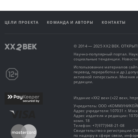
ЦЕЛИ ПРОЕКТА
КОМАНДА И АВТОРЫ
КОНТАКТЫ
© 2014 — 2025 XX2 ВЕК. ОТКР
Научно-популярный портал. Наука
социальные тенденции. Новости
Использование материалов сайта
перевод, переработка и др.) доп
активной гиперссылки. Мнения и
редакции.
Издание «XX2 век» («22 век», https
Учредитель: OOO «КОММУНИКЕЙ
Адрес учредителя: 107031 г. Москва
Адрес издателя и редакции: 107031 
комн. 18
Телефон: +7(977)948-21-08
Свидетельство о регистрации СМ
по надзору в сфере связи, инф