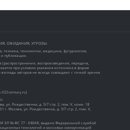
ЫТИЯ, ОЖИДАНИЯ, УГРОЗЫ.
, техника, технологии, медицина, футурология,
 и публикации.
 (распространение, воспроизведение, передача,
ускается при условии указания источника в форме
 взгляды авторов не всегда совпадают с точкой зрения
://22century.ru)
К»
, ул. Рождественка, д. 5/7 стр. 2, пом. V, комн. 18
г. Москва, ул. Рождественка, д. 5/7 стр. 2, пом. V,
И ЭЛ № ФС 77 - 68048, выдано Федеральной службой
ормационных технологий и массовых коммуникаций