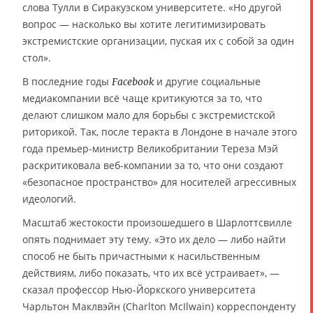
слова Тулли в Сиракузском университете. «Но другой
вопрос — насколько вы хотите легитимизировать
экстремистские организации, пуская их с собой за один
стол».
В последние годы
и другие социальные
Facebook
медиакомпании всё чаще критикуются за то, что
делают слишком мало для борьбы с экстремистской
риторикой. Так, после теракта в Лондоне в начале этого
года премьер-министр Великобритании Тереза Мэй
раскритиковала веб-компании за то, что они создают
«безопасное пространство» для носителей агрессивных
идеологий.
Масштаб жестокости произошедшего в Шарлоттсвилле
опять поднимает эту тему. «Это их дело — либо найти
способ не быть причастными к насильственным
действиям, либо показать, что их всё устраивает», —
сказал профессор Нью-Йоркского университета
Чарльтон Маклвэйн (Charlton McIlwain) корреспонденту