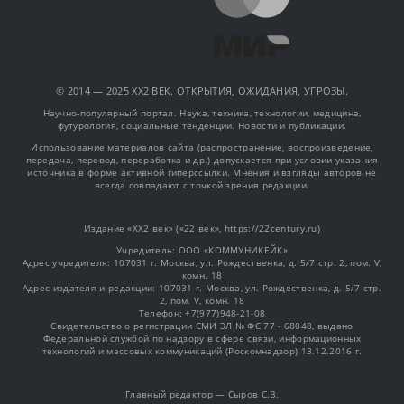
© 2014 — 2025 XX2 ВЕК. ОТКРЫТИЯ, ОЖИДАНИЯ, УГРОЗЫ.
Научно-популярный портал. Наука, техника, технологии, медицина,
футурология, социальные тенденции. Новости и публикации.
Использование материалов сайта (распространение, воспроизведение,
передача, перевод, переработка и др.) допускается при условии указания
источника в форме активной гиперссылки. Мнения и взгляды авторов не
всегда совпадают с точкой зрения редакции.
Издание «XX2 век» («22 век», https://22century.ru)
Учредитель: OOO «КОММУНИКЕЙК»
Адрес учредителя: 107031 г. Москва, ул. Рождественка, д. 5/7 стр. 2, пом. V,
комн. 18
Адрес издателя и редакции: 107031 г. Москва, ул. Рождественка, д. 5/7 стр.
2, пом. V, комн. 18
Телефон: +7(977)948-21-08
Свидетельство о регистрации СМИ ЭЛ № ФС 77 - 68048, выдано
Федеральной службой по надзору в сфере связи, информационных
технологий и массовых коммуникаций (Роскомнадзор) 13.12.2016 г.
Главный редактор — Сыров С.В.