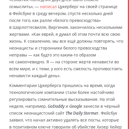
осмыслить», —
написал
Цукерберг на своей странице
в Фейсбуке в среду вечером, спустя несколько дней
после того, как ралли «белого превосходства»
в Шарлоттеcвилле, Виргиния, закончилось несколькими
жертвами. «Как еврей, я думал об этом почти всю свою
жизнь. К сожалению, мы все ещё должны повторять, что
неонацисты и сторонники белого превосходства
неправы — как будто это каким-то образом
не самоочевидно. Я — на стороне жертв ненависти во
всём мире, и с теми, у кого есть смелость противостоять
ненависти каждый день».
Комментарии Цукерберга пришлись на время, когда
технологические компании стали более настойчиво
регулировать сомнительные высказывания. На этой
неделе, например,
и
занесли в чёрный
GoDaddy
Google
список неонацистский сайт
. Фейсбук
The Daily Stormer
заявил, что начал активно удалять все посты, которые
в позитивном ключе говорили об убийстве Хизер Хейер