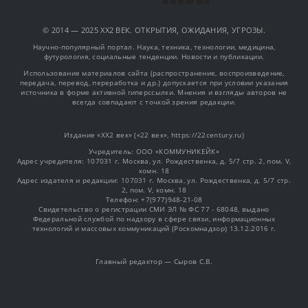
© 2014 — 2025 XX2 ВЕК. ОТКРЫТИЯ, ОЖИДАНИЯ, УГРОЗЫ.
Научно-популярный портал. Наука, техника, технологии, медицина,
футурология, социальные тенденции. Новости и публикации.
Использование материалов сайта (распространение, воспроизведение,
передача, перевод, переработка и др.) допускается при условии указания
источника в форме активной гиперссылки. Мнения и взгляды авторов не
всегда совпадают с точкой зрения редакции.
Издание «XX2 век» («22 век», https://22century.ru)
Учредитель: OOO «КОММУНИКЕЙК»
Адрес учредителя: 107031 г. Москва, ул. Рождественка, д. 5/7 стр. 2, пом. V,
комн. 18
Адрес издателя и редакции: 107031 г. Москва, ул. Рождественка, д. 5/7 стр.
2, пом. V, комн. 18
Телефон: +7(977)948-21-08
Свидетельство о регистрации СМИ ЭЛ № ФС 77 - 68048, выдано
Федеральной службой по надзору в сфере связи, информационных
технологий и массовых коммуникаций (Роскомнадзор) 13.12.2016 г.
Главный редактор — Сыров С.В.