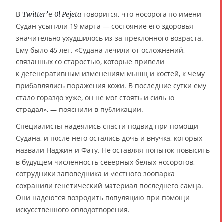
В
е
говорится, что носорога по имени
Twitter’
Ol Pejeta
Судан усыпили 19 марта — состояние его здоровья
значительно ухудшилось из-за преклонного возраста.
Ему было 45 лет. «Судана лечили от осложнений,
связанных со старостью, которые привели
к дегенеративным изменениям мышц и костей, к чему
прибавлялись поражения кожи. В последние сутки ему
стало гораздо хуже, он не мог стоять и сильно
страдал», — пояснили в публикации.
Специалисты надеялись спасти подвид при помощи
Судана, и после него остались дочь и внучка, которых
назвали Наджин и Фату. Не оставляя попыток повысить
в будущем численность северных белых носорогов,
сотрудники заповедника и местного зоопарка
сохранили генетический материал последнего самца.
Они надеются возродить популяцию при помощи
искусственного оплодотворения.