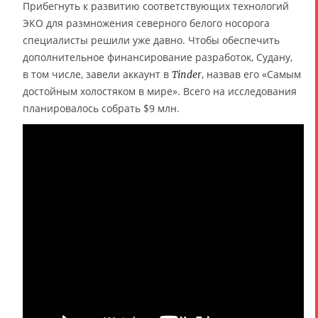
Прибегнуть к развитию соответствующих технологий
ЭКО для размножения северного белого носорога
специалисты решили уже давно. Чтобы обеспечить
дополнительное финансирование разработок, Судану,
в том числе, завели аккаунт в
, назвав его «Самым
Tinder
достойным холостяком в мире». Всего на исследования
планировалось собрать $9 млн.