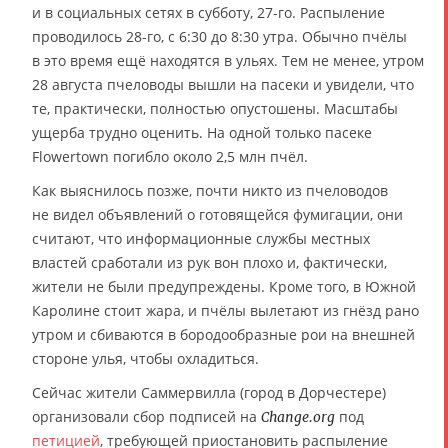
и в социальных сетях в субботу, 27-го. Распыление
проводилось 28-го, с 6:30 до 8:30 утра. Обычно пчёлы
в это время ещё находятся в ульях. Тем не менее, утром
28 августа пчеловоды вышли на пасеки и увидели, что
те, практически, полностью опустошены. Масштабы
ущерба трудно оценить. На одной только пасеке
Flowertown погибло около 2,5 млн пчёл.
Как выяснилось позже, почти никто из пчеловодов
не видел объявлений о готовящейся фумигации, они
считают, что информационные службы местных
властей сработали из рук вон плохо и, фактически,
жители не были предупреждены. Кроме того, в Южной
Каролине стоит жара, и пчёлы вылетают из гнёзд рано
утром и сбиваются в бородообразные рои на внешней
стороне улья, чтобы охладиться.
Сейчас жители Саммервилла (город в Дорчестере)
организовали сбор подписей на
под
Change.org
петицией
, требующей приостановить распыление