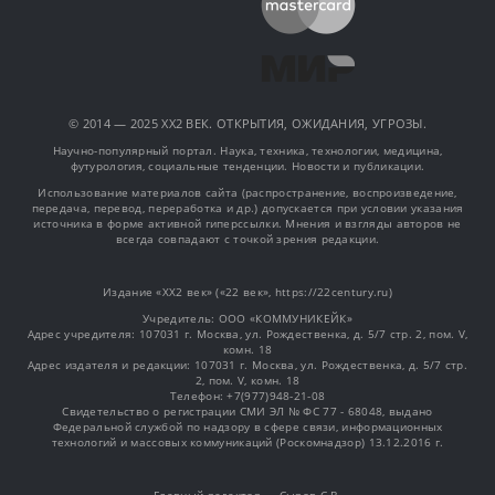
© 2014 — 2025 XX2 ВЕК. ОТКРЫТИЯ, ОЖИДАНИЯ, УГРОЗЫ.
Научно-популярный портал. Наука, техника, технологии, медицина,
футурология, социальные тенденции. Новости и публикации.
Использование материалов сайта (распространение, воспроизведение,
передача, перевод, переработка и др.) допускается при условии указания
источника в форме активной гиперссылки. Мнения и взгляды авторов не
всегда совпадают с точкой зрения редакции.
Издание «XX2 век» («22 век», https://22century.ru)
Учредитель: OOO «КОММУНИКЕЙК»
Адрес учредителя: 107031 г. Москва, ул. Рождественка, д. 5/7 стр. 2, пом. V,
комн. 18
Адрес издателя и редакции: 107031 г. Москва, ул. Рождественка, д. 5/7 стр.
2, пом. V, комн. 18
Телефон: +7(977)948-21-08
Свидетельство о регистрации СМИ ЭЛ № ФС 77 - 68048, выдано
Федеральной службой по надзору в сфере связи, информационных
технологий и массовых коммуникаций (Роскомнадзор) 13.12.2016 г.