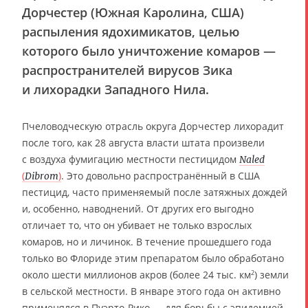
Дорчестер (Южная Каролина, США)
распыления ядохимикатов, целью
которого было уничтожение комаров —
распространителей вирусов Зика
и лихорадки Западного Нила.
Пчеловодческую отрасль округа Дорчестер лихорадит
после того, как 28 августа власти штата произвели
с воздуха фумигацию местности пестицидом
Naled
(
)
. Это довольно распространённый в США
Dibrom
пестицид, часто применяемый после затяжных дождей
и, особенно, наводнений. От других его выгодно
отличает то, что он убивает не только взрослых
комаров, но и личинок. В течение прошедшего года
только во Флориде этим препаратом было обработано
около шести миллионов акров (более 24 тыс. км
) земли
2
в сельской местности. В январе этого года он активно
применялся в Пуэрто-Рико — для борьбы с эпидемией