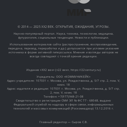
© 2014 — 2025 XX2 ВЕК. ОТКРЫТИЯ, ОЖИДАНИЯ, УГРОЗЫ.
Научно-популярный портал. Наука, техника, технологии, медицина,
футурология, социальные тенденции. Новости и публикации.
Использование материалов сайта (распространение, воспроизведение,
передача, перевод, переработка и др.) допускается при условии указания
источника в форме активной гиперссылки. Мнения и взгляды авторов не
всегда совпадают с точкой зрения редакции.
Издание «XX2 век» («22 век», https://22century.ru)
Учредитель: OOO «КОММУНИКЕЙК»
Адрес учредителя: 107031 г. Москва, ул. Рождественка, д. 5/7 стр. 2, пом. V,
комн. 18
Адрес издателя и редакции: 107031 г. Москва, ул. Рождественка, д. 5/7 стр.
2, пом. V, комн. 18
Телефон: +7(977)948-21-08
Свидетельство о регистрации СМИ ЭЛ № ФС 77 - 68048, выдано
Федеральной службой по надзору в сфере связи, информационных
технологий и массовых коммуникаций (Роскомнадзор) 13.12.2016 г.
Главный редактор — Сыров С.В.