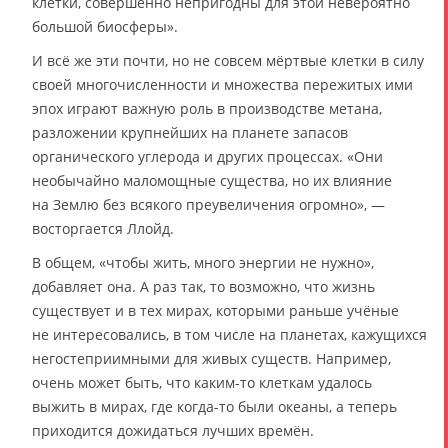
клетки, совершенно непригодны для этой невероятно
большой биосферы».
И всё же эти почти, но не совсем мёртвые клетки в силу
своей многочисленности и множества пережитых ими
эпох играют важную роль в производстве метана,
разложении крупнейших на планете запасов
органического углерода и других процессах. «Они
необычайно маломощные существа, но их влияние
на Землю без всякого преувеличения огромно», —
восторгается Ллойд.
В общем, «чтобы жить, много энергии не нужно»,
добавляет она. А раз так, то возможно, что жизнь
существует и в тех мирах, которыми раньше учёные
не интересовались, в том числе на планетах, кажущихся
негостеприимными для живых существ. Например,
очень может быть, что каким-то клеткам удалось
выжить в мирах, где когда-то были океаны, а теперь
приходится дожидаться лучших времён.