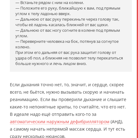
— Встаньте рядом с ним на колени.
— Положите его руку, ближайшую к вам, под прямым
углом к телу ладонью вверх.
— Дальнюю от вас руку перекиньте через голову так,
чтобы её ладонь касалась ближней от вас щеки.
— Дальнюю от вас ногу согните в колене под прямым
углом.
— Переверните человека на бок, потянув за согнутое
колено.
При этом его дальняя от вас рука защитит голову от
удара об пол, а ближняя не позволит телу перекатиться
больше нужного и лечь лицом вниз.
Если дыхания точно нет, то, значит, и сердце, скорее
всего, не бьётся, нужно вызывать скорую и начинать
реанимацию. Если вы проверили дыхание и слышите
какие-то непонятные хрипы, то считайте, что его нет.
В идеале надо ещё отправить кого-то за
автоматическим наружным дефибриллятором
(АНД),
а самому начать непрямой массаж сердца. И тут есть
сразу несколько нюансов.