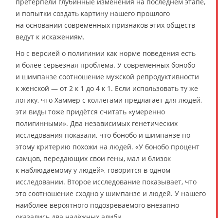
претерпели глубинные изменения на последнем этапе,
и попытки создать картину нашего прошлого
на основании современных признаков этих обществ
ведут к искажениям.
Но с версией о полигинии как норме поведения есть
и более серьёзная проблема. У современных бонобо
и шимпанзе соотношение мужской репродуктивности
к женской — от 2 к 1 до 4 к 1. Если использовать ту же
логику, что Хаммер с коллегами предлагает для людей,
эти виды тоже придётся считать «умеренно
полигинными». Два независимых генетических
исследования показали, что бонобо и шимпанзе по
этому критерию похожи на людей. «У бонобо процент
самцов, передающих свои гены, мал и близок
к наблюдаемому у людей», говорится в одном
исследовании. Второе исследование показывает, что
это соотношение сходно у шимпанзе и людей. У нашего
наиболее вероятного подозреваемого внезапно
оказались два надёжных алиби.