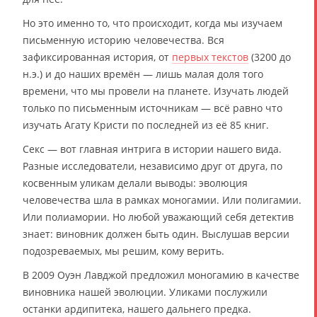
Но это именно то, что происходит, когда мы изучаем
письменную историю человечества. Вся
зафиксированная история, от
первых текстов
(3200 до
н.э.) и до наших времён — лишь малая доля того
времени, что мы провели на планете. Изучать людей
только по письменным источникам — всё равно что
изучать Агату Кристи по последней из её 85 книг.
Секс — вот главная интрига в истории нашего вида.
Разные исследователи, независимо друг от друга, по
косвенным уликам делали выводы: эволюция
человечества шла в рамках моногамии. Или полигамии.
Или полиамории. Но любой уважающий себя детектив
знает: виновник должен быть один. Выслушав версии
подозреваемых, мы решим, кому верить.
В 2009 Оуэн Лавджой предложил моногамию в качестве
виновника нашей эволюции. Уликами послужили
останки ардипитека, нашего дальнего предка.