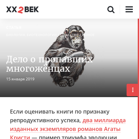
СТАТЬЯ
БИОЛОГИЯ, БИОТЕХНОЛОГИИ
ОБЩЕСТВО
РАЗНОЕ
Дело о пропавших
многожёнцах
15 января 2019
Если оценивать книги по признаку
репродуктивного успеха,
два миллиарда
изданных экземпляров романов Агаты
Кристи
— пример триумфа эволюции