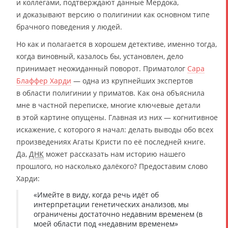
и коллегами, подтверждают данные Мердока,
и доказывают версию о полигинии как основном типе
брачного поведения у людей.
Но как и полагается в хорошем детективе, именно тогда,
когда виновный, казалось бы, установлен, дело
принимает неожиданный поворот. Приматолог
Сара
Блаффер Харди
— одна из крупнейших экспертов
в области полигинии у приматов. Как она объяснила
мне в частной переписке, многие ключевые детали
в этой картине опущены. Главная из них — когнитивное
искажение, с которого я начал: делать выводы обо всех
произведениях Агаты Кристи по её последней книге.
Да,
ДНК
может рассказать нам историю нашего
прошлого, но насколько далёкого? Предоставим слово
Харди:
«Имейте в виду, когда речь идёт об
интерпретации генетических анализов, мы
ограничены достаточно недавним временем (в
моей области под «недавним временем»