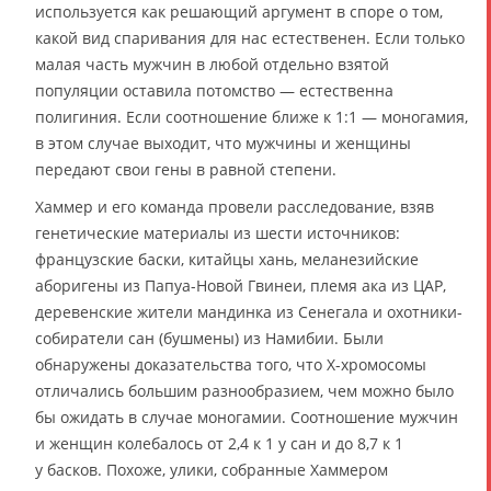
используется как решающий аргумент в споре о том,
какой вид спаривания для нас естественен. Если только
малая часть мужчин в любой отдельно взятой
популяции оставила потомство — естественна
полигиния. Если соотношение ближе к 1:1 — моногамия,
в этом случае выходит, что мужчины и женщины
передают свои гены в равной степени.
Хаммер и его команда провели расследование, взяв
генетические материалы из шести источников:
французские баски, китайцы хань, меланезийские
аборигены из Папуа-Новой Гвинеи, племя ака из ЦАР,
деревенские жители мандинка из Сенегала и охотники-
собиратели сан (бушмены) из Намибии. Были
обнаружены доказательства того, что Х-хромосомы
отличались большим разнообразием, чем можно было
бы ожидать в случае моногамии. Соотношение мужчин
и женщин колебалось от 2,4 к 1 у сан и до 8,7 к 1
у басков. Похоже, улики, собранные Хаммером