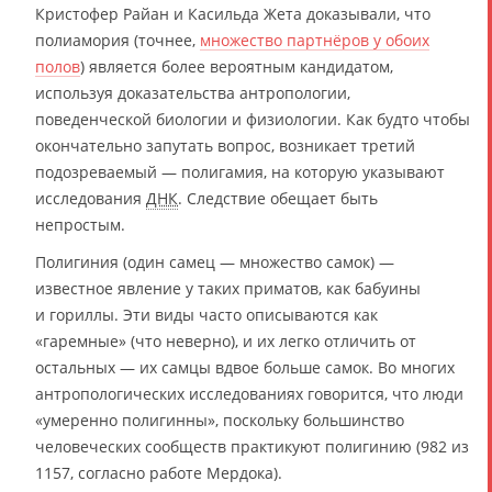
Кристофер Райан и Касильда Жета доказывали, что
полиамория (точнее,
множество партнёров у обоих
полов
) является более вероятным кандидатом,
используя доказательства антропологии,
поведенческой биологии и физиологии. Как будто чтобы
окончательно запутать вопрос, возникает третий
подозреваемый — полигамия, на которую указывают
исследования
ДНК
. Следствие обещает быть
непростым.
Полигиния (один самец — множество самок) —
известное явление у таких приматов, как бабуины
и гориллы. Эти виды часто описываются как
«гаремные» (что неверно), и их легко отличить от
остальных — их самцы вдвое больше самок. Во многих
антропологических исследованиях говорится, что люди
«умеренно полигинны», поскольку большинство
человеческих сообществ практикуют полигинию (982 из
1157, согласно работе Мердока).