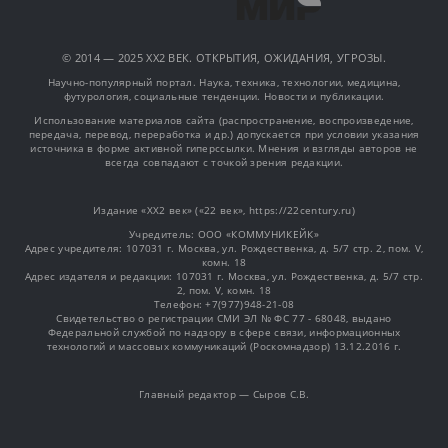
© 2014 — 2025 XX2 ВЕК. ОТКРЫТИЯ, ОЖИДАНИЯ, УГРОЗЫ.
Научно-популярный портал. Наука, техника, технологии, медицина,
футурология, социальные тенденции. Новости и публикации.
Использование материалов сайта (распространение, воспроизведение,
передача, перевод, переработка и др.) допускается при условии указания
источника в форме активной гиперссылки. Мнения и взгляды авторов не
всегда совпадают с точкой зрения редакции.
Издание «XX2 век» («22 век», https://22century.ru)
Учредитель: OOO «КОММУНИКЕЙК»
Адрес учредителя: 107031 г. Москва, ул. Рождественка, д. 5/7 стр. 2, пом. V,
комн. 18
Адрес издателя и редакции: 107031 г. Москва, ул. Рождественка, д. 5/7 стр.
2, пом. V, комн. 18
Телефон: +7(977)948-21-08
Свидетельство о регистрации СМИ ЭЛ № ФС 77 - 68048, выдано
Федеральной службой по надзору в сфере связи, информационных
технологий и массовых коммуникаций (Роскомнадзор) 13.12.2016 г.
Главный редактор — Сыров С.В.