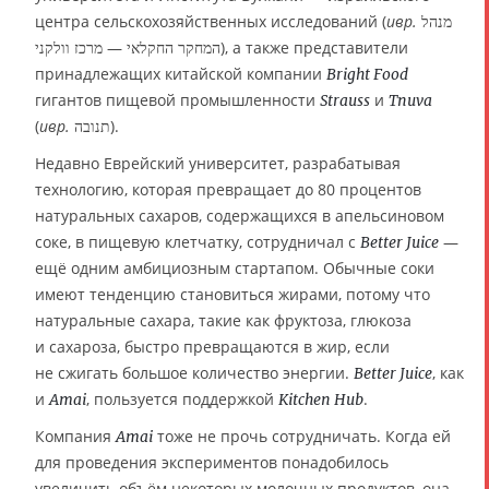
центра сельскохозяйственных исследований (
ивр.
מנהל
המחקר החקלאי — מרכז וולקני‎), а также представители
принадлежащих китайской компании
Bright Food
гигантов пищевой промышленности
и
Strauss
Tnuva
(
ивр.
תנובה).
Недавно Еврейский университет, разрабатывая
технологию, которая превращает до 80 процентов
натуральных сахаров, содержащихся в апельсиновом
соке, в пищевую клетчатку, сотрудничал с
—
Better Juice
ещё одним амбициозным стартапом. Обычные соки
имеют тенденцию становиться жирами, потому что
натуральные сахара, такие как фруктоза, глюкоза
и сахароза, быстро превращаются в жир, если
не сжигать большое количество энергии.
, как
Better Juice
и
, пользуется поддержкой
.
Amai
Kitchen Hub
Компания
тоже не прочь сотрудничать. Когда ей
Amai
для проведения экспериментов понадобилось
увеличить объём некоторых молочных продуктов, она