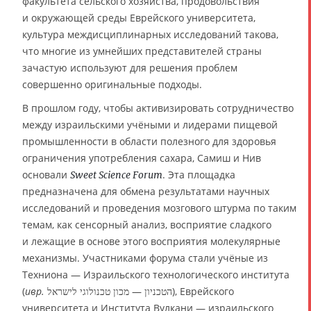
факультета сельского хозяйства, продовольствия
и окружающей среды Еврейского университета,
культура междисциплинарных исследований такова,
что многие из умнейших представителей страны
зачастую используют для решения проблем
совершенно оригинальные подходы.
В прошлом году, чтобы активизировать сотрудничество
между израильскими учёными и лидерами пищевой
промышленности в области полезного для здоровья
ограничения употребления сахара, Самиш и Нив
основали
. Эта площадка
Sweet Science Forum
предназначена для обмена результатами научных
исследований и проведения мозгового штурма по таким
темам, как сенсорный анализ, восприятие сладкого
и лежащие в основе этого восприятия молекулярные
механизмы. Участниками форума стали учёные из
Техниона — Израильского технологического института
(
ивр.
‏הטכניון — מכון טכנולוגי לישראל‏‎), Еврейского
университета и Института Вулкани — израильского