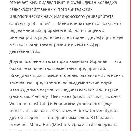
отмечает Ким Кидвелл (Kim Kidwell), декан Колледжа
сельскохозяйственных, потребительских
и экологических наук Иллинойсского университета
(University of Illinois). — Меня впечатляет тот факт, что
ряд важнейших прорывов в области пищевых
инноваций осуществляется в стране, где дефицит воды
жёстко ограничивает развитие многих сфер
деятельности».
Другая особенность, которая выделяет Израиль, — это
большое количество совместных предприятий,
объединяющих, с одной стороны, разработчиков новых
технологий, представителей академической науки
и сотрудников научно-исследовательских институтов
(таких, как Институт Вейцмана (
ивр.
‏מכון ויצמן למדע,
англ.
Weizmann Institute) и Еврейский университет (
ивр.
‏האוניברסיטה העברית בירושלים‏‎,
англ.
Hebrew University)), а с
другой стороны — предпринимателей. В Израиле,
отмечает Маша Нив (Masha Niv), заместитель декана