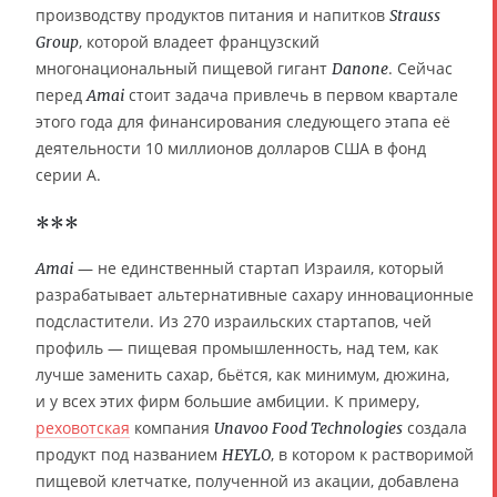
производству продуктов питания и напитков
Strauss
, которой владеет французский
Group
многонациональный пищевой гигант
. Сейчас
Danone
перед
стоит задача привлечь в первом квартале
Amai
этого года для финансирования следующего этапа её
деятельности 10 миллионов долларов США в фонд
серии A.
***
— не единственный стартап Израиля, который
Amai
разрабатывает альтернативные сахару инновационные
подсластители. Из 270 израильских стартапов, чей
профиль — пищевая промышленность, над тем, как
лучше заменить сахар, бьётся, как минимум, дюжина,
и у всех этих фирм большие амбиции. К примеру,
реховотская
компания
создала
Unavoo Food Technologies
продукт под названием
, в котором к растворимой
HEYLO
пищевой клетчатке, полученной из акации, добавлена