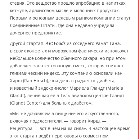
стевия. Это вещество прошло апробацию в напитках,
кетчупе, арахисовом масле и молочных продуктах.
Первым и основным целевым рынком компании станут
Соединённые Штаты, где она недавно учредила
дочернее предприятие.
Другой стартап,
из соседнего Рамат-Гана,
A1C Foods
в своих конфетах и мороженом фактически использует
небольшое количество обычного сахара, но при этом
добавляет запатентованную смесь, которая снижает
гликемический индекс. Эту компанию основали Ран
Хирш (Ran Hirsch), чья дочь страдает от диабета,
и известный эндокринолог Мариела Гландт (Mariela
Glandt), лечившая её в Тель-авивском центре Гландт
(Glandt Center) для больных диабетом.
«Мы не добавляем в пищу ничего искусственного,
включая подсластители, — говорит Хирш. —
Рецептура — вот в чём наша сила». В настоящее время
этот стартап ведёт переговоры о совместном