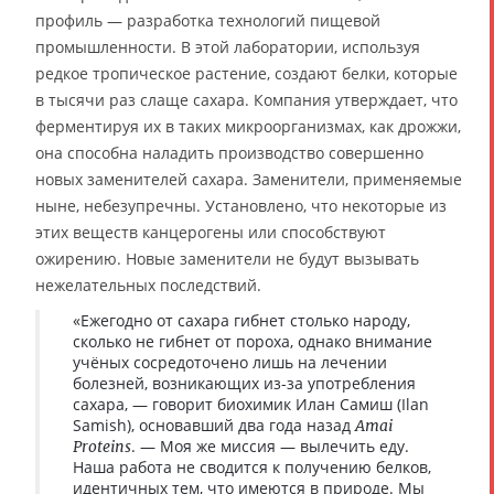
профиль — разработка технологий пищевой
промышленности. В этой лаборатории, используя
редкое тропическое растение, создают белки, которые
в тысячи раз слаще сахара. Компания утверждает, что
ферментируя их в таких микроорганизмах, как дрожжи,
она способна наладить производство совершенно
новых заменителей сахара. Заменители, применяемые
ныне, небезупречны. Установлено, что некоторые из
этих веществ канцерогены или способствуют
ожирению. Новые заменители не будут вызывать
нежелательных последствий.
«Ежегодно от сахара гибнет столько народу,
сколько не гибнет от пороха, однако внимание
учёных сосредоточено лишь на лечении
болезней, возникающих из-за употребления
сахара, — говорит биохимик Илан Самиш (Ilan
Samish), основавший два года назад
Amai
. — Моя же миссия — вылечить еду.
Proteins
Наша работа не сводится к получению белков,
идентичных тем, что имеются в природе. Мы