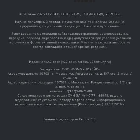
© 2014 — 2025 XX2 ВЕК. ОТКРЫТИЯ, ОЖИДАНИЯ, УГРОЗЫ.
Научно-популярный портал. Наука, техника, технологии, медицина,
футурология, социальные тенденции. Новости и публикации.
Использование материалов сайта (распространение, воспроизведение,
передача, перевод, переработка и др.) допускается при условии указания
источника в форме активной гиперссылки. Мнения и взгляды авторов не
всегда совпадают с точкой зрения редакции.
Издание «XX2 век» («22 век», https://22century.ru)
Учредитель: OOO «КОММУНИКЕЙК»
Адрес учредителя: 107031 г. Москва, ул. Рождественка, д. 5/7 стр. 2, пом. V,
комн. 18
Адрес издателя и редакции: 107031 г. Москва, ул. Рождественка, д. 5/7 стр.
2, пом. V, комн. 18
Телефон: +7(977)948-21-08
Свидетельство о регистрации СМИ ЭЛ № ФС 77 - 68048, выдано
Федеральной службой по надзору в сфере связи, информационных
технологий и массовых коммуникаций (Роскомнадзор) 13.12.2016 г.
Главный редактор — Сыров С.В.