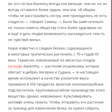
он, его сестра-близнец всегда ела меньше, чем он, но он
всегда оставался более худым, чем она. «В общем,
чтобы не расстраивать сестру, мне приходилось не есть
сладости, — говорит Самиш. — Было бы замечательно
не только помочь обществу стать более здоровым, но
и ещё и дать людям возможность наслаждаться чем-то,
не чувствуя вины».
Науке известно о сладких белках, содержащихся
в некоторых тропических растениях, с 70-х годов ХХ
века. Тауматин, извлекаемый из мясистых плодов
катемфе
(katemfe), — растения-отшельника, которое
обитает в дебрях Нигерии и Судана, — в настоящее
время используют в качестве усилителя вкуса
примерно в 350 продуктах, включая низкокалорийные
подсластители. Крупномасштабное производство этого
вещества, однако, невозможно. Культивировать
катемфе очень тяжело. Чтобы отправить эти растения
за границу для извлечения белка, их нужно собрать,