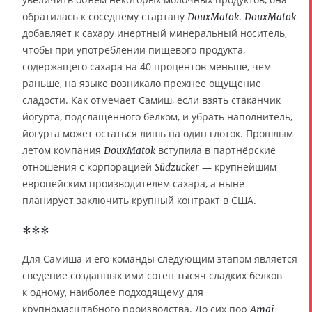
обратилась к соседнему стартапу
.
DouxMatok
DouxMatok
добавляет к сахару инертный минеральный носитель,
чтобы при употреблении пищевого продукта,
содержащего сахара на 40 процентов меньше, чем
раньше, на языке возникало прежнее ощущение
сладости. Как отмечает Самиш, если взять стаканчик
йогурта, подслащённого белком, и убрать наполнитель,
йогурта может остаться лишь на один глоток. Прошлым
летом компания
вступила в партнёрские
DouxMatok
отношения с корпорацией
— крупнейшим
Südzucker
европейским производителем сахара, а ныне
планирует заключить крупный контракт в США.
***
Для Самиша и его команды следующим этапом является
сведение созданных ими сотен тысяч сладких белков
к одному, наиболее подходящему для
крупномасштабного производства. До сих пор
Amai