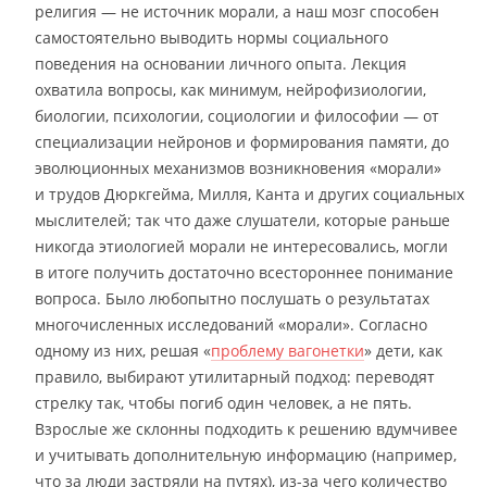
религия — не источник морали, а наш мозг способен
самостоятельно выводить нормы социального
поведения на основании личного опыта. Лекция
охватила вопросы, как минимум, нейрофизиологии,
биологии, психологии, социологии и философии — от
специализации нейронов и формирования памяти, до
эволюционных механизмов возникновения «морали»
и трудов Дюркгейма, Милля, Канта и других социальных
мыслителей; так что даже слушатели, которые раньше
никогда этиологией морали не интересовались, могли
в итоге получить достаточно всестороннее понимание
вопроса. Было любопытно послушать о результатах
многочисленных исследований «морали». Согласно
одному из них, решая «
проблему вагонетки
» дети, как
правило, выбирают утилитарный подход: переводят
стрелку так, чтобы погиб один человек, а не пять.
Взрослые же склонны подходить к решению вдумчивее
и учитывать дополнительную информацию (например,
что за люди застряли на путях), из-за чего количество