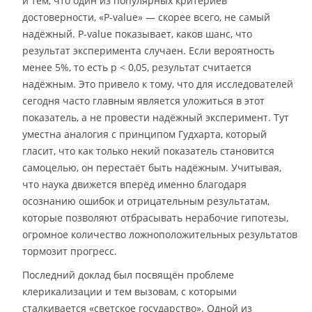
и тем, что один из популярных критериев
достоверности, «P-value» — скорее всего, не самый
надёжный. P-value показывает, каков шанс, что
результат эксперимента случаен. Если вероятность
менее 5%, то есть p < 0,05, результат считается
надёжным. Это привело к тому, что для исследователей
сегодня часто главным является уложиться в этот
показатель, а не провести надёжный эксперимент. Тут
уместна аналогия с принципом Гудхарта, который
гласит, что как только некий показатель становится
самоцелью, он перестаёт быть надёжным. Учитывая,
что наука движется вперёд именно благодаря
осознанию ошибок и отрицательным результатам,
которые позволяют отбрасывать нерабочие гипотезы,
огромное количество ложноположительных результатов
тормозит прогресс.
Последний доклад был посвящён проблеме
клерикализации и тем вызовам, с которыми
сталкивается «светское государство». Одной из