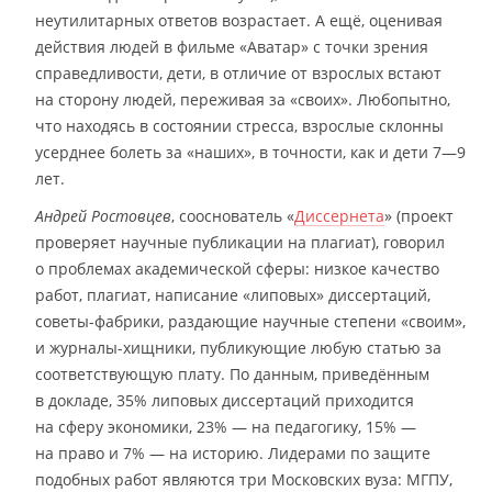
неутилитарных ответов возрастает. А ещё, оценивая
действия людей в фильме «Аватар» с точки зрения
справедливости, дети, в отличие от взрослых встают
на сторону людей, переживая за «своих». Любопытно,
что находясь в состоянии стресса, взрослые склонны
усерднее болеть за «наших», в точности, как и дети 7—9
лет.
Андрей Ростовцев
, сооснователь «
Диссернета
» (проект
проверяет научные публикации на плагиат), говорил
о проблемах академической сферы: низкое качество
работ, плагиат, написание «липовых» диссертаций,
советы-фабрики, раздающие научные степени «своим»,
и журналы-хищники, публикующие любую статью за
соответствующую плату. По данным, приведённым
в докладе, 35% липовых диссертаций приходится
на сферу экономики, 23% — на педагогику, 15% —
на право и 7% — на историю. Лидерами по защите
подобных работ являются три Московских вуза: МГПУ,