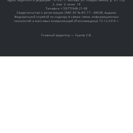
Адрес издателя и редакции: 107031 г. Москва, ул. Рождественка, д. 5/7 стр.
2, пом. V, комн. 18
Телефон: +7(977)948-21-08
Свидетельство о регистрации СМИ ЭЛ № ФС 77 - 68048, выдано
Федеральной службой по надзору в сфере связи, информационных
технологий и массовых коммуникаций (Роскомнадзор) 13.12.2016 г.
Главный редактор — Сыров С.В.