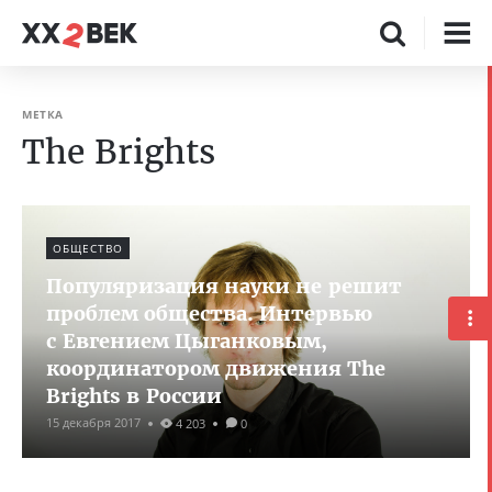
МЕТКА
The Brights
ОБЩЕСТВО
Популяризация науки не решит
проблем общества. Интервью
с Евгением Цыганковым,
координатором движения The
Brights в России
15 декабря 2017
4 203
0