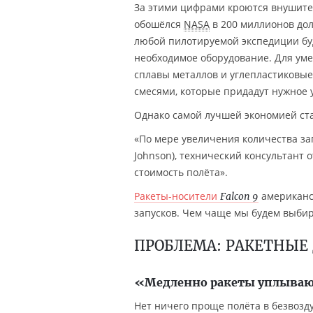
За этими цифрами кроются внушител
обошёлся
NASA
в 200 миллионов дол
любой пилотируемой экспедиции буд
необходимое оборудование. Для ум
сплавы металлов и углепластиковы
смесями, которые придадут нужное 
Однако самой лучшей экономией ста
«По мере увеличения количества зап
Johnson), технический консультант
стоимость полёта».
Ракеты-носители
американс
Falcon 9
запусков. Чем чаще мы будем выбира
ПРОБЛЕМА: РАКЕТНЫЕ
«Медленно ракеты уплыва
Нет ничего проще полёта в безвозд