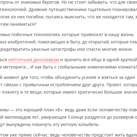
прочь от знакомых берегов. Но не стоит забывать, что для свое
 технологией. Древние путешественники тщательно планирова
гие из них погибли, пытаясь выяснить, что же находится там, 
этим заниматься?
аемых побочных технологиях, которые привносят в нашу жизнь
ых изобретений, помогающих в быту, до открытий, которые по
редотвратить ужасные катастрофы или спасти многие жизни.
ться
нептичьим динозаврам
и хранить все яйца в одной хрупкой
ра метеорита… И как быть с глобальными изменениями климата
 момент для того, чтобы объединить усилия и взяться за один
ет связан с привычным истреблением друг друга. Проект, котор
 планету и те вещи, которые имеют критически большое значе
емы — это хороший план «Б»: ведь даже если человечеству пов
ой миллиардов лет, умирающее Солнце раздуется до размеров 
дут вынуждены покинуть эту уютную колыбель.
этом уже прямо сейчас: ведь человечеству предстоит жить вдал