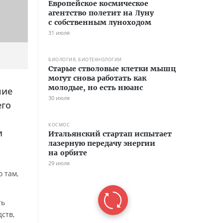
Европейское космическое
агентство полетит на Луну
с собственным луноходом
31 июля
БИОЛОГИЯ, БИОТЕХНОЛОГИИ
Старые стволовые клетки мышц
могут снова работать как
молодые, но есть нюанс
ние
30 июля
его
КОСМОС
и
Итальянский стартап испытает
лазерную передачу энергии
на орбите
29 июля
о там,
ть
ств,