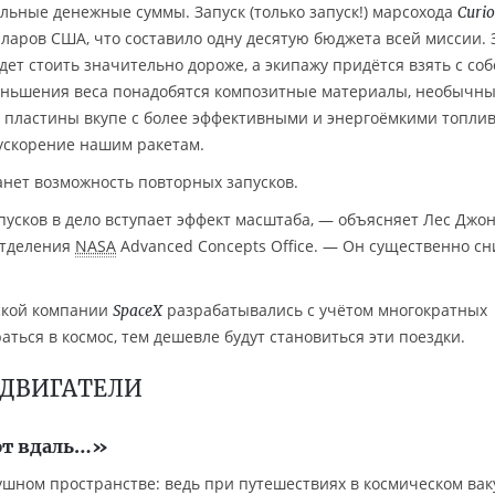
ьные денежные суммы. Запуск (только запуск!) марсохода
Curio
ларов США, что составило одну десятую бюджета всей миссии. 
ет стоить значительно дороже, а экипажу придётся взять с соб
еньшения веса понадобятся композитные материалы, необычн
е пластины вкупе с более эффективными и энергоёмкими топл
ускорение нашим ракетам.
нет возможность повторных запусков.
усков в дело вступает эффект масштаба, — объясняет Лес Джон
 отделения
NASA
Advanced Concepts Office. — Он существенно с
кой компании
разрабатывались с учётом многократных
SpaceX
ться в космос, тем дешевле будут становиться эти поездки.
 ДВИГАТЕЛИ
ют вдаль…»
ушном пространстве: ведь при путешествиях в космическом вак