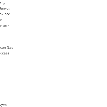
sity
Запуск
ой всё
ые
ивными
сон (Les
нижает
ууме