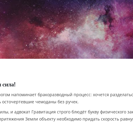
 сила!
огом напоминает бракоразводный процесс: хочется разделать
ть осточертевшие чемоданы без ручек.
лы, и адвокат Гравитация строго блюдёт букву физического за
притяжения Земли объекту необходимо придать скорость равн