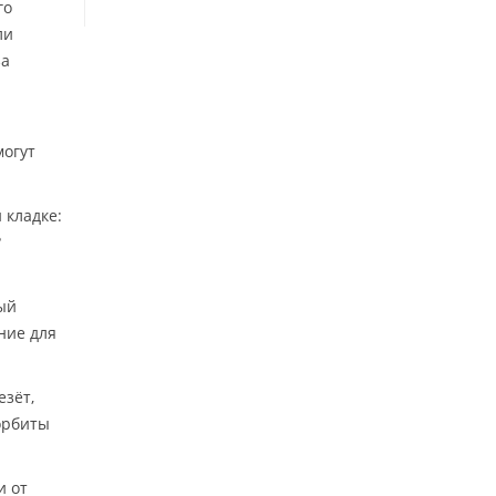
го
ли
за
могут
 кладке:
?
ый
ние для
езёт,
орбиты
и от