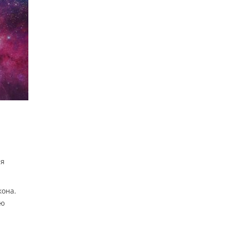
ся
кона.
ую