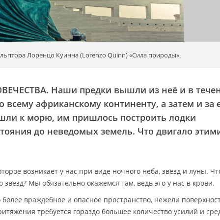
ульптора Лоренцо Куинна (Lorenzo Quinn) «Сила природы».
ВЕЧЕСТВА.
Наши предки вышли из неё и в тече
 всему африканскому континенту, а затем и за 
шли к морю, им пришлось построить лодки
стояния до неведомых земель. Что двигало этим
торое возникает у нас при виде ночного неба, звёзд и луны. Чт
 звёзд? Мы обязательно окажемся там, ведь это у нас в крови.
 более враждебное и опасное пространство, нежели поверхнос
ритяжения требуется гораздо большее количество усилий и сред