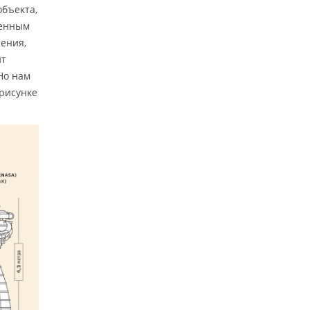
объекта,
менным
ения,
ит
Но нам
рисунке