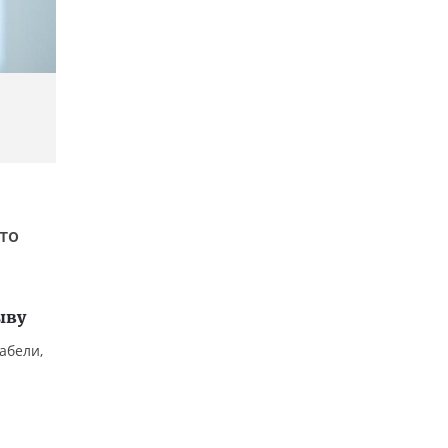
то
ыву
абели,
й