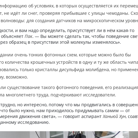
 информацию об условиях, в которых осуществляется их переме
т, не идёт ли снег, проверяя прибывшие с улицы чемоданы. Сх
волноводы: для создания датчиков на микроскопическом уровн
дкости, и вам надо определить, присутствует ли в нём какая-то
— объясняет
Пак
. — Вы можете сделать так, чтобы поведение све
рез образец в присутствии этой молекулы изменялось».
дании очень тонких фотонных схем, которые можно было бы
о количества крошечных устройств в одну и ту же область чипа
ьзовались только кристаллы дисульфида молибдена, но примене
му, возможно.
ли существование такого фотонного поведения, его реализаци
ла многолетнего труда, подчёркивают исследователи.
 трудно, но интересно, потому что мы продвигались в совершен
, что было нужно, нам приходилось придумывать самим — от
мерения движения света», — говорит аспирант
Ханьюй Хун
, соа
данному исследованию.