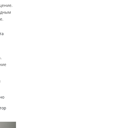
щение.
одным
е.
та
.
ние
я
но
втор