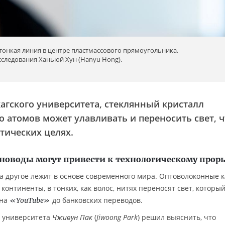
 тонкая линия в центре пластмассового прямоугольника,
сследования Ханьюй Хун (Hanyu Hong).
агского университета, стеклянный кристалл
о атомов может улавливать и переносить свет, ч
тических целях.
новоды могут привести к технологическому прор
на другое лежит в основе современного мира. Оптоволоконные к
онтиненты, в тонких, как волос, нитях переносят свет, которы
 на
до банковских переводов.
«YouTube»
о университета
Чживун Пак
(
Jiwoong Park
) решил выяснить, что