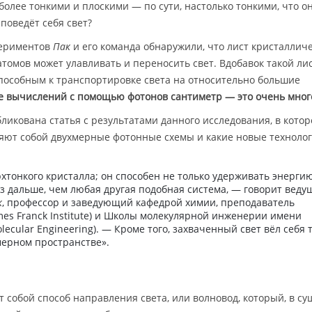
более тонкими и плоскими — по сути, настолько тонкими, что о
 поведёт себя свет?
периментов
Пак
и его команда обнаружили, что лист кристаллич
атомов может улавливать и переносить свет. Вдобавок такой ли
пособным к транспортировке света на относительно большие
е вычислений с помощью фотонов сантиметр — это очень мног
ликована статья с результатами данного исследования, в котор
вляют собой двухмерные фотонные схемы и какие новые техноло
хтонкого кристалла; он способен не только удерживать энергию
аз дальше, чем любая другая подобная система, — говорит вед
к
, профессор и заведующий кафедрой химии, преподаватель
es Franck Institute) и Школы молекулярной инженерии имени
olecular Engineering). — Кроме того, захваченный свет вёл себя т
мерном пространстве».
 собой способ направления света, или волновод, который, в су