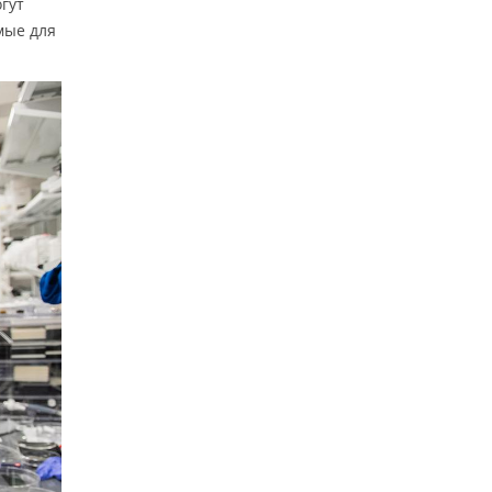
гут
мые для