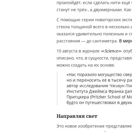
произойдёт, если сделать нити ещё 
станут не трёх-, а двухмерными. Как
С помощью серии новаторских экс
стекла толщиной всего в несколько 
оказался удивительно полезным и с
расстояния — до сантиметра.
В мир
10 августа в журнале
опуб
«Science»
описано, что, в сущности, предста
можно создать на их основе.
«Нас поразило могущество свер
но и переносить её в тысячу р
автор исследования
Чживун Па
Института Джеймса Франка (Jam
Притцкера (Pritzker School of M
будто он путешествовал в двух
Направляя свет
Это новое изобретение представляет