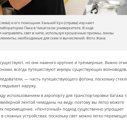
слева) и его помощник Ханьюй Хун (справа) изучают
лаборатории Пака в Чикагском университете. В ходе
и направлять свет в чипе, используя крошечные призмы, линзы
элементы, необходимые для схем и вычислений. Фото Жана
уществуют, но они намного крупнее и трёхмерные. Важно отме
онами, всегда путешествуют
внутри
существующих волноводов
следователи, ― часть путешествующего фотона, поскольку стек
ыглядывает наружу.
жду использованием в аэропорту для транспортировки багажа 
онвейерной лентой чемоданы на виду, поэтому вы легко можете
 их перемещение. «Ленточный» подход существенно упрощает
в сложных устройствах, поскольку свет можно легко перемеща