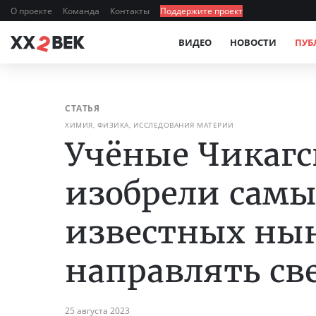
О проекте
Команда
Контакты
Поддержите проект
ВИДЕО
НОВОСТИ
ПУБ
СТАТЬЯ
ХИМИЯ, ФИЗИКА, ИССЛЕДОВАНИЯ МАТЕРИИ
Учёные Чикагс
изобрели сам
известных нын
направлять св
25 августа 2023