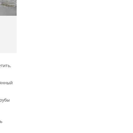
тить,
.
лянный
трубы
ть