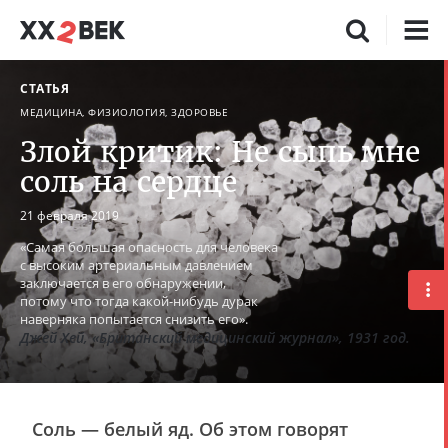
СТАТЬЯ
МЕДИЦИНА, ФИЗИОЛОГИЯ, ЗДОРОВЬЕ
Злой критик: Не сыпь мне
соль на сердце
21 февраля 2019
«Самая большая опасность для человека
с высоким артериальным давлением
заключается в его обнаружении,
потому что тогда какой-нибудь дурак
наверняка попытается снизить его».
Джей Хей, «Британский медицинский журнал», 1931 год.
Соль — белый яд. Об этом говорят