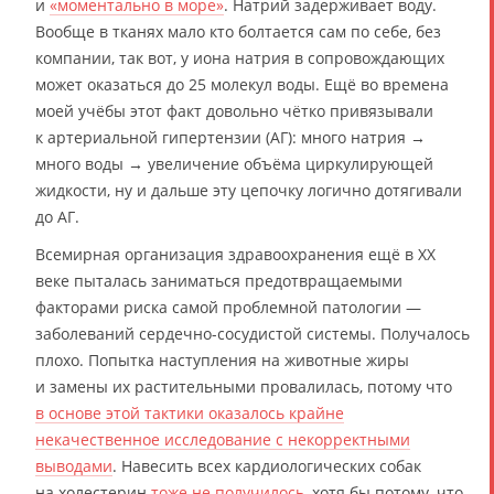
и
«моментально в море»
. Натрий задерживает воду.
Вообще в тканях мало кто болтается сам по себе, без
компании, так вот, у иона натрия в сопровождающих
может оказаться до 25 молекул воды. Ещё во времена
моей учёбы этот факт довольно чётко привязывали
к артериальной гипертензии (АГ): много натрия →
много воды → увеличение объёма циркулирующей
жидкости, ну и дальше эту цепочку логично дотягивали
до АГ.
Всемирная организация здравоохранения ещё в XX
веке пыталась заниматься предотвращаемыми
факторами риска самой проблемной патологии —
заболеваний сердечно-сосудистой системы. Получалось
плохо. Попытка наступления на животные жиры
и замены их растительными провалилась, потому что
в основе этой тактики оказалось крайне
некачественное исследование с некорректными
выводами
. Навесить всех кардиологических собак
на холестерин
тоже не получилось
, хотя бы потому, что