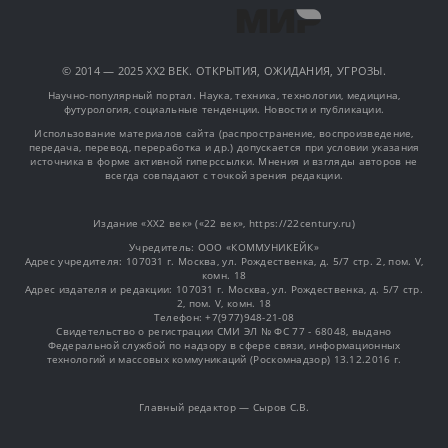
© 2014 — 2025 XX2 ВЕК. ОТКРЫТИЯ, ОЖИДАНИЯ, УГРОЗЫ.
Научно-популярный портал. Наука, техника, технологии, медицина,
футурология, социальные тенденции. Новости и публикации.
Использование материалов сайта (распространение, воспроизведение,
передача, перевод, переработка и др.) допускается при условии указания
источника в форме активной гиперссылки. Мнения и взгляды авторов не
всегда совпадают с точкой зрения редакции.
Издание «XX2 век» («22 век», https://22century.ru)
Учредитель: OOO «КОММУНИКЕЙК»
Адрес учредителя: 107031 г. Москва, ул. Рождественка, д. 5/7 стр. 2, пом. V,
комн. 18
Адрес издателя и редакции: 107031 г. Москва, ул. Рождественка, д. 5/7 стр.
2, пом. V, комн. 18
Телефон: +7(977)948-21-08
Свидетельство о регистрации СМИ ЭЛ № ФС 77 - 68048, выдано
Федеральной службой по надзору в сфере связи, информационных
технологий и массовых коммуникаций (Роскомнадзор) 13.12.2016 г.
Главный редактор — Сыров С.В.