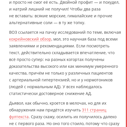
и просто не смог её есть. Двойной профит — и похудел,
и натрий лишний не получил! Чтобы два раза
не вставать: всякие морские, гималайские и прочие
альтернативные соли — в ту же топку.
ВОЗ ссылается на пачку исследований по теме, включая
кохрейновский обзор
, мол, это научная база под всеми
заявлениями и рекомендациями. Если посмотреть
текст, действительно складывается впечатление, что
всё просто супер: на разных когортах получены
доказательства высокого или как минимум умеренного
качества, причём не только у различных пациентов
с артериальной гипертензией, но и у нормотоников
(людей с нормальным АД). У всех наблюдалось
статистически достоверное снижение АД.
Дьявол, как обычно, кроется в мелочах, но для их
обнаружения нам придётся изучить
311 страниц
фултекста
. Сразу скажу, осилить их получилось далеко
не с первого раза. Но оно того стоило, потому что сразу