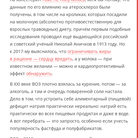
данные по его влиянию на атеросклероз были
получены, в том числе на кроликах, которых посадили
на молочную (абсолютно противоестественную для
взрослых травоядных) диету, причём первым подобные
исследования проводил ещё выдающийся российский
и советский учёный Николай Аничков в 1913 году. Но
к 2017-му выяснилось, что
ограничивать жиры
в рационе — сердцу вредить
, а у молока — при
известном желании — можно и кардиопротективный
эффект
обнаружить
.
В XXI веке ВОЗ плотно взялась за курение, потом — за
алкоголь, а там и очередь поваренной соли настала.
Дело в том, что устроить себе алиментарный (пищевой)
дефицит натрия практически нереально: натрий есть
практически во всех пищевых продуктах и даже в воде.
А вот перебрать — это запросто, особенно если учесть
популярность фастфуда и полуфабрикатов.