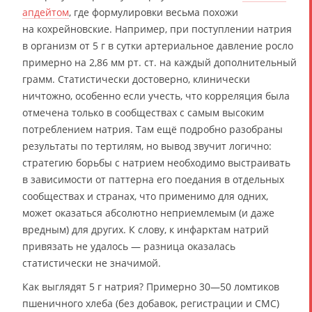
апдейтом
, где формулировки весьма похожи
на кохрейновские. Например, при поступлении натрия
в организм от 5 г в сутки артериальное давление росло
примерно на 2,86 мм рт. ст. на каждый дополнительный
грамм. Статистически достоверно, клинически
ничтожно, особенно если учесть, что корреляция была
отмечена только в сообществах с самым высоким
потреблением натрия. Там ещё подробно разобраны
результаты по тертилям, но вывод звучит логично:
стратегию борьбы с натрием необходимо выстраивать
в зависимости от паттерна его поедания в отдельных
сообществах и странах, что применимо для одних,
может оказаться абсолютно неприемлемым (и даже
вредным) для других. К слову, к инфарктам натрий
привязать не удалось — разница оказалась
статистически не значимой.
Как выглядят 5 г натрия? Примерно 30—50 ломтиков
пшеничного хлеба (без добавок, регистрации и СМС)