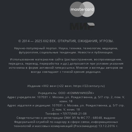
© 2014 — 2025 XX2 ВЕК. ОТКРЫТИЯ, ОЖИДАНИЯ, УГРОЗЫ.
Научно-популярный портал. Наука, техника, технологии, медицина,
футурология, социальные тенденции. Новости и публикации.
Использование материалов сайта (распространение, воспроизведение,
передача, перевод, переработка и др.) допускается при условии указания
источника в форме активной гиперссылки. Мнения и взгляды авторов не
всегда совпадают с точкой зрения редакции.
Издание «XX2 век» («22 век», https://22century.ru)
Учредитель: OOO «КОММУНИКЕЙК»
Адрес учредителя: 107031 г. Москва, ул. Рождественка, д. 5/7 стр. 2, пом. V,
комн. 18
Адрес издателя и редакции: 107031 г. Москва, ул. Рождественка, д. 5/7 стр.
2, пом. V, комн. 18
Телефон: +7(977)948-21-08
Свидетельство о регистрации СМИ ЭЛ № ФС 77 - 68048, выдано
Федеральной службой по надзору в сфере связи, информационных
технологий и массовых коммуникаций (Роскомнадзор) 13.12.2016 г.