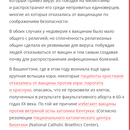
который привёз вирус из поездки на Филиппины
и распространил его среди непривитых единоверцев,
многие из которых отказались от вакцинации по
соображениям безопасности.
В обоих случаях у недоверия к вакцинам было мало
общего с религией, но сплочённость религиозных
общин сделала их уязвимыми для вируса, побуждая
людей отказываться от вакцин и тем самым создавая
почву для распространения инфекционных болезней.
В Вашингтоне, где в этом году возникла ещё одна
крупная вспышка кори, некоторые
пациенты-христиане
отказались от вакцины против кори, паротита
и краснухи
, опасаясь, что её произвели из клеток,
полученных в результате факультативного аборта в 60-х
годах ХХ века. По той же причине
избегают вакцины
против ветряной оспы католики Кентукки
. (Согласно
резолюции
Национального католического центра
биоэтики
(National Catholic Bioethics Center),