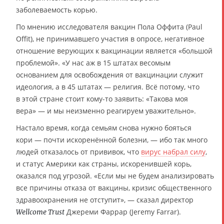
заболеваемость корью.
По мнению исследователя вакцин Пола Оффита (Paul
Offit), не принимавшего участия в опросе, негативное
отношение верующих к вакцинации является «большой
проблемой». «У нас аж в 15 штатах весомым
основанием для освобождения от вакцинации служит
идеология, а в 45 штатах — религия. Всё потому, что
в этой стране стоит кому-то заявить: «Такова моя
вера» — и мы неизменно реагируем уважительно».
Настало время, когда семьям снова нужно бояться
кори — почти искоренённой болезни, — ибо так много
людей отказалось от прививок, что
вирус набрал силу
,
и статус Америки как страны, искоренившей корь,
оказался под угрозой. «Если мы не будем анализировать
все причины отказа от вакцины, кризис общественного
здравоохранения не отступит», — сказал директор
Джереми Фаррар (Jeremy Farrar).
Wellcome Trust