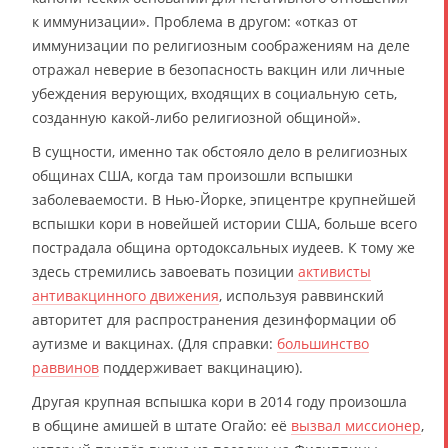
к иммунизации». Проблема в другом: «отказ от
иммунизации по религиозным соображениям на деле
отражал неверие в безопасность вакцин или личные
убеждения верующих, входящих в социальную сеть,
созданную какой-либо религиозной общиной».
В сущности, именно так обстояло дело в религиозных
общинах США, когда там произошли вспышки
заболеваемости. В Нью-Йорке, эпицентре крупнейшей
вспышки кори в новейшей истории США, больше всего
пострадала община ортодоксальных иудеев. К тому же
здесь стремились завоевать позиции
активисты
антивакцинного движения
, используя раввинский
авторитет для распространения дезинформации об
аутизме и вакцинах. (Для справки:
большинство
раввинов
поддерживает вакцинацию).
Другая крупная вспышка кори в 2014 году произошла
в общине амишей в штате Огайо: её
вызвал миссионер
,