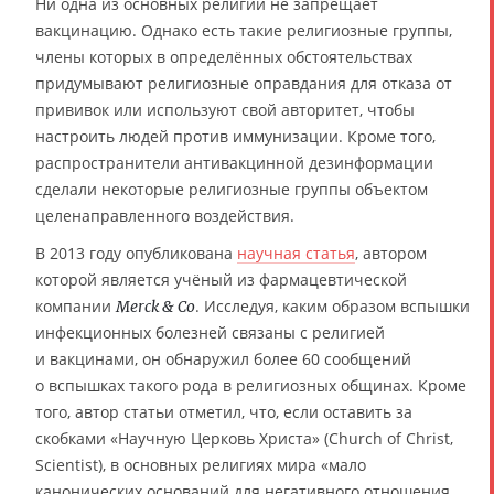
Ни одна из основных религий не запрещает
вакцинацию. Однако есть такие религиозные группы,
члены которых в определённых обстоятельствах
придумывают религиозные оправдания для отказа от
прививок или используют свой авторитет, чтобы
настроить людей против иммунизации. Кроме того,
распространители антивакцинной дезинформации
сделали некоторые религиозные группы объектом
целенаправленного воздействия.
В 2013 году опубликована
научная статья
, автором
которой является учёный из фармацевтической
компании
. Исследуя, каким образом вспышки
Merck & Co
инфекционных болезней связаны с религией
и вакцинами, он обнаружил более 60 сообщений
о вспышках такого рода в религиозных общинах. Кроме
того, автор статьи отметил, что, если оставить за
скобками «Научную Церковь Христа» (Church of Christ,
Scientist), в основных религиях мира «мало
канонических оснований для негативного отношения