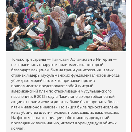
Только три страны — Пакистан, Афганистан и Нигерия —
не справились с вирусом полиомиелита, который
благодаря вакцинам был на грани уничтожения. В этих
странах лидеры мусульманских фундаменталистов иногда
убеждают людей в том, что прививки против
полиомиелита представляют собой «хитрый
американский план по стерилизации мусульманского
населения». В 2012 году в Пакистане в ходе трёхдневной
акции от полимиелита должны были быть привиты более
пяти миллионов человек. Но акция была приостановлена
из-за убийства шести человек, проводивших вакцинацию.
На фото: члены ассоциации работников учреждений,
проводящих вакцинацию, читают Коран для душ убитых
коллег.