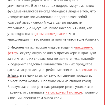
уничтожения. В этих странах лидеры мусульманских
фундаменталистов иногда убеждают людей в том, что
искоренение полиомиелита представляет собой
«хитрый американский ход с целью провести
стерилизацию мусульманского населения» или, как
утверждается в
одном исследовании
, что
«вакцинация — это попытка противиться воле Аллаха».
В Индонезии исламские лидеры издали «
вакцинную
фетву
», осуждающую вакцину против кори и краснухи
за то, что, по их словам, она не является «халяльной»
и содержит следовые количества свиных продуктов.
(Ислам запрещает употребление свинины, а,
согласно
, в вакцинах используются свиные продукты,
Science
в частности желатин, получаемый из свиной кожи).
В результате процент вакцинации резко упал, и это
падение, отразившись
на соседнем Таиланде
, привело
к возникновению там очага кори.