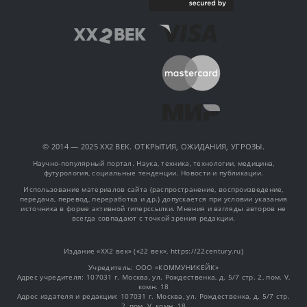
© 2014 — 2025 XX2 ВЕК. ОТКРЫТИЯ, ОЖИДАНИЯ, УГРОЗЫ.
Научно-популярный портал. Наука, техника, технологии, медицина,
футурология, социальные тенденции. Новости и публикации.
Использование материалов сайта (распространение, воспроизведение,
передача, перевод, переработка и др.) допускается при условии указания
источника в форме активной гиперссылки. Мнения и взгляды авторов не
всегда совпадают с точкой зрения редакции.
Издание «XX2 век» («22 век», https://22century.ru)
Учредитель: OOO «КОММУНИКЕЙК»
Адрес учредителя: 107031 г. Москва, ул. Рождественка, д. 5/7 стр. 2, пом. V,
комн. 18
Адрес издателя и редакции: 107031 г. Москва, ул. Рождественка, д. 5/7 стр.
2, пом. V, комн. 18