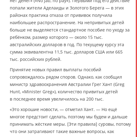
нет денег» («No jab, no pay»). Первыми под его действие
попали жители Аделаиды и Золотого Берега — в этих
районах практика отказа от прививок получила
наибольшее распространение. На непривитых детей
больше не выделяется стандартное пособие по уходу за
ребёнком, размер которого — около 15 тыс.
австралийских долларов в год. По текущему курсу эта
сумма эквивалентна 11,5 тыс. долларов США или 665
тыс. российских рублей.
Принятие новых правил выплаты пособий
сопровождалось рядом споров. Однако, как сообщил
министр здравоохранения Австралии Грег Хант (Greg
Hunt, «Minister Greg»), количество привитых детей
в последнее время увеличилось на 200 тыс.
«Это хорошие новости, — отметил Хант. — Но ещё
многое предстоит сделать, поэтому мы будем и дальше
принимать жёсткие меры. [Эти правила] суровы, потому
что они затрагивают такие важные вопросы, как