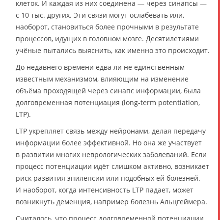
клеток. И каждая из них соединена — через синапсы —
с 10 тыс. других. Эти связи могут ослабевать или,
наоборот, становиться более прочными в результате
процессов, идущих в головном мозге. Десятилетиями
учёные пытались выяснить, как именно это происходит.
До недавнего времени едва ли не единственным
известным механизмом, влияющим на изменение
объёма проходящей через синапс информации, была
долговременная потенциация (long-term potentiation,
LTP).
LTP укрепляет связь между нейронами, делая передачу
информации более эффективной. Но она же участвует
в развитии многих неврологических заболеваний. Если
процесс потенциации идёт слишком активно, возникает
риск развития эпилепсии или подобных ей болезней.
И наоборот, когда интенсивность LTP падает, может
возникнуть деменция, например болезнь Альцгеймера.
Считалось, что процесс долговременной потенциации