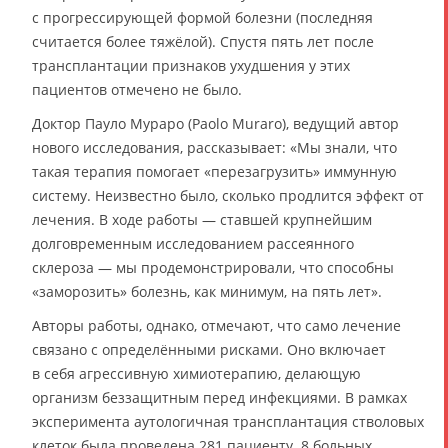
с прогрессирующей формой болезни (последняя
считается более тяжёлой). Спустя пять лет после
трансплантации признаков ухудшения у этих
пациентов отмечено не было.
Доктор Пауло Мураро (Paolo Muraro), ведущий автор
нового исследования, рассказывает: «Мы знали, что
такая терапия помогает «перезагрузить» иммунную
систему. Неизвестно было, сколько продлится эффект от
лечения. В ходе работы — ставшей крупнейшим
долговременным исследованием рассеянного
склероза — мы продемонстрировали, что способны
«заморозить» болезнь, как минимум, на пять лет».
Авторы работы, однако, отмечают, что само лечение
связано с определёнными рисками. Оно включает
в себя агрессивную химиотерапию, делающую
организм беззащитным перед инфекциями. В рамках
эксперимента аутологичная трансплантация стволовых
клеток была проведена 281 пациенту. 8 больных