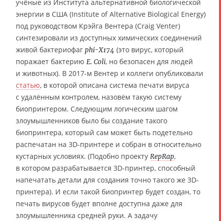
учёные из Института альтернативной биологической
энергии в США (Institute of Alternative Biological Energy)
под руководством Крэйга Вентера (Craig Venter)
синтезировали из доступных химических соединений
живой бактериофаг
(это вирус, который
phi-X174
поражает бактерию
, но безопасен для людей
E. Coli
и животных). В 2017-м Вентер и коллеги опубликовали
статью
, в которой описана система печати вируса
с удалённым контролем, назовём такую систему
биопринтером. Следующим логическим шагом
злоумышленников было бы создание такого
биопринтера, который сам может быть подетельно
распечатан на 3D-принтере и собран в относительно
кустарных условиях. (Подобно проекту
,
RepRap
в котором разрабатывается 3D-принтер, способный
напечатать детали для создания точно такого же 3D-
принтера). И если такой биопринтер будет создан, то
печать вирусов будет вполне доступна даже для
злоумышленника средней руки. А задачу