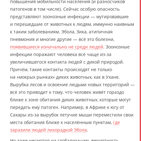
повышения мобильности населения (и разносчиков
патогенов в том числе). Сейчас особую опасность
представляют зоонозные инфекции — мутировавшие
и перешедшие от животных к людям, иммунно наивным
к таким заболеваниям. Эбола, Зика, атипичная
пневмония и многие другие — всё это болезни,
появившиеся изначально не среди людей
. Зоонозные
инфекции поражают человека всё чаще из-за
увеличившегося контакта людей с дикой природой.
Причём, такие контакты происходят не только
на «мокрых рынках» диких животных, как в Ухане.
Вырубка лесов и освоение людьми новых территорий —
всё это приводит к тому, что человек живёт гораздо
ближе к зоне обитания диких животных, которые могут
передать ему патоген. Например, в Африке к югу от
Сахары из-за вырубок летучие мыши переместили свои
места обитания ближе к населённым пунктам,
где
заразили людей лихорадкой Эбола
.
Но даже несмотря на глобализацию, вероятность