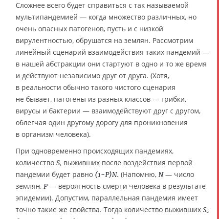
Сложнее всего будет справиться с так называемой
мультипандемией — когда множество различных, но
очень опасных патогенов, пусть и с низкой
вирулентностью, обрушатся на землян. Рассмотрим
линейный сценарий взаимодействия таких пандемий —
в нашей абстракции они стартуют в одно и то же время
и действуют независимо друг от друга. (Хотя,
в реальности обычно такого чистого сценария
не бывает, патогены из разных классов — грибки,
вирусы и бактерии — взаимодействуют друг с другом,
облегчая один другому дорогу для проникновения
в организм человека).
При одновременно происходящих пандемиях,
количество
выживших после воздействия первой
S
1
пандемии будет равно
. (Напомню,
— число
(1−P)N
N
землян,
— вероятность смерти человека в результате
P
эпидемии). Допустим, параллельная пандемия имеет
точно такие же свойства. Тогда количество выживших
S
2