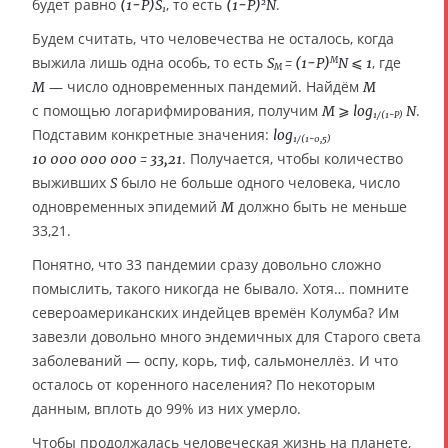
будет равно
, то есть
.
(1−P)S
(1−P)
N
2
1
Будем считать, что человечества не осталось, когда
выжила лишь одна особь, то есть
, где
S
= (1−P)
N ⩽ 1
M
M
— число одновременных пандемий. Найдём
M
М
с помощью логарифмирования, получим
.
M ⩾ log
N
1/(1−P)
Подставим конкретные значения:
log
1/(1−0,5)
. Получается, чтобы количество
10 000 000 000 = 33,21
выживших
было не больше одного человека, число
S
одновременных эпидемий
должно быть не меньше
M
33,21.
Понятно, что 33 пандемии сразу довольно сложно
помыслить, такого никогда не бывало. Хотя… помните
североамериканских индейцев времён Колумба? Им
завезли довольно много эндемичных для Старого света
заболеваний — оспу, корь, тиф, сальмонеллёз. И что
осталось от коренного населения? По некоторым
данным, вплоть до 99% из них умерло.
Чтобы продолжалась человеческая жизнь на планете,