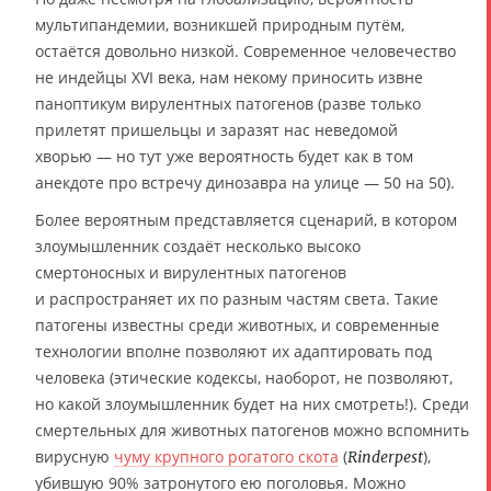
мультипандемии, возникшей природным путём,
остаётся довольно низкой. Современное человечество
не индейцы XVI века, нам некому приносить извне
паноптикум вирулентных патогенов (разве только
прилетят пришельцы и заразят нас неведомой
хворью — но тут уже вероятность будет как в том
анекдоте про встречу динозавра на улице — 50 на 50).
Более вероятным представляется сценарий, в котором
злоумышленник создаёт несколько высоко
смертоносных и вирулентных патогенов
и распространяет их по разным частям света. Такие
патогены известны среди животных, и современные
технологии вполне позволяют их адаптировать под
человека (этические кодексы, наоборот, не позволяют,
но какой злоумышленник будет на них смотреть!). Среди
смертельных для животных патогенов можно вспомнить
вирусную
чуму крупного рогатого скота
(
),
Rinderpest
убившую 90% затронутого ею поголовья. Можно