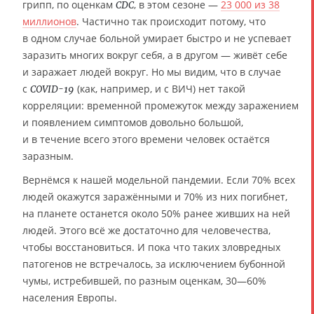
грипп, по оценкам
, в этом сезоне —
23 000 из 38
CDC
миллионов
. Частично так происходит потому, что
в одном случае больной умирает быстро и не успевает
заразить многих вокруг себя, а в другом — живёт себе
и заражает людей вокруг. Но мы видим, что в случае
с
(как, например, и с ВИЧ) нет такой
COVID-19
корреляции: временной промежуток между заражением
и появлением симптомов довольно большой,
и в течение всего этого времени человек остаётся
заразным.
Вернёмся к нашей модельной пандемии. Если 70% всех
людей окажутся заражёнными и 70% из них погибнет,
на планете останется около 50% ранее живших на ней
людей. Этого всё же достаточно для человечества,
чтобы восстановиться. И пока что таких зловредных
патогенов не встречалось, за исключением бубонной
чумы, истребившей, по разным оценкам, 30—60%
населения Европы.