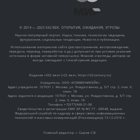
© 2014 — 2025 XX2 ВЕК. ОТКРЫТИЯ, ОЖИДАНИЯ, УГРОЗЫ.
Научно-популярный портал. Наука, техника, технологии, медицина,
футурология, социальные тенденции. Новости и публикации.
Использование материалов сайта (распространение, воспроизведение,
передача, перевод, переработка и др.) допускается при условии указания
источника в форме активной гиперссылки. Мнения и взгляды авторов не
всегда совпадают с точкой зрения редакции.
Издание «XX2 век» («22 век», https://22century.ru)
Учредитель: OOO «КОММУНИКЕЙК»
Адрес учредителя: 107031 г. Москва, ул. Рождественка, д. 5/7 стр. 2, пом. V,
комн. 18
Адрес издателя и редакции: 107031 г. Москва, ул. Рождественка, д. 5/7 стр.
2, пом. V, комн. 18
Телефон: +7(977)948-21-08
Свидетельство о регистрации СМИ ЭЛ № ФС 77 - 68048, выдано
Федеральной службой по надзору в сфере связи, информационных
технологий и массовых коммуникаций (Роскомнадзор) 13.12.2016 г.
Главный редактор — Сыров С.В.