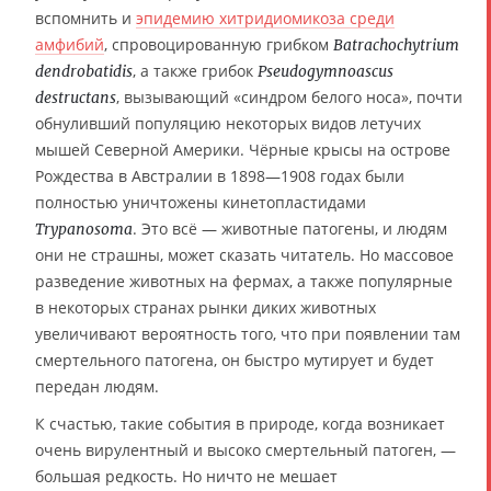
вспомнить и
эпидемию хитридиомикоза среди
амфибий
, спровоцированную грибком
Batrachochytrium
, а также грибок
dendrobatidis
Pseudogymnoascus
, вызывающий «синдром белого носа», почти
destructans
обнуливший популяцию некоторых видов летучих
мышей Северной Америки. Чёрные крысы на острове
Рождества в Австралии в 1898—1908 годах были
полностью уничтожены кинетопластидами
. Это всё — животные патогены, и людям
Trypanosoma
они не страшны, может сказать читатель. Но массовое
разведение животных на фермах, а также популярные
в некоторых странах рынки диких животных
увеличивают вероятность того, что при появлении там
смертельного патогена, он быстро мутирует и будет
передан людям.
К счастью, такие события в природе, когда возникает
очень вирулентный и высоко смертельный патоген, —
большая редкость. Но ничто не мешает