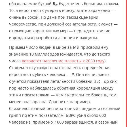
обозначаемое буквой
, будет очень большим, скажем,
R
0
10, а вероятность умереть в результате заражения —
очень высокой. Но даже при таком сценарии
человечество, при должной сознательности, сможет —
с помощью карантинных мер — переждать кризис
и дождаться разработки лечения и вакцины.
Примем число людей в мире за
и присвоим ему
N
значение 10 миллиардов (ожидается, что до такого
числа
возрастёт население планеты к 2050 году
).
Скажем, что у каждого патогена есть определённая
вероятность убить человека —
. Она вычисляется
P
с учётом показателя летальности болезни и
. До сих
R
0
пор часто наблюдалась обратная корреляция между
этими показателями — чем смертельнее болезнь, тем
менее она заразна. Сравните, например,
ближневосточный респираторный синдром и сезонный
грипп по этим показателям: БВРС убил около 600
человек из, примерно, 1600 заразившихся, а сезонный