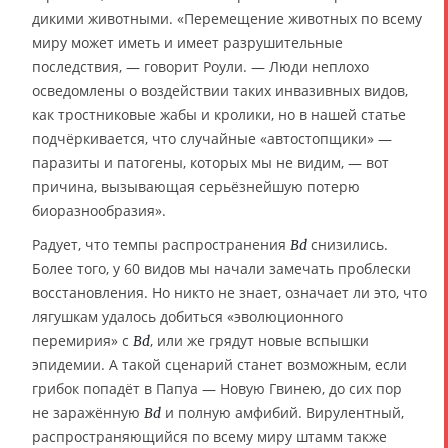
дикими животными. «Перемещение животных по всему
миру может иметь и имеет разрушительные
последствия, — говорит Роули. — Люди неплохо
осведомлены о воздействии таких инвазивных видов,
как тростниковые жабы и кролики, но в нашей статье
подчёркивается, что случайные «автостопщики» —
паразиты и патогены, которых мы не видим, — вот
причина, вызывающая серьёзнейшую потерю
биоразнообразия».
Радует, что темпы распространения
снизились.
Bd
Более того, у 60 видов мы начали замечать проблески
восстановления. Но никто не знает, означает ли это, что
лягушкам удалось добиться «эволюционного
перемирия» с
, или же грядут новые вспышки
Bd
эпидемии. А такой сценарий станет возможным, если
грибок попадёт в Папуа — Новую Гвинею, до сих пор
не заражённую
и полную амфибий. Вирулентный,
Bd
распространяющийся по всему миру штамм также