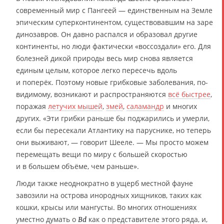
современный мир с Пангеей — единственным на Земле
эпическим суперконтинентом, существовавшим на заре
динозавров. Он давно распался и образовал другие
континенты, но люди фактически «воссоздали» его. Для
болезней дикой природы весь мир снова является
единым целым, которое легко пересечь вдоль
и поперёк. Поэтому новые грибковые заболевания, по-
видимому, возникают и распространяются
всё быстрее
,
поражая
летучих мышей
,
змей
,
саламандр
и многих
других. «Эти грибки раньше бы поджарились и умерли,
если бы пересекали Атлантику на паруснике, но теперь
они выживают, — говорит Шееле. — Мы просто можем
перемещать вещи по миру с большей скоростью
и в большем объёме, чем раньше».
Люди также неоднократно в ущерб местной фауне
завозили на острова инородных хищников, таких как
кошки, крысы или мангусты. Во многих отношениях
уместно думать о
как о представителе этого ряда, и,
Bd