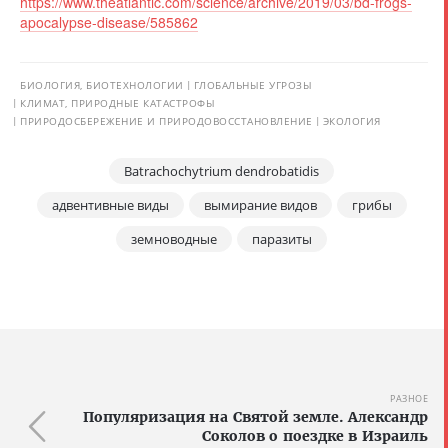
https://www.theatlantic.com/science/archive/2019/03/bd-frogs-
apocalypse-disease/585862
БИОЛОГИЯ, БИОТЕХНОЛОГИИ
ГЛОБАЛЬНЫЕ УГРОЗЫ
КЛИМАТ, ПРИРОДНЫЕ КАТАСТРОФЫ
ПРИРОДОСБЕРЕЖЕНИЕ И ПРИРОДОВОССТАНОВЛЕНИЕ
ЭКОЛОГИЯ
Batrachochytrium dendrobatidis
адвентивные виды
вымирание видов
грибы
земноводные
паразиты
РАЗНОЕ
Популяризация на Святой земле. Александр
Соколов о поездке в Израиль