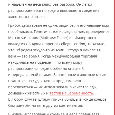
и нацелен на весь класс без разбора. Он легко
распространяется по воде и выживает в среде вне
животного-носителя.
Грибок действовал не один; люди были его невольными
пособниками. Генетическое исследование, проведенное
Мэтью Фишером (Matthew Fisher) из Имперского
колледжа Лондона (Imperial College London), показало,
что
родом откуда-то из Азии. Оттуда в начале XX
Bd
века — это время, когда международная торговля
находилась на подъёме — по всему миру
распространился один особенно опасный
и передаваемый штамм. Заражённые животные могли
прятаться на судах, могли преднамеренно
перевозиться — их использовали в качестве еды,
домашних животных и
тестов на беременность
.
В любом случае, штамм грибка-убийцы в конце концов
был занесён на пять других континентов.
В новом исследовании команда Шееле сравнивает