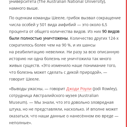
университета (The Australian National University),
намного выше.
По оценкам команды Шееле, грибок вызвал сокращение
числа особей у 501 вида амфибий — это около 6,5
процента от общего количества видов. Из них
90 видов
были полностью уничтожены
. Количество других 124-х
сократилось более чем на 90 %, и их шансы
на реабилитацию невелики. Ни разу за всю описанную
историю ни одна болезнь не уничтожила так много
живых существ. «Это изменило наше понимание того,
что болезнь может сделать с дикой природой», —
говорит Шееле.
«Выводы ужасны, — говорит
Джоди Роули
(Jodi Rowley),
сотрудница Австралийского музея (Australian
Museum). — Мы знали, что это довольно зловредная
штука, но не представляли, насколько. И вполне может
оказаться, что наши данные о нанесённом ею вреде —
неполные».