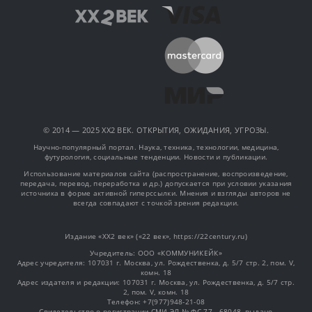
© 2014 — 2025 XX2 ВЕК. ОТКРЫТИЯ, ОЖИДАНИЯ, УГРОЗЫ.
Научно-популярный портал. Наука, техника, технологии, медицина,
футурология, социальные тенденции. Новости и публикации.
Использование материалов сайта (распространение, воспроизведение,
передача, перевод, переработка и др.) допускается при условии указания
источника в форме активной гиперссылки. Мнения и взгляды авторов не
всегда совпадают с точкой зрения редакции.
Издание «XX2 век» («22 век», https://22century.ru)
Учредитель: OOO «КОММУНИКЕЙК»
Адрес учредителя: 107031 г. Москва, ул. Рождественка, д. 5/7 стр. 2, пом. V,
комн. 18
Адрес издателя и редакции: 107031 г. Москва, ул. Рождественка, д. 5/7 стр.
2, пом. V, комн. 18
Телефон: +7(977)948-21-08
Свидетельство о регистрации СМИ ЭЛ № ФС 77 - 68048, выдано