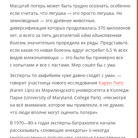
Масштаб потерь может быть трудно осознать, особенно
если считать, что лягушка — это просто лягушка. Но
земноводные — это древние животные,
диверсификация которых продолжалась 370 миллионов
лет, и всего за пять десятилетий
одна единственная
болезнь
значительно проредила их ряды. Представьте,
если какая-то новая болезнь вдруг истребит 6,5 % всех
видов
млекопитающих
— это были бы примерно все
с копытами и все с ластами. Мир сошёл бы с ума.
Эксперты по амфибиям «уже давно сходят с ума», —
говорит участница нового исследования
Карен Липс
(Karen Lips) из Мэрилендского университета в Колледж-
Парке (University of Maryland, College Park). «Несмотря
на всё внимание, которое мы привлекли, я не думаю,
что люди вполне могут оценить потери».
В 1970—80-х годах эксперты-батрахологи начали
рассказывать «зловещие анекдоты» о некогда
многочисленных популяциях, которые таинственным