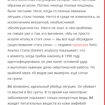
образом исчезли. Потоки, некогда полные яиц/икры,
были чистыми. Ночи, когда-то полные кваканья
лягушек, стали тихими. Ничто в среде не изменилось, за
исключением внезапной, необъяснимой
«безлягушечности». Никто не знал, в чём проблема,
не говоря уже о том, кто виновник. «Мы не просто
искали иголку в стоге сена — мы всё ещё обсуждали
существование стога сена», — недавно
написала
Липс.
Анализ Стила (Steele’s analysis) показывает, что
к моменту, когда грибок наконец в 1998 году
идентифицировали, он уже нанёс основной удар
и выполнил львиную долю смертоносной работы. По
крайней мере, 60 видов уже вымерли, ещё сотни
на грани.
, возможно, идеальный убийца лягушек. Он убивает
Bd
со вкусом и без суеты. В то время как некоторые
заболевания поражают только конкретные виды,
Bd
жаждет питательных веществ из кожи амфибий