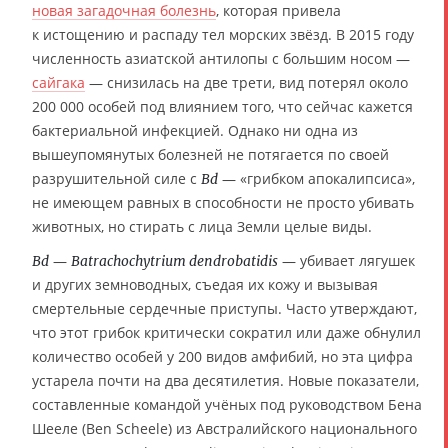
новая загадочная болезнь
, которая привела
к истощению и распаду тел морских звёзд. В 2015 году
численность азиатской антилопы с большим носом —
сайгака
— снизилась на две трети, вид потерял около
200 000 особей под влиянием того, что сейчас кажется
бактериальной инфекцией. Однако ни одна из
вышеупомянутых болезней не потягается по своей
разрушительной силе с
— «грибком апокалипсиса»,
Bd
не имеющем равных в способности не просто убивать
животных, но стирать с лица Земли целые виды.
—
— убивает лягушек
Bd
Batrachochytrium dendrobatidis
и других земноводных, съедая их кожу и вызывая
смертельные сердечные приступы. Часто утверждают,
что этот грибок критически сократил или даже обнулил
количество особей у 200 видов амфибий, но эта цифра
устарела почти на два десятилетия. Новые показатели,
составленные командой учёных под руководством Бена
Шееле (Ben Scheele) из Австралийского национального