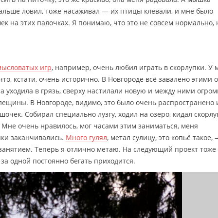
дальше ловил, тоже насаживал — их птицы клевали, и мне было
к на этих палочках. Я понимаю, что это не совсем нормально, 
мысловатых игр
, например, очень любил играть в скорлупки. У 
что, кстати, очень исторично. В Новгороде всё завалено этими 
 уходила в грязь, сверху настилали новую и между ними огро
 лещины. В Новгороде, видимо, это было очень распространено 
ешочек. Собирал специально лузгу, ходил на озеро, кидал скорлу
. Мне очень нравилось, мог часами этим заниматься, меня
пки заканчивались.
Много гулял
, метал сулицу, это копьё такое,
занятием. Теперь я отлично метаю. На следующий проект тоже
о за одной постоянно бегать приходится.