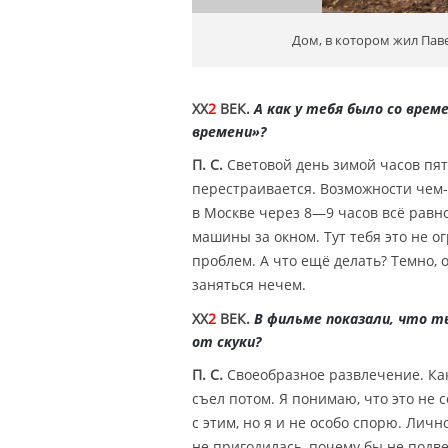
Дом, в котором жил Павел
XX
2
ВЕК.
А как у тебя было со вре
времени»?
П. С.
Световой день зимой часов пят
перестраивается. Возможности чем-
в Москве через 8—9 часов всё равно
машины за окном. Тут тебя это не 
проблем. А что ещё делать? Темно, 
заняться нечем.
XX
2
ВЕК.
В фильме показали, что т
от скуки?
П. С.
Своеобразное развлечение. Как
съел потом. Я понимаю, что это не
с этим, но я и не особо спорю. Личн
не пригодилась, почему бы не подве