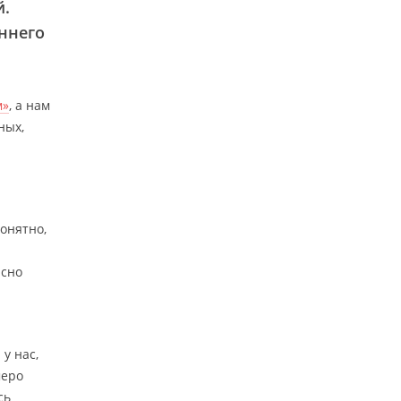
й.
аннего
м»
, а нам
ных,
онятно,
асно
у нас,
меро
сь