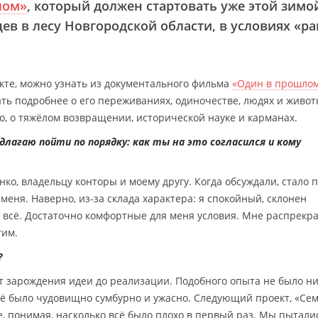
лом»
, который должен стартовать уже этой зимо
ев в лесу Новгородской области, в условиях «р
кте, можно узнать из документального фильма
«Один в прошло
ать подробнее о его переживаниях, одиночестве, людях и живот
но, о тяжёлом возвращении, исторической науке и карманах.
едлагаю пойти по порядку: как ты на это согласился и кому
о, владельцу конторы и моему другу. Когда обсуждали, стало п
меня. Наверно, из-за склада характера: я спокойный, склонен
о всё. Достаточно комфортные для меня условия. Мне распрекр
гим.
?
 зарождения идеи до реализации. Подобного опыта не было ни 
Всё было чудовищно сумбурно и ужасно. Следующий проект, «Се
е, понимая, насколько всё было плохо в первый раз. Мы пытали