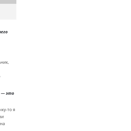
чего
ьник,
о
л — это
ку-то я
зи
она