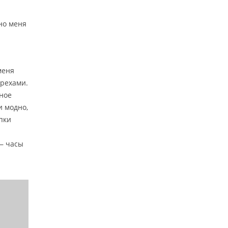
но меня
меня
орехами.
мное
и модно,
пки
 — часы