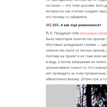
на палке — это тоже красиво. Кого 
интересно, как птички съедают мыше
это почему-то забавляло.
XX
2
ВЕК.
А как ещё развлекался?
П. С.
Придумал себе
несколько неза
было некоторое количество орехов, 
Мостовые укладывали слоями — одна
количество лузги от лесных орехов,
поэтому на проект я их тоже взял м
в воду, а потом камушками их топил
ограничивало только то, что скорлу
мог проводить за этим прекрасным 
обязательно возьму. Штуки три, а т