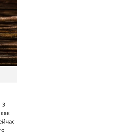
 3
 как
Сейчас
го