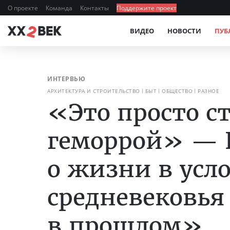
О проекте
Команда
Контакты
Поддержите проект
ВИДЕО
НОВОСТИ
ПУБ
ИНТЕРВЬЮ
АРХИТЕКТУРА И СТРОИТЕЛЬСТВО
БЫТ
ОБЩЕСТВО
РАЗНОЕ
«Это просто 
геморрой» — 
о жизни в усл
средневековья
в прошлом»