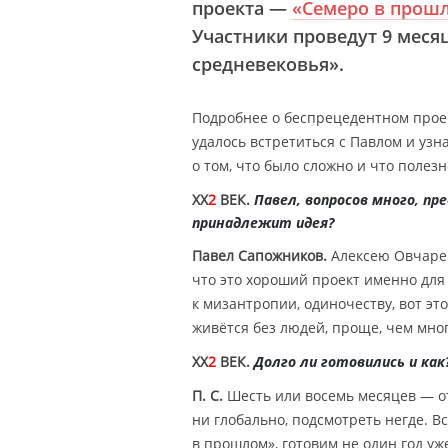
проекта —
«Семеро в прош
Участники проведут 9 месяц
средневековья».
Подробнее о беспрецедентном прое
удалось встретиться с Павлом и узн
о том, что было сложно и что полез
XX
2
ВЕК.
Павел, вопросов много, пр
принадлежит идея?
Павел Сапожников.
Алексею Овчаренк
что это хороший проект именно для 
к мизантропии, одиночеству, вот эт
живётся без людей, проще, чем мно
XX
2
ВЕК.
Долго ли готовились и как
П. С.
Шесть или восемь месяцев — от
ни глобально, подсмотреть негде. 
в прошлом», готовим не один год уж