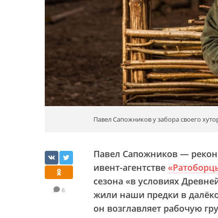
Павел Сапожников у забора своего хутора
Павел Сапожников — реконс
ивент-агентстве
«Ратоборц
сезона «в условиях Древней 
6
жили наши предки в далёко
он возглавляет рабочую гр