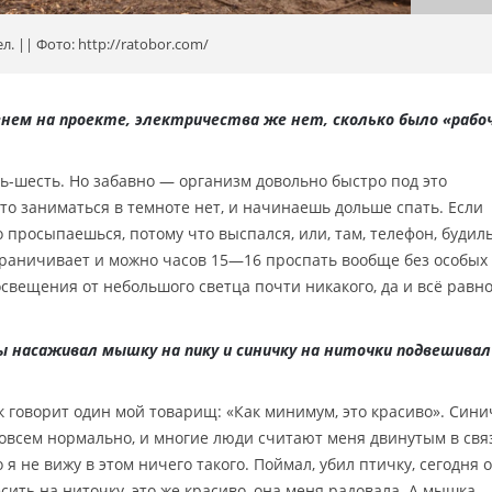
. || Фото: http://ratobor.com/
менем на проекте, электричества же нет, сколько было «рабо
ь-шесть. Но забавно — организм довольно быстро под это
то заниматься в темноте нет, и начинаешь дольше спать. Если
 просыпаешься, потому что выспался, или, там, телефон, будил
ограничивает и можно часов 15—16 проспать вообще без особых
освещения от небольшого светца почти никакого, да и всё равн
ы насаживал мышку на пику и синичку на ниточки подвешива
 говорит один мой товарищ: «Как минимум, это красиво». Синич
 совсем нормально, и многие люди считают меня двинутым в свя
о я не вижу в этом ничего такого. Поймал, убил птичку, сегодня 
сить на ниточку, это же красиво, она меня радовала. А мышка