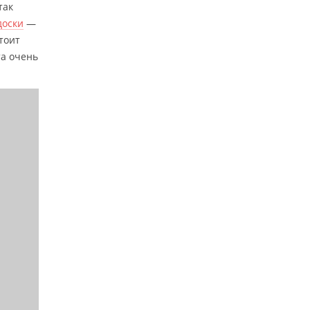
так
доски
—
тоит
та очень