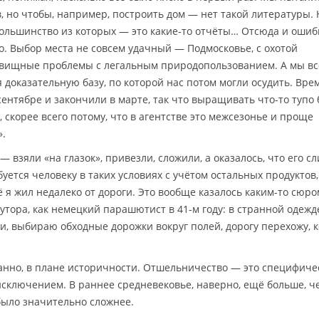
, но чтобы, например, построить дом — нет такой литературы. 
большинство из которых — это какие-то отчёты… Отсюда и ошиб
о. Выбор места не совсем удачный — Подмосковье, с охотой
овищные проблемы с легальным природопользованием. А мы вс
доказательную базу, по которой нас потом могли осудить. Вре
ентябре и закончили в марте, так что выращивать что-то тупо
 скорее всего потому, что в агентстве это межсезонье и проще
».
— взяли «на глазок», привезли, сложили, а оказалось, что его с
буется человеку в таких условиях с учётом остальных продуктов,
 я жил недалеко от дороги. Это вообще казалось каким-то сюро
хутора, как немецкий парашютист в 41-м году: в странной одежд
и, выбираю обходные дорожки вокруг полей, дорогу перехожу, к
транно, в плане историчности. Отшельничество — это специфиче
 исключением. В раннее средневековье, наверно, ещё больше, ч
было значительно сложнее.