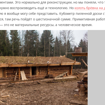
нтами. Это нормально для реконструкции, но мы поняли, что 
 нужно воспроизводить ещё и технологию. Но
колоть брёвна на 
ую я вообще могу себе представить. Кубометр пиленной доски с
тся, там речь пойдёт о шестизначной сумме. Примитивная рабо
 — это не материальные ресурсы, а человеческое время.