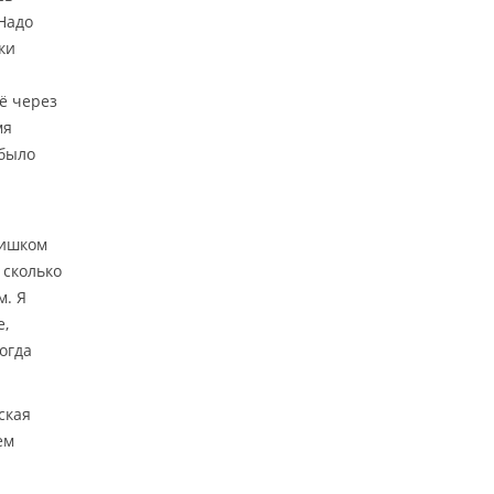
Надо
ки
ё через
мя
 было
лишком
 сколько
м. Я
е,
огда
ская
ем