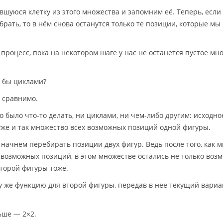
шуюся клетку из этого множества и запомним её. Теперь, если 
брать, то в нём снова останутся только те позиции, которые мы
процесс, пока на некотором шаге у нас не останется пустое мн
о бы циклами?
ы сравнимо.
о было что-то делать, ни циклами, ни чем-либо другим: исходно
уже и так множество всех возможных позиций одной фигуры.
начнём перебирать позиции двух фигур. Ведь после того, как 
 возможных позиций, в этом множестве остались не только воз
второй фигуры тоже.
 же функцию для второй фигуры, передав в неё текущий вариа
ьше — 2×2.