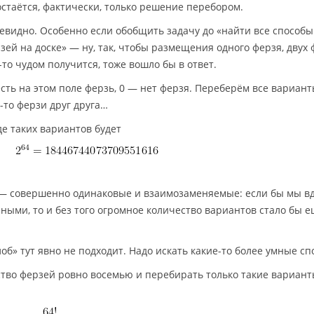
остаётся, фактически, только решение перебором.
чевидно. Особенно если обобщить задачу до «найти все способы
ей на доске» — ну, так, чтобы размещения одного ферзя, двух
-то чудом получится, тоже вошло бы в ответ.
 есть на этом поле ферзь, 0 — нет ферзя. Переберём все вариант
-то ферзи друг друга…
де таких вариантов будет
и — совершенно одинаковые и взаимозаменяемые: если бы мы в
ными, то и без того огромное количество вариантов стало бы 
об» тут явно не подходит. Надо искать какие-то более умные сп
тво ферзей ровно восемью и перебирать только такие варианты