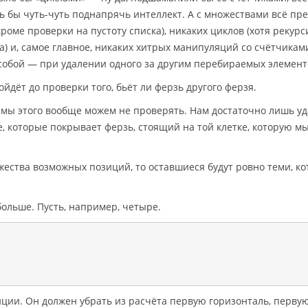
 бы чуть-чуть поднапрячь интеллект. А с множествами всё пр
оме проверки на пустоту списка), никаких циклов (хотя рекур
а) и, самое главное, никаких хитрых манипуляций со счётчиками
обой — при удалении одного за другим перебираемых элемент
дойдёт до проверки того, бьёт ли ферзь другого ферзя.
е мы этого вообще можем не проверять. Нам достаточно лишь у
, которые покрывает ферзь, стоящий на той клетке, которую м
жества возможных позиций, то оставшиеся будут ровно теми, к
больше. Пусть, например, четыре.






ции. Он должен убрать из расчёта первую горизонталь, перву