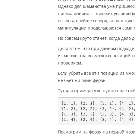
Однако для шаманства уже пришлось
прямолинейно — никаких условий (кр
вызовы, вообще говоря, аналог цикл
манипуляции проделываются сами с
Но совсем круто станет, когда дело 
Дело в том, что при данном подход
из множества возможных позиций те
проверяем.
Если убрать все эти позиции из мно
не бьёт ни один ферзь.
Тут для примера уже нужно поле по
{1, 1}, {2, 1}, {3, 1}, {4, 1},
{1, 2}, {2, 2}, {3, 2}, {4, 2},
{1, 3}, {2, 3}, {3, 3}, {4, 3},
{1, 4}, {2, 4}, {3, 4}, {4, 4}
Посмотрим на ферзя на первой пози