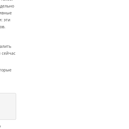
едельно
сивные
: эти
ов.
далить
ы сейчас
оторые
ю