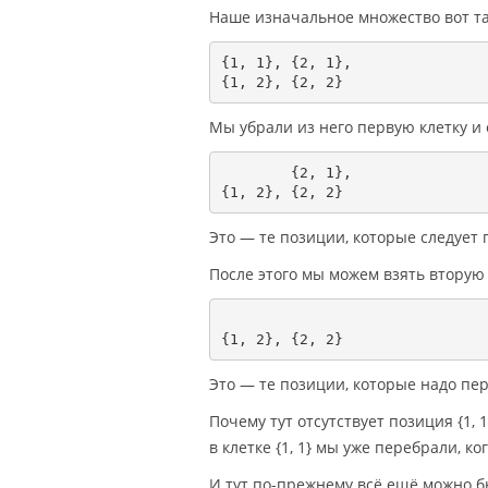
Наше изначальное множество вот та
{1, 1}, {2, 1},

Мы убрали из него первую клетку и 
        {2, 1},

Это — те позиции, которые следует 
После этого мы можем взять вторую 
Это — те позиции, которые надо пер
Почему тут отсутствует позиция {1,
в клетке {1, 1} мы уже перебрали, ко
И тут по-прежнему всё ещё можно б