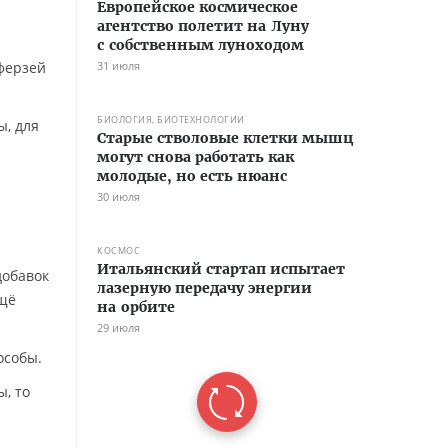
Европейское космическое
агентство полетит на Луну
с собственным луноходом
 ферзей
31 июля
БИОЛОГИЯ, БИОТЕХНОЛОГИИ
ы, для
Старые стволовые клетки мышц
могут снова работать как
молодые, но есть нюанс
30 июля
КОСМОС
Итальянский стартап испытает
добавок
лазерную передачу энергии
ещё
на орбите
29 июля
особы.
, то