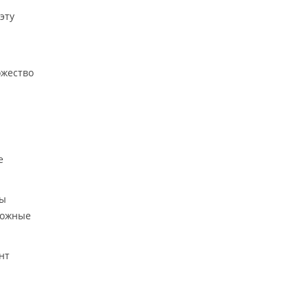
эту
ожество
е
мы
можные
нт