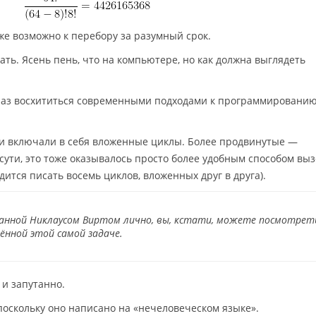
уже возможно к перебору за разумный срок.
ть. Ясень пень, что на компьютере, но как должна выглядеть
 раз восхититься современными подходами к программированию
и включали в себя вложенные циклы. Более продвинутые —
сути, это тоже оказывалось просто более удобным способом вы
дится писать восемь циклов, вложенных друг в друга).
анной Никлаусом Виртом лично, вы, кстати, можете посмотре
щённой этой самой задаче.
 и запутанно.
 поскольку оно написано на «нечеловеческом языке».