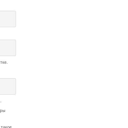
тке.
.
уры
такое.