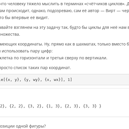
что человеку тяжело мыслить в терминах «счётчиков циклов». Д
ам происходит, однако, подозреваю, сам её автор — Вирт — чер
дто бы впервые её видит.
авайте взглянем на эту задачу так, будто бы циклы для неё нам
ножества.
имеющих координаты. Ну, прямо как в шахматах, только вместо 
 использовать пару цифр:
 клетка по горизонтали и третья сверху по вертикали.
росто список таких пар координат.
2}, {2, 2}, {3, 2}, {1, 3}, {2, 3}, {3, 3} }
позиции одной фигуры?