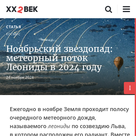
СТАТЬЯ
КОСМОС
Ноябрьский звездопад:
метеорный поток
Леониды в 2024 году
24 ноября 2024
Ежегодно в ноябре Земля проходит полосу
очередного метеорного дождя,
называемого
леониды
по созвездию Льва,
в котором расположен его радиант. Вместе