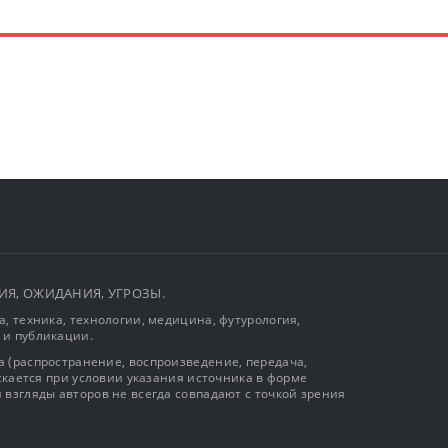
ЫТИЯ, ОЖИДАНИЯ, УГРОЗЫ.
, техника, технологии, медицина, футурология,
 и публикации.
 (распространение, воспроизведение, передача,
ускается при условии указания источника в форме
 взгляды авторов не всегда совпадают с точкой зрения