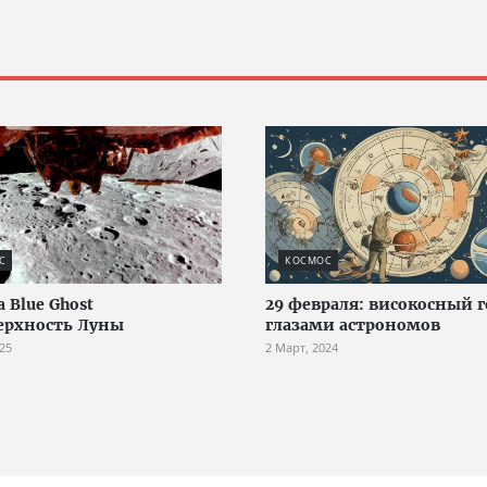
С
КОСМОС
 Blue Ghost
29 февраля: високосный г
ерхность Луны
глазами астрономов
25
2 Март, 2024