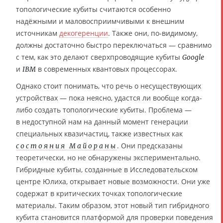
топологические кубиты считаются особенно
надёжными и маловосприимчивыми к внешним
источникам
декогеренции
. Также они, по-видимому,
должны достаточно быстро переключаться — сравнимо
с тем, как это делают сверхпроводящие кубиты
Google
и
в современных квантовых процессорах.
IBM
Однако стоит понимать, что речь о несуществующих
устройствах — пока неясно, удастся ли вообще когда-
либо создать топологические кубиты. Проблема —
в недоступной нам на данный момент генерации
специальных квазичастиц, также известных как
. Они предсказаны
состояния Майораны
теоретически, но не обнаружены экспериментально.
Гибридные кубиты, созданные в Исследовательском
центре Юлиха, открывает новые возможности. Они уже
содержат в критических точках топологические
материалы. Таким образом, этот новый тип гибридного
кубита становится платформой для проверки поведения