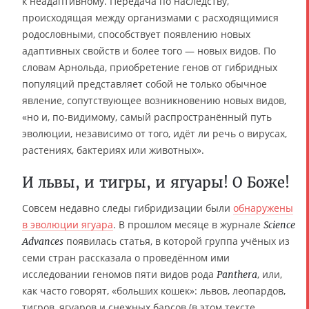
к неадаптивному. Передача по наследству,
происходящая между организмами с расходящимися
родословными, способствует появлению новых
адаптивных свойств и более того — новых видов. По
словам Арнольда, приобретение генов от гибридных
популяций представляет собой не только обычное
явление, сопутствующее возникновению новых видов,
«но и, по-видимому, самый распространённый путь
эволюции, независимо от того, идёт ли речь о вирусах,
растениях, бактериях или животных».
И львы, и тигры, и ягуары! О Боже!
Совсем недавно следы гибридизации были
обнаружены
в эволюции ягуара
. В прошлом месяце в журнале
Science
появилась статья, в которой группа учёных из
Advances
семи стран рассказала о проведённом ими
исследовании геномов пяти видов рода
, или,
Panthera
как часто говорят, «больших кошек»: львов, леопардов,
тигров, ягуаров и снежных барсов (в этом тексте