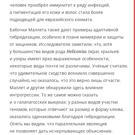
человек приобрёл иммунитет к ряду инфекций,
а пигментация его кожи и волос стала более
подходящей для евразийского климата.
Бабочки Маллета также дают примеры адаптивной
гибридизации, особенно в плане мимикрии и защиты
от хищников. Исследователи заметили, что, хотя
у большинства видов рода
окрас крыльев
Heliconius
и узоры имеют ярко выраженные особенности,
некоторые виды почти не различимы. Учёные считали,
что удивительное сходство возникло совершенно
случайно, но оказалось, что это верно лишь отчасти.
Маллет и другие обнаружили здесь влияние
интрогрессии. То же самое можно сказать
и о галапагосских вьюрках: у разных видов участки
геномов, которые отвечают за размер и форму клюва,
оказались одинаковыми благодаря гибридизации.
Опять мы видим, что параллельная эволюция
не позволяет дать исчерпывающее объяснение.