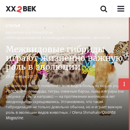
СТАТЬЯ
БИОЛОГИЯ, БИОТЕХНОЛОГИИ
ПРИРОДОСБЕРЕЖЕНИЕ И ПРИРОДОВОССТАНОВЛЕНИЕ
ЭКОЛОГИЯ
Межвидовые гибриды
играют жизненно важную
роль в эволюции
29 сентября 2017
Со времени своего появления пять видов больших кошек рода
Panthera
— леопарды, тигры, снежные барсы, львы и ягуары (на
рисунке — слева направо) — на протяжении миллионов лет
неоднократно скрещивались. Установлено, что такая
гибридизация не только довольно обычна, но и играет важную
Quanta
роль в эволюции видов животных. / Olena Shmahalo/
Magazine
.