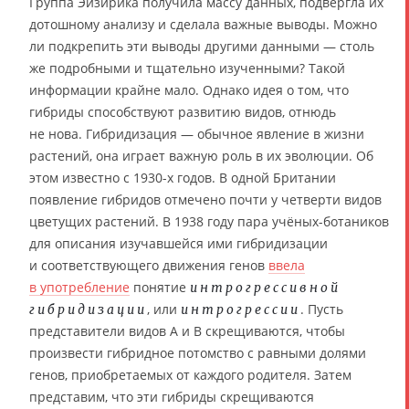
Группа Эйзирика получила массу данных, подвергла их
дотошному анализу и сделала важные выводы. Можно
ли подкрепить эти выводы другими данными — столь
же подробными и тщательно изученными? Такой
информации крайне мало. Однако идея о том, что
гибриды способствуют развитию видов, отнюдь
не нова. Гибридизация — обычное явление в жизни
растений, она играет важную роль в их эволюции. Об
этом известно с 1930-х годов. В одной Британии
появление гибридов отмечено почти у четверти видов
цветущих растений. В 1938 году пара учёных-ботаников
для описания изучавшейся ими гибридизации
и соответствующего движения генов
ввела
в употребление
понятие
интрогрессивной
, или
. Пусть
гибридизации
интрогрессии
представители видов A и B скрещиваются, чтобы
произвести гибридное потомство с равными долями
генов, приобретаемых от каждого родителя. Затем
представим, что эти гибриды скрещиваются