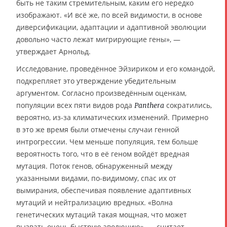
быть не таким стремительным, каким его нередко
изображают. «И всё же, по всей видимости, в основе
диверсификации, адаптации и адаптивной эволюции
довольно часто лежат мигрирующие гены», —
утверждает Арнольд.
Исследование, проведённое Эйзириком и его командой,
подкрепляет это утверждение убедительным
аргументом. Согласно произведённым оценкам,
популяции всех пяти видов рода
сократились,
Panthera
вероятно, из-за климатических изменений. Примерно
в это же время были отмечены случаи генной
интрогрессии. Чем меньше популяция, тем больше
вероятность того, что в её геном войдёт вредная
мутация. Поток генов, обнаруженный между
указанными видами, по-видимому, спас их от
вымирания, обеспечивая появление адаптивных
мутаций и нейтрализацию вредных. «Волна
генетических мутаций такая мощная, что может
вызвать очень быструю эволюцию», — считает