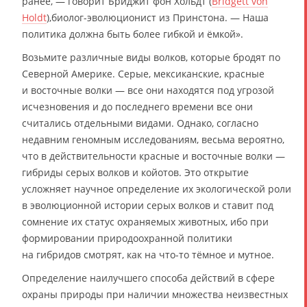
ранее, — говорит Бриджит фон Хольдт (
Bridgett von
Holdt
),биолог-эволюционист из Принстона. — Наша
политика должна быть более гибкой и ёмкой».
Возьмите различные виды волков, которые бродят по
Северной Америке. Серые, мексиканские, красные
и восточные волки — все они находятся под угрозой
исчезновения и до последнего времени все они
считались отдельными видами. Однако, согласно
недавним геномным исследованиям, весьма вероятно,
что в действительности красные и восточные волки —
гибриды серых волков и койотов. Это открытие
усложняет научное определение их экологической роли
в эволюционной истории серых волков и ставит под
сомнение их статус охраняемых животных, ибо при
формировании природоохранной политики
на гибридов смотрят, как на что-то тёмное и мутное.
Определение наилучшего способа действий в сфере
охраны природы при наличии множества неизвестных