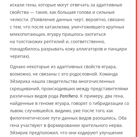
искали гены, которые могут отвечать за адаптивные
свойства — такие, как большая голова и сильные
челюсти. (Появление данных черт, вероятно, связано
с тем, что после катаклизма, уничтожившего крупных
млекопитающих, ягуару пришлось охотиться
на толстокожих рептилий и, соответственно,
понадобилось разрывать кожу аллигаторов и панцири
черепах).
Однако некоторые из адаптивных свойств ягуара,
возможно, не связаны с его родословной. Команда
Эйзирика нашла свидетельства многочисленных
скрещиваний, происходивших между представителями
различных видов рода
. К примеру, два гена,
Panthera
найденные в геноме ягуара, говорят о гибридизации со
львом, случившейся, видимо, уже после того, как
филогенетические пути данных видов разошлись. Оба
гена участвуют в формировании зрительного нерва.
Эйзирик предположил, что они кодируют улучшение