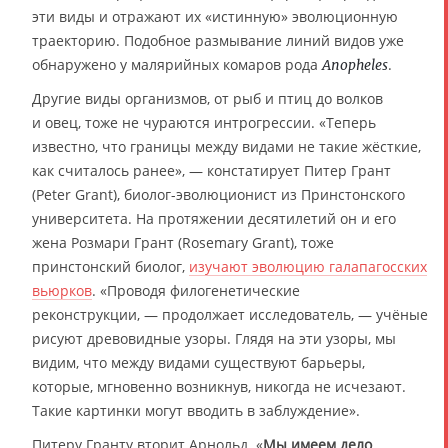
эти виды и отражают их «истинную» эволюционную
траекторию. Подобное размывание линий видов уже
обнаружено у малярийных комаров рода
.
Anopheles
Другие виды организмов, от рыб и птиц до волков
и овец, тоже не чураются интрогрессии. «Теперь
известно, что границы между видами не такие жёсткие,
как считалось ранее», — констатирует Питер Грант
(Peter Grant), биолог-эволюционист из Принстонского
университета. На протяжении десятилетий он и его
жена Розмари Грант (Rosemary Grant), тоже
принстонский биолог,
изучают эволюцию галапагосских
вьюрков
. «Проводя филогенетические
реконструкции, — продолжает исследователь, — учёные
рисуют древовидные узоры. Глядя на эти узоры, мы
видим, что между видами существуют барьеры,
которые, мгновенно возникнув, никогда не исчезают.
Такие картинки могут вводить в заблуждение».
Питеру Гранту вторит Арнольд. «
Мы имеем дело