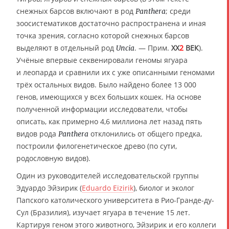
снежных барсов включают в род
; среди
Panthera
зоосистематиков достаточно распространена и иная
точка зрения, согласно которой снежных барсов
выделяют в отдельный род
. — Прим.
XX
2
ВЕК
).
Uncia
Учёные впервые секвенировали геномы ягуара
и леопарда и сравнили их с уже описанными геномами
трёх остальных видов. Было найдено более 13 000
генов, имеющихся у всех больших кошек. На основе
полученной информации исследователи, чтобы
описать, как примерно 4,6 миллиона лет назад пять
видов рода
отклонились от общего предка,
Panthera
построили филогенетическое древо (по сути,
родословную видов).
Один из руководителей исследовательской группы
Эдуардо Эйзирик (
Eduardo Eizirik
), биолог и эколог
Папского католического университета в Рио-Гранде-ду-
Сул (Бразилия), изучает ягуара в течение 15 лет.
Картируя геном этого животного, Эйзирик и его коллеги