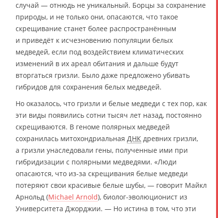
случай — отнюдь не уникальный. Борцы за сохранение
природы, и не только они, опасаются, что такое
скрещивание станет более распространённым
и приведёт к исчезновению популяции белых
медведей, если под воздействием климатических
изменений в их ареал обитания и дальше будут
вторгаться гризли. Было даже предложено убивать
гибридов для сохранения белых медведей.
Но оказалось, что гризли и белые медведи с тех пор, как
эти виды появились сотни тысяч лет назад, постоянно
скрещиваются. В геноме полярных медведей
сохранилась митохондриальная
ДНК
древних гризли,
а гризли унаследовали гены, полученные ими при
гибридизации с полярными медведями. «Люди
опасаются, что из-за скрещивания белые медведи
потеряют свои красивые белые шубы, — говорит Майкл
Арнольд (
Michael Arnold
), биолог-эволюционист из
Университета Джорджии. — Но истина в том, что эти