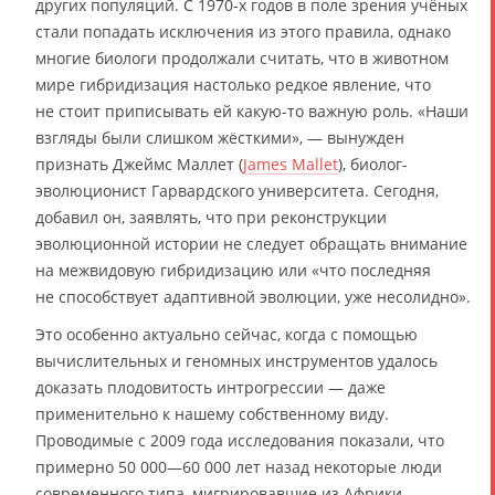
других популяций. С 1970-х годов в поле зрения учёных
стали попадать исключения из этого правила, однако
многие биологи продолжали считать, что в животном
мире гибридизация настолько редкое явление, что
не стоит приписывать ей какую-то важную роль. «Наши
взгляды были слишком жёсткими», — вынужден
признать Джеймс Маллет (
James Mallet
), биолог-
эволюционист Гарвардского университета. Сегодня,
добавил он, заявлять, что при реконструкции
эволюционной истории не следует обращать внимание
на межвидовую гибридизацию или «что последняя
не способствует адаптивной эволюции, уже несолидно».
Это особенно актуально сейчас, когда с помощью
вычислительных и геномных инструментов удалось
доказать плодовитость интрогрессии — даже
применительно к нашему собственному виду.
Проводимые с 2009 года исследования показали, что
примерно 50 000—60 000 лет назад некоторые люди
современного типа, мигрировавшие из Африки,