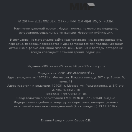
© 2014 — 2025 XX2 ВЕК. ОТКРЫТИЯ, ОЖИДАНИЯ, УГРОЗЫ.
Научно-популярный портал. Наука, техника, технологии, медицина,
футурология, социальные тенденции. Новости и публикации.
Использование материалов сайта (распространение, воспроизведение,
передача, перевод, переработка и др.) допускается при условии указания
источника в форме активной гиперссылки. Мнения и взгляды авторов не
всегда совпадают с точкой зрения редакции.
Издание «XX2 век» («22 век», https://22century.ru)
Учредитель: OOO «КОММУНИКЕЙК»
Адрес учредителя: 107031 г. Москва, ул. Рождественка, д. 5/7 стр. 2, пом. V,
комн. 18
Адрес издателя и редакции: 107031 г. Москва, ул. Рождественка, д. 5/7 стр.
2, пом. V, комн. 18
Телефон: +7(977)948-21-08
Свидетельство о регистрации СМИ ЭЛ № ФС 77 - 68048, выдано
Федеральной службой по надзору в сфере связи, информационных
технологий и массовых коммуникаций (Роскомнадзор) 13.12.2016 г.
Главный редактор — Сыров С.В.