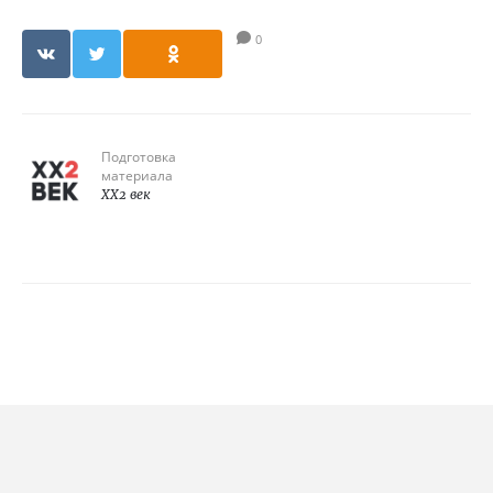
0
Подготовка
материала
XX2 век