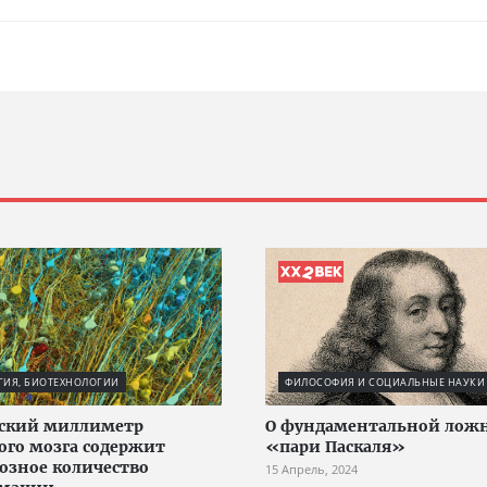
ГИЯ, БИОТЕХНОЛОГИИ
ФИЛОСОФИЯ И СОЦИАЛЬНЫЕ НАУКИ
еский миллиметр
О фундаментальной лож
ого мозга содержит
«пари Паскаля»
озное количество
15 Апрель, 2024