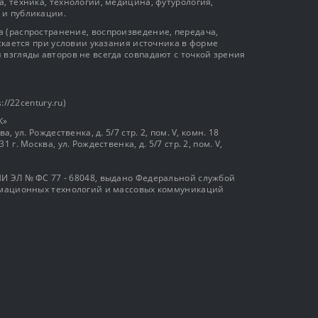
, техника, технологии, медицина, футурология,
 и публикации.
 (распространение, воспроизведение, передача,
ускается при условии указания источника в форме
 взгляды авторов не всегда совпадают с точкой зрения
://22century.ru)
К»
, ул. Рождественка, д. 5/7 стр. 2, пом. V, комн. 18
г. Москва, ул. Рождественка, д. 5/7 стр. 2, пом. V,
И ЭЛ № ФС 77 - 68048, выдано Федеральной службой
ормационных технологий и массовых коммуникаций