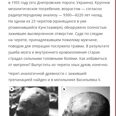
в 1955 году (это Днепровские пороги, Украина). Крупное
мезолитическое погребение, возрастом — согласно
радиоуглеродному анализу — 9300—8220 лет назад.
На одном из 23 черепов (хранящихся в уже
упоминавшейся Кунсткамере), обнаружено полностью
зажившее высверленное отверстие. Судя по следам
на черепе, принадлежавшем пожилому мужчине,
поводом для операции послужила травма. В результате
ушиба мозга и внутреннего кровоизлияния старик
страдал сильными головными болями. Как избавиться
от мигрени? Выпустить из черепа злых духов, конечно.
Череп аналогичной древности с зажившей
трепанацией найден и в могильнике Васильевка II.