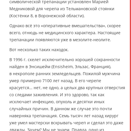
символической трепанации установлен Марией
Медниковой для черепа из Тельмановской стоянки
(Костёнки 8, в Воронежской области).
Однако всё это «оперативные вмешательства», скорее
всего, отнюдь не медицинского характера. Настоящие
трепанации появляются уже в мезолите-неолите.
Вот несколько таких находок.
В 1996 г. скелет исключительно хорошей сохранности
найден в Энсишейм (Ensisheim, Эльзас, Франция),
в некрополе ранних земледельцев. Пожилой мужчина
умер примерно 7100 лет назад. В его черепе
красуется… нет, не одно, а целых два крупных отверстия
со следами заживления. И это здорово, так как
исключает инфекцию, опухоль и десятки иных
случайных причин. В данном же случае это почти
наверняка трепанация. Семь тысяч лет назад хирург
уже умел мастерски вскрывать череп и сделал это даже
дважды. Зачем? Мы не знаем. Правда, одно из