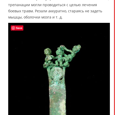
трепанации могли проводиться с целью лечения
боевых травм. Резали аккуратно, стараясь не задеть
мышцы, оболочки мозга и т. д.
Save