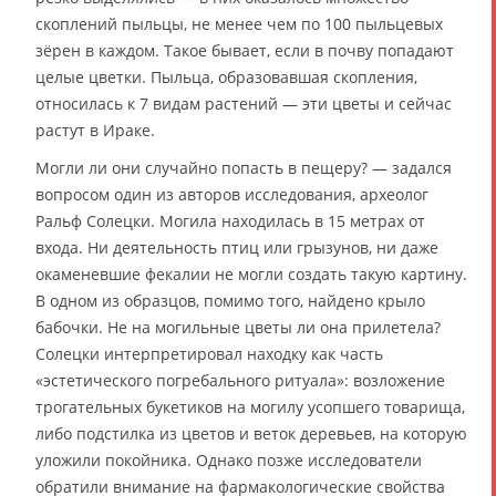
скоплений пыльцы, не менее чем по 100 пыльцевых
зёрен в каждом. Такое бывает, если в почву попадают
целые цветки. Пыльца, образовавшая скопления,
относилась к 7 видам растений — эти цветы и сейчас
растут в Ираке.
Могли ли они случайно попасть в пещеру? — задался
вопросом один из авторов исследования, археолог
Ральф Солецки. Могила находилась в 15 метрах от
входа. Ни деятельность птиц или грызунов, ни даже
окаменевшие фекалии не могли создать такую картину.
В одном из образцов, помимо того, найдено крыло
бабочки. Не на могильные цветы ли она прилетела?
Солецки интерпретировал находку как часть
«эстетического погребального ритуала»: возложение
трогательных букетиков на могилу усопшего товарища,
либо подстилка из цветов и веток деревьев, на которую
уложили покойника. Однако позже исследователи
обратили внимание на фармакологические свойства