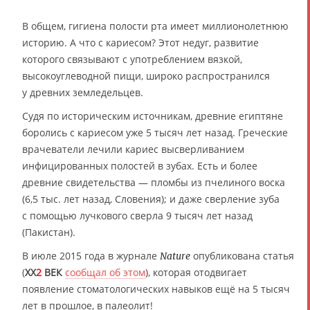
В общем, гигиена полости рта имеет миллионолетнюю
историю. А что с кариесом? Этот недуг, развитие
которого связывают с употреблением вязкой,
высокоуглеводной пищи, широко распространился
у древних земледельцев.
Судя по историческим источникам, древние египтяне
боролись с кариесом уже 5 тысяч лет назад. Греческие
врачеватели лечили кариес высверливанием
инфицированных полостей в зубах. Есть и более
древние свидетельства — пломбы из пчелиного воска
(6,5 тыс. лет назад, Словения); и даже сверление зуба
с помощью лучкового сверла 9 тысяч лет назад
(Пакистан).
В июле 2015 года в журнале
опубликована статья
Nature
(
XX
2
ВЕК
сообщал об этом
), которая отодвигает
появление стоматологических навыков ещё на 5 тысяч
лет в прошлое, в палеолит!