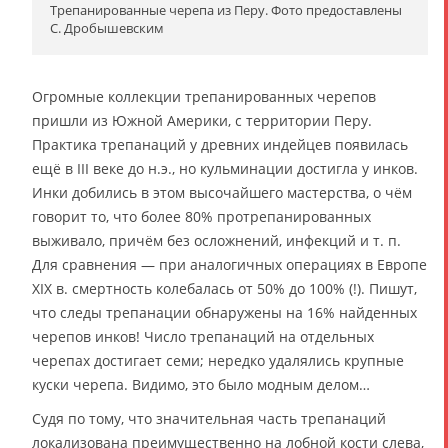
Трепанированные черепа из Перу. Фото предоставлены
С. Дробышевским
Огромные коллекции трепанированных черепов
пришли из Южной Америки, с территории Перу.
Практика трепанаций у древних индейцев появилась
ещё в III веке до н.э., но кульминации достигла у инков.
Инки добились в этом высочайшего мастерства, о чём
говорит то, что более 80% протрепанированных
выживало, причём без осложнений, инфекций и т. п.
Для сравнения — при аналогичных операциях в Европе
XIX в. смертность колебалась от 50% до 100% (!). Пишут,
что следы трепанации обнаружены на 16% найденных
черепов инков! Число трепанаций на отдельных
черепах достигает семи; нередко удалялись крупные
куски черепа. Видимо, это было модным делом…
Судя по тому, что значительная часть трепанаций
локализована преимущественно на лобной кости слева,