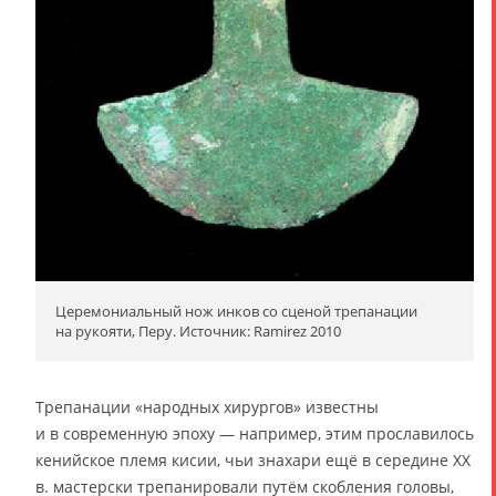
Церемониальный нож инков со сценой трепанации
на рукояти, Перу. Источник: Ramirez 2010
Трепанации «народных хирургов» известны
и в современную эпоху — например, этим прославилось
кенийское племя кисии, чьи знахари ещё в середине XX
в. мастерски трепанировали путём скобления головы,