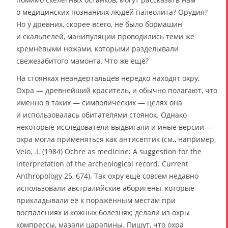
о медицинских познаниях людей палеолита? Орудия?
Но у древних, скорее всего, не было бормашин
и скальпелей, манипуляции проводились теми же
кремнёвыми ножами, которыми разделывали
свежезабитого мамонта. Что же ещё?
На стоянках неандертальцев нередко находят охру.
Охра — древнейший краситель, и обычно полагают, что
именно в таких — символических — целях она
и использовалась обитателями стоянок. Однако
некоторые исследователи выдвигали и иные версии —
охра могла применяться как антисептик (см., например,
Velo, .I. (1984) Ochre as medicine: A suggestion for the
interpretation of the archeological record. Current
Anthropology 25, 674). Так охру ещё совсем недавно
использовали австралийские аборигены, которые
прикладывали её к поражённым местам при
воспалениях и кожных болезнях; делали из охры
компрессы, мазали царапины. Пишут, что охра