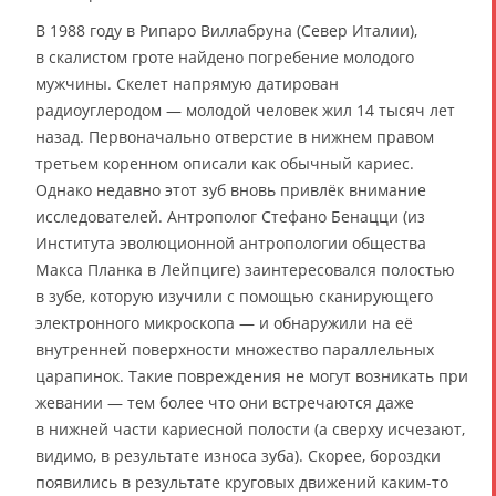
В 1988 году в Рипаро Виллабруна (Север Италии),
в скалистом гроте найдено погребение молодого
мужчины. Скелет напрямую датирован
радиоуглеродом — молодой человек жил 14 тысяч лет
назад. Первоначально отверстие в нижнем правом
третьем коренном описали как обычный кариес.
Однако недавно этот зуб вновь привлёк внимание
исследователей. Антрополог Стефано Бенацци (из
Института эволюционной антропологии общества
Макса Планка в Лейпциге) заинтересовался полостью
в зубе, которую изучили с помощью сканирующего
электронного микроскопа — и обнаружили на её
внутренней поверхности множество параллельных
царапинок. Такие повреждения не могут возникать при
жевании — тем более что они встречаются даже
в нижней части кариесной полости (а сверху исчезают,
видимо, в результате износа зуба). Скорее, бороздки
появились в результате круговых движений каким-то