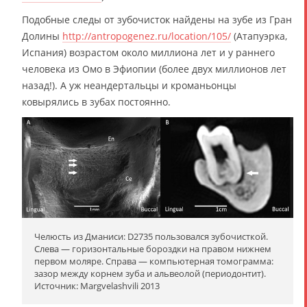
Подобные следы от зубочисток найдены на зубе из Гран
Долины
http://antropogenez.ru/location/105/
(Атапуэрка,
Испания) возрастом около миллиона лет и у раннего
человека из Омо в Эфиопии (более двух миллионов лет
назад!). А уж неандертальцы и кроманьонцы
ковырялись в зубах постоянно.
Челюсть из Дманиси: D2735 пользовался зубочисткой.
Слева — горизонтальные бороздки на правом нижнем
первом моляре. Справа — компьютерная томограмма:
зазор между корнем зуба и альвеолой (периодонтит).
Источник: Margvelashvili 2013