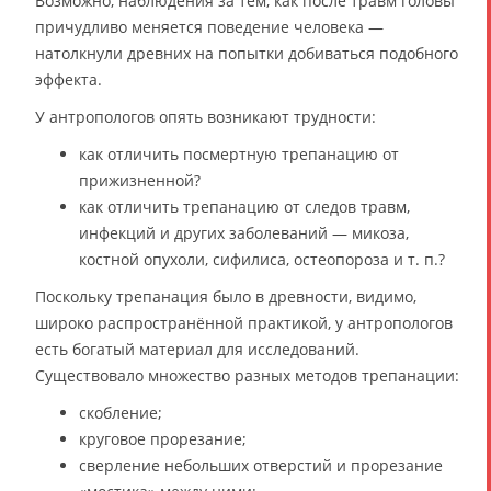
Возможно, наблюдения за тем, как после травм головы
причудливо меняется поведение человека —
натолкнули древних на попытки добиваться подобного
эффекта.
У антропологов опять возникают трудности:
как отличить посмертную трепанацию от
прижизненной?
как отличить трепанацию от следов травм,
инфекций и других заболеваний — микоза,
костной опухоли, сифилиса, остеопороза и т. п.?
Поскольку трепанация было в древности, видимо,
широко распространённой практикой, у антропологов
есть богатый материал для исследований.
Существовало множество разных методов трепанации:
скобление;
круговое прорезание;
сверление небольших отверстий и прорезание