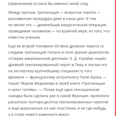
(сверлением) остался бы именно такой след.
Между прочим, трепанация — вскрытие черепа —
рискованная процедура даже в наши дни. И тем
не менее это — древнейшая хирургическая операция,
проводимая человеком — по крайней мере, из того, что
известно учёным.
Ещё во второй половине XIX века древние черепа со
следами трепанаций попали в поле зрения археологов.
«Сперва американский дипломат Э. Д. Скуайер нашёл
древний трепанированный череп в Перу и послал его
на экспертизу крупнейшему специалисту того
времени — французскому антропологу Полю Брока, —
пишет Мария Медникова в своей книге «Трепанации
и культ головы». — Позже ещё одна сенсационная
находка была сделана уже в самой Франции. Археологи
раскопали полтора десятка трепанированных черепов
и ещё вырезанные из них пластинки, и не где-нибудь,
а в слоях нового каменного века!»