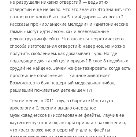
не разрушали никаких отверстий — ведь этих
отверстий ещё не было. Что это значит? Это значит, что
на кости не могло быть ни 5, ни 4 дырки — их всего 2.
Рассказы про «ирландские мелодии» и «диатонические
гаммы» могут идти лесом, как и всевозможные
реконструкции флейты. Что касается теоретического
способа изготовления отверстий: наверное, их можно
получить скоблением, как доказывает Турк. Но где
подходящие для такой цели орудия? В слое 8 подобных
орудий не найдено. Зачем же фантазировать, когда есть
простейшее объяснение — хищное животное?
Возможно, это был пещерный медведь-каннибал,
решивший поживиться детёнышем [7].
Тем не менее, в 2011 году, в сборнике Института
археологии Словении вышло очередное
музыковедческое (!) исследование флейты. Изучив её
«аутентичную копию», авторы пришли к заключению,
что «расположение отверстий и длина флейты