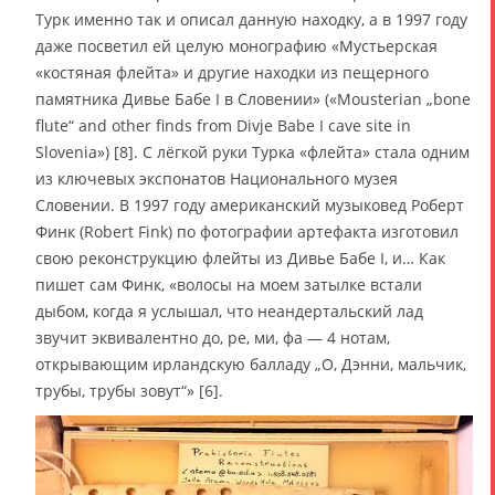
Турк именно так и описал данную находку, а в 1997 году
даже посветил ей целую монографию «Мустьерская
«костяная флейта» и другие находки из пещерного
памятника Дивье Бабе I в Словении» («Mousterian „bone
flute“ and other finds from Divje Babe I cave site in
Slovenia») [8]. С лёгкой руки Турка «флейта» стала одним
из ключевых экспонатов Национального музея
Словении. В 1997 году американский музыковед Роберт
Финк (Robert Fink) по фотографии артефакта изготовил
свою реконструкцию флейты из Дивье Бабе I, и… Как
пишет сам Финк, «волосы на моем затылке встали
дыбом, когда я услышал, что неандертальский лад
звучит эквивалентно до, ре, ми, фа — 4 нотам,
открывающим ирландскую балладу „О, Дэнни, мальчик,
трубы, трубы зовут“» [6].