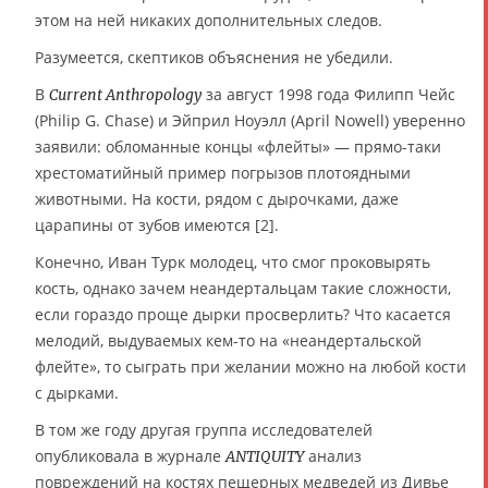
этом на ней никаких дополнительных следов.
Разумеется, скептиков объяснения не убедили.
В
за август 1998 года Филипп Чейс
Current Anthropology
(Philip G. Chase) и Эйприл Ноуэлл (April Nowell) уверенно
заявили: обломанные концы «флейты» — прямо-таки
хрестоматийный пример погрызов плотоядными
животными. На кости, рядом с дырочками, даже
царапины от зубов имеются [2].
Конечно, Иван Турк молодец, что смог проковырять
кость, однако зачем неандертальцам такие сложности,
если гораздо проще дырки просверлить? Что касается
мелодий, выдуваемых кем-то на «неандертальской
флейте», то сыграть при желании можно на любой кости
с дырками.
В том же году другая группа исследователей
опубликовала в журнале
анализ
ANTIQUITY
повреждений на костях пещерных медведей из Дивье