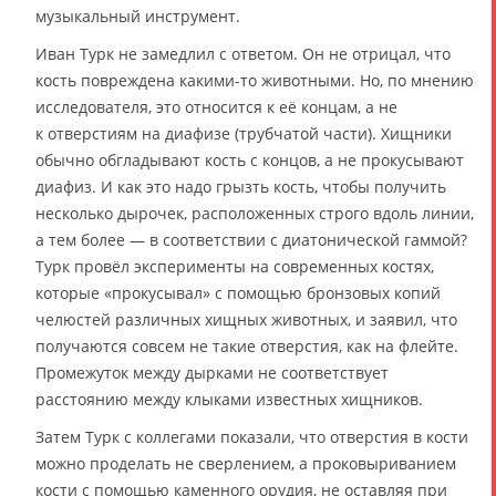
музыкальный инструмент.
Иван Турк не замедлил с ответом. Он не отрицал, что
кость повреждена какими-то животными. Но, по мнению
исследователя, это относится к её концам, а не
к отверстиям на диафизе (трубчатой части). Хищники
обычно обгладывают кость с концов, а не прокусывают
диафиз. И как это надо грызть кость, чтобы получить
несколько дырочек, расположенных строго вдоль линии,
а тем более — в соответствии с диатонической гаммой?
Турк провёл эксперименты на современных костях,
которые «прокусывал» с помощью бронзовых копий
челюстей различных хищных животных, и заявил, что
получаются совсем не такие отверстия, как на флейте.
Промежуток между дырками не соответствует
расстоянию между клыками известных хищников.
Затем Турк с коллегами показали, что отверстия в кости
можно проделать не сверлением, а проковыриванием
кости с помощью каменного орудия, не оставляя при