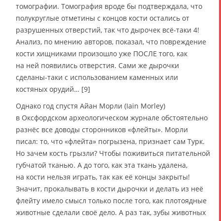
томографии. Томография вроде бы подтверждала, что
полукруглые отметины с концов кости остались от
разрушенных отверстий, так что дырочек всё-таки 4!
Анализ, по мнению авторов, показал, что повреждение
кости хищниками произошло уже ПОСЛЕ того, как
на ней появились отверстия. Сами же дырочки
сделаны-таки с использованием каменных или
костяных орудий… [9]
Однако год спустя Айан Морли (Iain Morley)
в Оксфордском археологическом журнале обстоятельно
разнёс все доводы сторонников «флейты». Морли
писал: то, что «флейта» погрызена, признает сам Турк.
Но зачем кость грызли? Чтобы поживиться питательной
губчатой тканью. А до того, как эта ткань удалена,
на кости нельзя играть, так как её концы закрыты!
Значит, прокалывать в кости дырочки и делать из неё
флейту имело смысл только после того, как плотоядные
животные сделали своё дело. А раз так, зубы животных