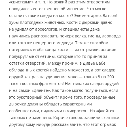
«свистками» и т. п. Но всякий раз этим отверстиям
находилось естественное объяснение. Что могло
оставить такие следы на костях? Элементарно, Ватсон!
Зубы плотоядных животных. Кости с дырками давно
не удивляют археологов, и специалисты даже
научились распознавать почерк волка, гиены, леопарда
или того же пещерного медведя. Тем же способом
потерялись и оба конца кости — их отгрызли, оставив
полукруглые отметины, которые кто-то принял за
остатки отверстий. Между прочим, в Дивье Бабе
обглоданных костей найдено множество, а вот следов
орудий как раз на удивление мало — только 8 на 200
тысяч костных фрагментов! Нет никаких следов орудий
и на самой «флейте». Как такое могло получиться, если
это рукотворный объект? Кроме того, просверленные
дырочки должны обладать характерными
особенностями, видимыми в микроскоп. На «флейте»
таковых не замечено. Короче говоря, заявили скептики,
другому кому-нибудь рассказывайте, что этот огрызок —