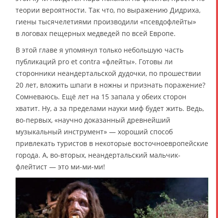
теории вероятности. Так что, по выражению Дидриха,
гиены тысячелетиями производили «псевдофлейты»
в логовах пещерных медведей по всей Европе.
В этой главе я упомянул только небольшую часть
публикаций pro et contra «флейты». Готовы ли
сторонники неандертальской дудочки, по прошествии
20 лет, вложить шпаги в ножны и признать поражение?
Сомневаюсь. Ещё лет на 15 запала у обеих сторон
хватит. Ну, а за пределами науки миф будет жить. Ведь,
во-первых, «научно доказанный древнейший
музыкальный инструмент» — хороший способ
привлекать туристов в некоторые восточноевропейские
города. А, во-вторых, неандертальский мальчик-
флейтист — это ми-ми-ми!