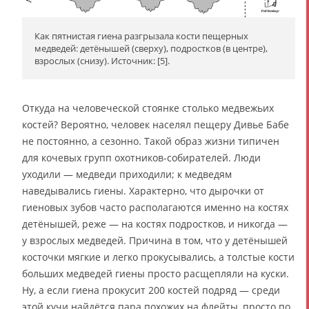
Как пятнистая гиена разгрызала кости пещерных
медведей: детёнышей (сверху), подростков (в центре),
взрослых (снизу). Источник: [5].
Откуда на человеческой стоянке столько медвежьих
костей? Вероятно, человек населял пещеру Дивье Бабе
не постоянно, а сезонно. Такой образ жизни типичен
для кочевых групп охотников-собирателей. Люди
уходили — медведи приходили; к медведям
наведывались гиены. Характерно, что дырочки от
гиеновых зубов часто располагаются именно на костях
детёнышей, реже — на костях подростков, и никогда —
у взрослых медведей. Причина в том, что у детёнышей
косточки мягкие и легко прокусывались, а толстые кости
больших медведей гиены просто расщепляли на куски.
Ну, а если гиена прокусит 200 костей подряд — среди
этой кучи найдётся пара похожих на флейты, просто по