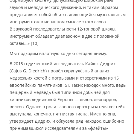
формируют систему, допускающую широкий ранг
звуков и мелодического движения, и таким образом
представляет собой объект, являющийся музыкальным
инструментом в истинном смысле этого слова.
В звуковой последовательности 12-тоновой шкалы,
инструмент обладает диапазоном в две с половиной
октавы…» [10]
Мы подходим вплотную ко дню сегодняшнему.
В 2015 году чешский исследователь Кайюс Дидрих
(Cajus G. Diedrich) провёл скрупулёзный анализ
медвежьих костей с погрызами и отверстиями из 15
европейских памятников [5]. Таких находок много, ведь
пещерный медведь был типичной добычей для
хищников ледниковой Европы — львов, леопардов,
волков. Однако в роли главного «разгрызателя костей»
выступала, конечно, пятнистая гиена. Именно она,
утверждает Дидрих, и обкусала ряд находок, ошибочно
принимавшихся исследователями за «флейты»