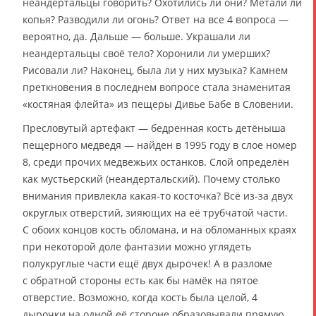
неандертальцы говорить? Охотились ли они? Метали ли
копья? Разводили ли огонь? Ответ на все 4 вопроса —
вероятно, да. Дальше — больше. Украшали ли
неандертальцы своё тело? Хоронили ли умерших?
Рисовали ли? Наконец, была ли у них музыка? Камнем
преткновения в последнем вопросе стала знаменитая
«костяная флейта» из пещеры Дивье Бабе в Словении.
Пресловутый артефакт — бедренная кость детёныша
пещерного медведя — найден в 1995 году в слое номер
8, среди прочих медвежьих останков. Слой определён
как мустьерский (неандертальский). Почему столько
внимания привлекла какая-то косточка? Всё из-за двух
округлых отверстий, зияющих на её трубчатой части.
С обоих концов кость обломана, и на обломанных краях
при некоторой доле фантазии можно углядеть
полукруглые части ещё двух дырочек! А в разломе
с обратной стороны есть как бы намёк на пятое
отверстие. Возможно, когда кость была целой, 4
дырочки на одной её стороне образовывали прямую