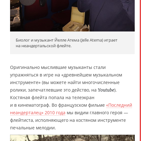
Биолог и музыкант Йелле Атема (Jelle Atema) играет
на неандертальской флейте.
Оригинально мыслившие музыканты стали
упражняться в игре на «древнейшем музыкальном
инструменте» (вы можете найти многочисленные
ролики, запечатлевшие это действо, на
).
Youtube
Костяная флейта попала на телеэкран
и в кинематограф. Во французском фильме
«Последний
неандерталец» 2010 года
мы видим главного героя —
флейтиста, исполняющего на костяном инструменте
печальные мелодии.