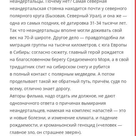
неандертальцы. Почему нет? Самая северная
неандертальская стоянка находится почти у северного
полярного круга (Бызовая, Северный Урал), и она же —
одна из самых поздних, её датировка 31-34 тысячи лет.
Так что неандертальцы вполне могли доживать свой
век на 70-й широте. Другое дело — правдоподобна ли
миграция группы на тысячи километров, с юга Европы
в Сибирь: согласно сюжету, главный герой рождается
на благословенном берегу Средиземного Моря, а в свой
тридцатник спит на сибирском снегу и рубится
в полный контакт с полярным медведем. А потом
проделывает такой же обратный путь, причём, судя по
всему, отлично знает дорогу.
Авторы фильма, надо отдать им должное, не дают
однозначного ответа о причинах вымирания
неандертальцев, намекая на комплекс напастей — это
и новые болезни, и изменение климата, и падение
рождаемости, и кроманьонский геноцид («человек —
главное зло, он страшнее зверя»).