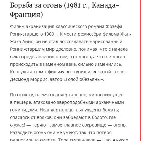
Борьба за огонь (1981 г., Канада-
Франция)
Фильм-экранизация классического романа Жозефа
Рони-старшего 1909 г. К чести режиссёра фильма Жан-
Жака Анно, он не стал воссоздавать нарисованный
Ронни-старшим мир дословно, понимая, что с начала
века представления о том, что могло, а что не могло
происходить в каменном веке, сильно изменились.
Консультантом к фильму выступил известный этолог
Десмонд Моррис, автор «Голой обезьяны».
По сюжету, племя неандертальцев, мирно живущее
в пещере, атаковано звероподобными архаичными
гоминидами. Неандертальцы вынуждены бежать;
спасаясь от волков, они забредают в болото, где —
о ужас! — теряют самое главное сокровище — огонь.
Разводить огонь они не умеют, так что потеря
равносильна смерти. Трое смельчаков — Нао, Амукар