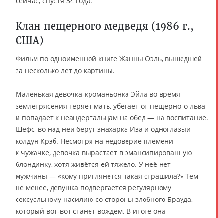
сейчас, спустя 34 года.
Клан пещерного медведя (1986 г.,
США)
Фильм по одноименной книге Жанны Оэль, вышедшей
за несколько лет до картины.
Маленькая девочка-кроманьонка Эйла во время
землетрясения теряет мать, убегает от пещерного льва
и попадает к неандертальцам на обед — на воспитание.
Шефство над ней берут знахарка Иза и одноглазый
колдун Крэб. Несмотря на недоверие племени
к чужачке, девочка вырастает в эмансипированную
блондинку, хотя живётся ей тяжело. У неё нет
мужчины — «кому приглянется такая страшила?» Тем
не менее, девушка подвергается регулярному
сексуальному насилию со стороны злобного Брауда,
который вот-вот станет вождём. В итоге она