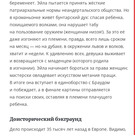
беременеет. Эйла пытается принять жёсткие
патриархальные нормы неандертальского общества. Но
в кроманьонке живёт бунтарский дух: спасая ребёнка,
похищаемого волками, она нарушает табу
на пользование оружием (женщинам низзя!). За это её
даже изгоняют из племени, правда, всего лишь сроком
на месяц — но на дубаке, в окружении львов и волков,
хватит и недели. К удивлению всех, девушка выживает
и возвращается с младенцем (которого родила
в изгнании). Эйла начинает бороться за права женщин;
мастерски овладевает искусством метания пращи.
В итоге она вступает в единоборство с Браудом
и побеждает, а в финале картины отправляется
на поиски своих, оставляя в племени плачущего
ребёнка.
Доисторический бэкграунд
Дело происходит 35 тысяч лет назад в Европе. Видимо,