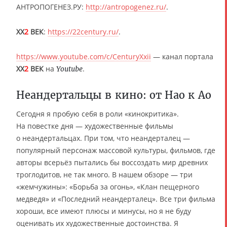
АНТРОПОГЕНЕЗ.РУ:
http://antropogenez.ru/
.
XX
2
ВЕК
:
https://22century.ru/
.
https://www.youtube.com/c/CenturyXxii
— канал портала
XX
2
ВЕК
на
.
Youtube
Неандертальцы в кино: от Нао к Ао
Сегодня я пробую себя в роли «кинокритика».
На повестке дня — художественные фильмы
о неандертальцах. При том, что неандерталец —
популярный персонаж массовой культуры, фильмов, где
авторы всерьёз пытались бы воссоздать мир древних
троглодитов, не так много. В нашем обзоре — три
«жемчужины»: «Борьба за огонь», «Клан пещерного
медведя» и «Последний неандерталец». Все три фильма
хороши, все имеют плюсы и минусы, но я не буду
оценивать их художественные достоинства. Я