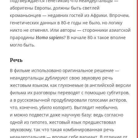
подтверждается генетикой) что неандертальцы —
аборигены Европы, должны быть светлей
кроманьонцев — недавних гостей из Африки. Впрочем,
генетических данных в 80-е годы не было, но логику
никто не отменял. Или авторы — сторонники азиатской
прародины
? В начале 80-х такое вполне
Homo sapiens
могло быть.
Речь
В фильме использовано оригинальное решение —
неандертальцы дублируют свою звуковую речь
жестовым языком, как глухонемые (в английской версии
фильма их разговоры переводят с помощью субтитров,
а в русскоязычной продублировали голосами актёров,
что, конечно, убило колорит). Выглядит необычно,
и можно подвести даже научную базу: ведь согласно
одной из гипотез, жестовый язык предшествовал
звуковому, так что такая комбинированная речь
неандертальцев — вполне себе вариант. В отличие от