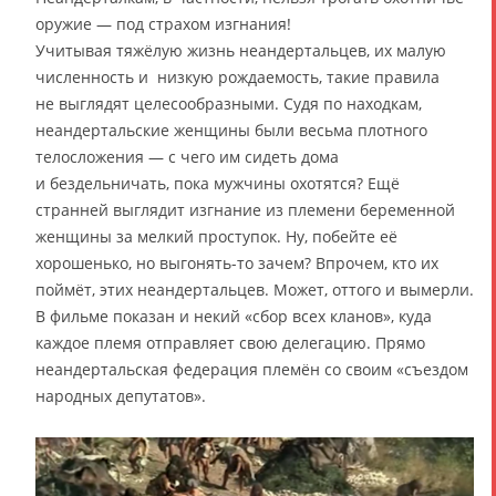
оружие — под страхом изгнания!
Учитывая тяжёлую жизнь неандертальцев, их малую
численность и низкую рождаемость, такие правила
не выглядят целесообразными. Судя по находкам,
неандертальские женщины были весьма плотного
телосложения — с чего им сидеть дома
и бездельничать, пока мужчины охотятся? Ещё
странней выглядит изгнание из племени беременной
женщины за мелкий проступок. Ну, побейте её
хорошенько, но выгонять-то зачем? Впрочем, кто их
поймёт, этих неандертальцев. Может, оттого и вымерли.
В фильме показан и некий «сбор всех кланов», куда
каждое племя отправляет свою делегацию. Прямо
неандертальская федерация племён со своим «съездом
народных депутатов».