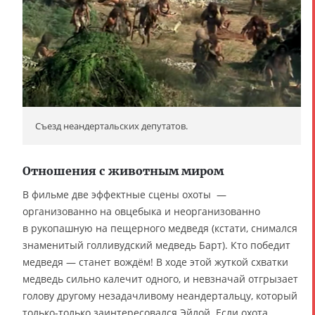
Съезд неандертальских депутатов.
Отношения с животным миром
В фильме две эффектные сцены охоты —
организованно на овцебыка и неорганизованно
в рукопашную на пещерного медведя (кстати, снимался
знаменитый голливудский медведь Барт). Кто победит
медведя — станет вождём! В ходе этой жуткой схватки
медведь сильно калечит одного, и невзначай отгрызает
голову другому незадачливому неандертальцу, который
только-только заинтересовался Эйлой. Если охота