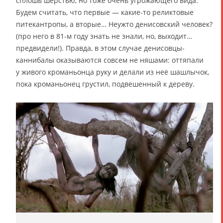
сплошь шерстью, но тоже очень угрожающего вида.
Будем считать, что первые — какие-то реликтовые
питекантропы, а вторые… Неужто денисовский человек?
(про него в 81-м году знать не знали, но, выходит…
предвидели!). Правда, в этом случае денисовцы-
каннибалы оказываются совсем не няшами: оттяпали
у живого кроманьонца руку и делали из неё шашлычок,
пока кроманьонец грустил, подвешенный к дереву.