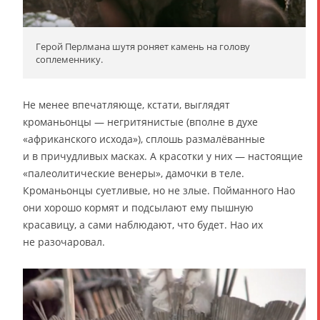
Герой Перлмана шутя роняет камень на голову
соплеменнику.
Не менее впечатляюще, кстати, выглядят
кроманьонцы — негритянистые (вполне в духе
«африканского исхода»), сплошь размалёванные
и в причудливых масках. А красотки у них — настоящие
«палеолитические венеры», дамочки в теле.
Кроманьонцы суетливые, но не злые. Пойманного Нао
они хорошо кормят и подсылают ему пышную
красавицу, а сами наблюдают, что будет. Нао их
не разочаровал.