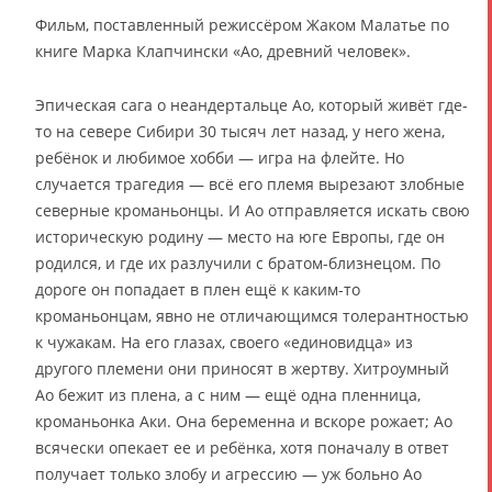
Фильм, поставленный режиссёром Жаком Малатье по
книге Марка Клапчински «Ао, древний человек».
Эпическая сага о неандертальце Ао, который живёт где-
то на севере Сибири 30 тысяч лет назад, у него жена,
ребёнок и любимое хобби — игра на флейте. Но
случается трагедия — всё его племя вырезают злобные
северные кроманьонцы. И Ао отправляется искать свою
историческую родину — место на юге Европы, где он
родился, и где их разлучили с братом-близнецом. По
дороге он попадает в плен ещё к каким-то
кроманьонцам, явно не отличающимся толерантностью
к чужакам. На его глазах, своего «единовидца» из
другого племени они приносят в жертву. Хитроумный
Ао бежит из плена, а с ним — ещё одна пленница,
кроманьонка Аки. Она беременна и вскоре рожает; Ао
всячески опекает ее и ребёнка, хотя поначалу в ответ
получает только злобу и агрессию — уж больно Ао