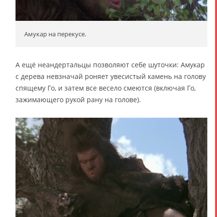
Амукар на перекусе.
А ещё неандертальцы позволяют себе шуточки: Амукар
с дерева невзначай роняет увесистый камень на голову
спящему Го, и затем все весело смеются (включая Го,
зажимающего рукой рану на голове).