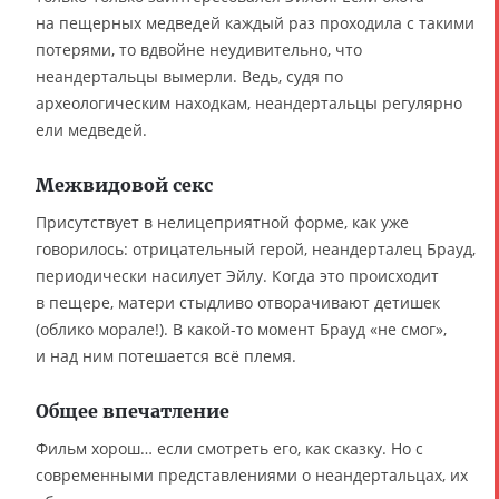
на пещерных медведей каждый раз проходила с такими
потерями, то вдвойне неудивительно, что
неандертальцы вымерли. Ведь, судя по
археологическим находкам, неандертальцы регулярно
ели медведей.
Межвидовой секс
Присутствует в нелицеприятной форме, как уже
говорилось: отрицательный герой, неандерталец Брауд,
периодически насилует Эйлу. Когда это происходит
в пещере, матери стыдливо отворачивают детишек
(облико морале!). В какой-то момент Брауд «не смог»,
и над ним потешается всё племя.
Общее впечатление
Фильм хорош… если смотреть его, как сказку. Но с
современными представлениями о неандертальцах, их