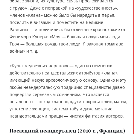
образе жизни, их культуре, связь прослеживается
с трудом. Даже с поправкой на «художественность».
Членов «Клана» можно было бы нарядить в перья,
поселить в вигвамы и поместить на Великие
Равнины — и получились бы отличные краснокожие от
Фенимора Купера: «Моя — большая вождь мои люди.
Твоя — большая вождь твои люди. Я закопал томагавк
войны» и т. д.
«Культ медвежьих черепов» — один из немногих
действительно неандертальских атрибутов «клана»,
имеющий некую археологическую основу. Однако и эту
якобы неандертальскую традицию специалисты давно
подвергли серьёзным сомнениям. Что касается
остального — «сход кланов», «духи-покровители», магия,
угнетение женщин, система табу и даже метание
неандертальцами пращи — чистая фантазия авторов.
Последний неандерталец (2010 г., Франция)