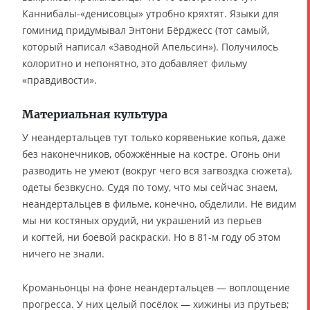
Каннибалы-«денисовцы» утробно кряхтят. Языки для
гоминид придумывал Энтони Бёрджесс (тот самый,
который написал «Заводной Апельсин»). Получилось
колоритно и непонятно, это добавляет фильму
«правдивости».
Материальная культура
У неандертальцев тут только корявенькие копья, даже
без наконечников, обожжённые на костре. Огонь они
разводить не умеют (вокруг чего вся загвоздка сюжета),
одеты безвкусно. Судя по тому, что мы сейчас знаем,
неандертальцев в фильме, конечно, обделили. Не видим
мы ни костяных орудий, ни украшений из перьев
и когтей, ни боевой раскраски. Но в 81-м году об этом
ничего не знали.
Кроманьонцы на фоне неандертальцев — воплощение
прогресса. У них целый посёлок — хижины из прутьев;