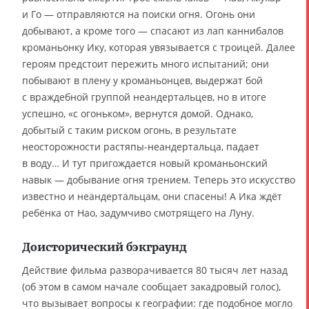
и Го — отправляются на поиски огня. Огонь они
добывают, а кроме того — спасают из лап каннибалов
кроманьонку Ику, которая увязывается с троицей. Далее
героям предстоит пережить много испытаний; они
побывают в плену у кроманьонцев, выдержат бой
с враждебной группой неандертальцев, но в итоге
успешно, «с огоньком», вернутся домой. Однако,
добытый с таким риском огонь, в результате
неосторожности растяпы-неандертальца, падает
в воду… И тут пригождается новый кроманьонский
навык — добывание огня трением. Теперь это искусство
известно и неандертальцам, они спасены! А Ика ждёт
ребёнка от Нао, задумчиво смотрящего на Луну.
Доисторический бэкграунд
Действие фильма разворачивается 80 тысяч лет назад
(об этом в самом начале сообщает закадровый голос),
что вызывает вопросы к географии: где подобное могло