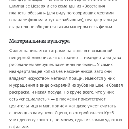
шимпанзе Цезаря и его команды из «Восстания
планеты обезьян» (для виду поговоривших жестами
в начале фильма и тут же забывших), неандертальцы
старательно общаются таким манером весь фильм.
Материальная культура
Фильм начинается титрами на фоне всевозможной
пещерной живописи, что странно — неандертальцы за
рисованием зверушек замечены не были… У самих
неандертальцев копья без наконечников, зато они
владеют искусством метания пращи. Имеются у них
и украшения в виде ожерелий из зубов на шее, и боевая
раскраска, и некая посуда. Но круче всего, что у них
есть «специалисты» — в племени присутствуют
целительница и маг, причём маг даже умеет считать
с помощью камушков. Сцена, в которой калека Крэб
учит девочку считать, по-моему, одна из самых удачных
в фильме.