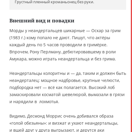
Грустный пленный кроманьонец без руки.
Внешний вид и повадки
Морды у неандертальцев шикарные — Оскар за грим
(1983 г.) кому попало не дают. Пишут, что актёры
каждый день по 5 часов проводили в гримёрке.
Впрочем, Рону Перлману, дебютировавшему в роли
Амукара, можно играть неандертальца и без грима.
Неандертальцы колоритны и — да, таким и должен быть
неандерталец: мощное надбровье, крупные челюсти,
подбородка нет — всё как полагается. Высокий лоб
замаскировали косматой шевелюрой, вымазали в грязи
и нарядили в лохмотья.
Видимо, Десмонд Моррис очень добивался образа
«голой обезьяны»: и визжат и ухают неандертальцы,
и вшей друг у друга выгрызают, и дерутся аки