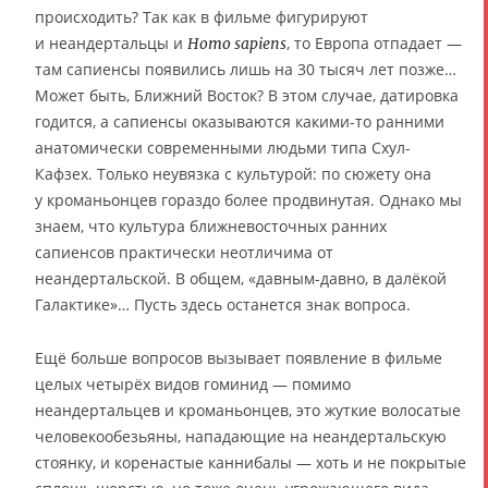
происходить? Так как в фильме фигурируют
и неандертальцы и
, то Европа отпадает —
Homo sapiens
там сапиенсы появились лишь на 30 тысяч лет позже…
Может быть, Ближний Восток? В этом случае, датировка
годится, а сапиенсы оказываются какими-то ранними
анатомически современными людьми типа Схул-
Кафзех. Только неувязка с культурой: по сюжету она
у кроманьонцев гораздо более продвинутая. Однако мы
знаем, что культура ближневосточных ранних
сапиенсов практически неотличима от
неандертальской. В общем, «давным-давно, в далёкой
Галактике»… Пусть здесь останется знак вопроса.
Ещё больше вопросов вызывает появление в фильме
целых четырёх видов гоминид — помимо
неандертальцев и кроманьонцев, это жуткие волосатые
человекообезьяны, нападающие на неандертальскую
стоянку, и коренастые каннибалы — хоть и не покрытые