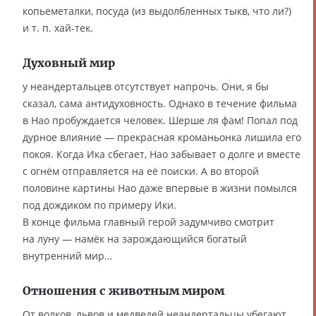
копьеметалки, посуда (из выдолбленных тыкв, что ли?)
и т. п. хай-тек.
Духовный мир
у неандертальцев отсутствует напрочь. Они, я бы
сказал, сама антидуховность. Однако в течение фильма
в Нао пробуждается человек. Шерше ля фам! Попал под
дурное влияние — прекрасная кроманьонка лишила его
покоя. Когда Ика сбегает, Нао забывает о долге и вместе
с огнём отправляется на её поиски. А во второй
половине картины Нао даже впервые в жизни помылся
под дождиком по примеру Ики.
В конце фильма главный герой задумчиво смотрит
на луну — намёк на зарождающийся богатый
внутренний мир…
Отношения с животным миром
От волков, львов и медведей неандертальцы убегают