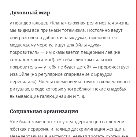
Духовный мир
у неандертальцев «Клана» сложная религиозная жизнь;
мы видим все признаки тотемизма. Постоянно ведут
они разговор о добрых и злых духах; поклоняются
медвежьему черепу; ищут для Эйлы «духа-
покровителя» — им оказывается пещерный лев (не
сожрал же, хотя мог!). «У тебя слишком сильный
покровитель — у тебя не будет детей» — пророчествует
Иза Эйле (но регулярное спаривание с Браудом
пересилило). Члены племени участвуют в коллективных
ритуалах, в ходе которых употребляют некие снадобья,
вызывающие галлюцинации и т. д.
Социальная организация
Уже было замечено, что у неандертальцев в племени
жёсткая иерархия, и налицо дискриминация женщин.
Неандерталкам, в частности, нельзя трогать охотничье