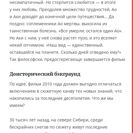
несимпатичный. Но стерпится-слюбится — в итоге
у них любовь. Преодолев множество трудностей, Ао
и Аки доходят до конечной цели путешествия… Да
поздно: соплеменники Ао мертвы, выкосила их
таинственная болезнь. «Все умерли, остался один Ао».
Но Аки с ним, у неё снова растёт пузо, и это вселяет
некий оптимизм. «Наш вид — единственный,
оставшийся на планете. Сколько дней отведено ему?»
Так философски, предостерегающе завершается фильм.
Доисторический бэкграунд
По идее, фильм 2010 года должен выгодно отличаться
включением в сюжетную канву тех новых знаний, что
накопились за последние десятилетия. Что же мы
имеем?
30 тысяч лет назад, на севере Сибири, среди
бескрайних снегов по сюжету живут последние