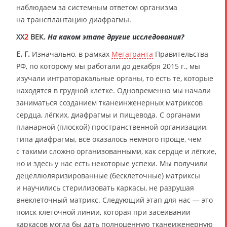
наблюдаем за системным ответом организма
на трансплантацию диафрагмы.
XX
2
ВЕК.
На каком этапе другие исследования?
Е. Г.
Изначально, в рамках
Мегагранта
Правительства
РФ, по которому мы работали до декабря 2015 г., мы
изучали интраторакальные органы, то есть те, которые
находятся в грудной клетке. Одновременно мы начали
заниматься созданием тканеинженерных матриксов
сердца, лёгких, диафрагмы и пищевода. С органами
планарной (плоской) пространственной организации,
типа диафрагмы, всё оказалось немного проще, чем
с такими сложно организованными, как сердце и лёгкие,
но и здесь у нас есть некоторые успехи. Мы получили
децеллюляризированные (бесклеточные) матриксы
и научились стерилизовать каркасы, не разрушая
внеклеточный матрикс. Следующий этап для нас — это
поиск клеточной линии, которая при засеивании
каркасов могла бы дать полноценную тканеиженерную