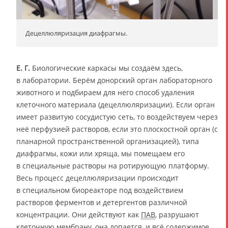
Децеллюляризация диафрагмы.
Е. Г.
Биологические каркасы мы создаём здесь,
в лаборатории. Берём донорский орган лабораторного
животного и подбираем для него способ удаления
клеточного материала (децеллюляризации). Если орган
имеет развитую сосудистую сеть, то воздействуем через
неё перфузией растворов, если это плоскостной орган (с
планарной пространственной организацией), типа
диафрагмы, кожи или хряща, мы помещаем его
в специальные растворы на ротирующую платформу.
Весь процесс децеллюляризации происходит
в специальном биореакторе под воздействием
растворов ферментов и детергентов различной
концентрации. Они действуют как
ПАВ
, разрушают
клеточную мембрану, она лопается, и всё содержимое,