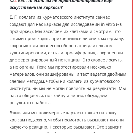
XX
2
ВЕК.
То есть вы не трансплантировали ещё
искусственные каркасы?
Е. Г.
Коллеги из Курчатовского института сейчас
создают для нас каркасы для исследований in vitro («в
пробирке»). Мы заселяем их клетками и смотрим, что
с ними происходит: прикрепились ли они к материалу,
сохраняют ли жизнеспособность при длительном
культивировании, есть ли пролиферация, сохранен ли
дифференцировочный потенциал. Это скорее лоскуты,
а не органы. Пока мы протестировали несколько
материалов, они зашифрованы, и тест ведётся двойным
слепым методом, чтобы ни коллеги из Курчатовского
института, ни мы не могли повлиять на результаты. Мы
часто общаемся, по скайпу и лично, обсуждаем
результаты работы.
Вживляли мы полимерные каркасы только на холку
крысам подкожно, чтобы посмотреть вызывают ли они
какую-то реакцию. Некоторые вызывают. Это зависит