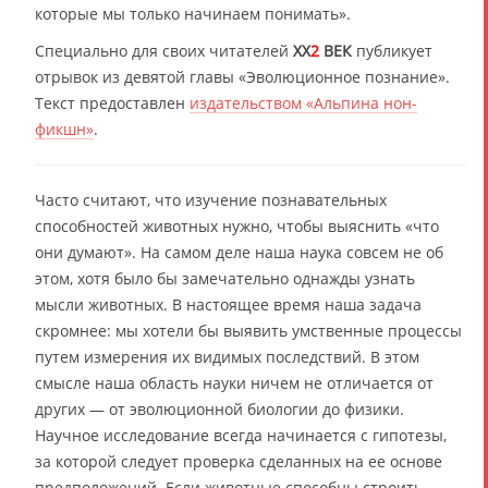
которые мы только начинаем понимать».
Специально для своих читателей
XX
2
ВЕК
публикует
отрывок из девятой главы «Эволюционное познание».
Текст предоставлен
издательством «Альпина нон-
фикшн»
.
Часто считают, что изучение познавательных
способностей животных нужно, чтобы выяснить «что
они думают». На самом деле наша наука совсем не об
этом, хотя было бы замечательно однажды узнать
мысли животных. В настоящее время наша задача
скромнее: мы хотели бы выявить умственные процессы
путем измерения их видимых последствий. В этом
смысле наша область науки ничем не отличается от
других — от эволюционной биологии до физики.
Научное исследование всегда начинается с гипотезы,
за которой следует проверка сделанных на ее основе
предположений. Если животные способны строить