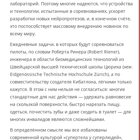
лабораторий. Поэтому многие надеются, что устройства
и технологии, испытанные в соревнованиях, ускорят
разработки новых нейропротезов, и, в конечном счёте,
это поспособствует массовому внедрению новинок по
всему миру.
Ежедневные задачи, в которых будут соревноваться
пилоты, по словам Роберта Ринера (Robert Riener),
инженера в области биомедицинских технологий из
Швейцарской высшей технической школы Цюриха (
нем
.
Eidgenössische Technische Hochschule Zürich), а по
совместительству создателя Кибатлона, лёгкими только
кажутся. В этом с ним нельзя не согласиться: многие
стандартные для нас действия — удержать равновесие
на скользкой поверхности, быстро нарезать пищу,
одеться, почистить зубы и даже сходить в туалет — для
многих инвалидов являются сложнейшими.
В определённом смысле мы все избалованы
современной культурой «супертела у суперлюдей»,