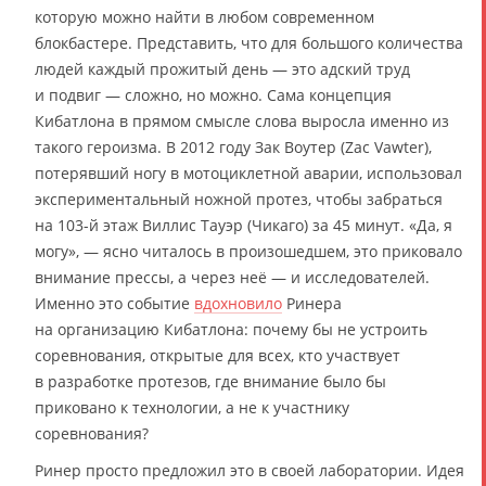
которую можно найти в любом современном
блокбастере. Представить, что для большого количества
людей каждый прожитый день — это адский труд
и подвиг — сложно, но можно. Сама концепция
Кибатлона в прямом смысле слова выросла именно из
такого героизма. В 2012 году Зак Воутер (Zac Vawter),
потерявший ногу в мотоциклетной аварии, использовал
экспериментальный ножной протез, чтобы забраться
на 103-й этаж Виллис Тауэр (Чикаго) за 45 минут. «Да, я
могу», — ясно читалось в произошедшем, это приковало
внимание прессы, а через неё — и исследователей.
Именно это событие
вдохновило
Ринера
на организацию Кибатлона: почему бы не устроить
соревнования, открытые для всех, кто участвует
в разработке протезов, где внимание было бы
приковано к технологии, а не к участнику
соревнования?
Ринер просто предложил это в своей лаборатории. Идея