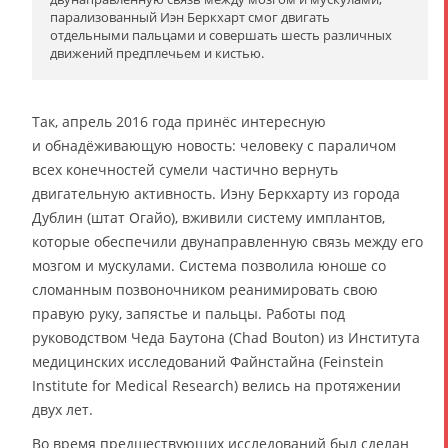
парализованный Иэн Беркхарт смог двигать
отдельными пальцами и совершать шесть различных
движений предплечьем и кистью.
Так, апрель 2016 года принёс интересную
и обнадёживающую новость: человеку с параличом
всех конечностей сумели частично вернуть
двигательную активность. Иэну Беркхарту из города
Дублин (штат Огайо), вживили систему имплантов,
которые обеспечили двунаправленную связь между его
мозгом и мускулами. Система позволила юноше со
сломанным позвоночником реанимировать свою
правую руку, запястье и пальцы. Работы под
руководством Чеда Баутона (Chad Bouton) из Института
медицинских исследований Файнстайна (Feinstein
Institute for Medical Research) велись на протяжении
двух лет.
Во время предшествующих исследований был сделан