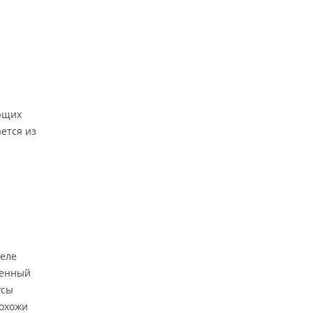
ющих
ается из
селе
венный
усы
похожи