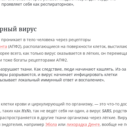
а проявляет себя как респираторное»,
орный вирус
проникает в тело человека через рецепторы
нта
(АПФ2), располагающиеся на поверхности клеток, выстила
орее всего, как только вирус оказывается в лёгких, он перемещ
ни тоже богаты рецепторами АПФ2.
 разрушает ткани. Как следствие, люди начинают кашлять. Из-за
яры разрываются, и вирус начинает инфицировать клетки
 вызывает локальный иммунный ответ и воспаление»,
летки крови и циркулирующий по организму, — это что-то до
, таких как
, так не ведёт себя ни один, а вирус
, родст
H1N1
SARS
распространяется в другие ткани организма через лёгкие. Вир
и эндотелия, например
Эбола
или
лихорадка Денге
, вообще не 