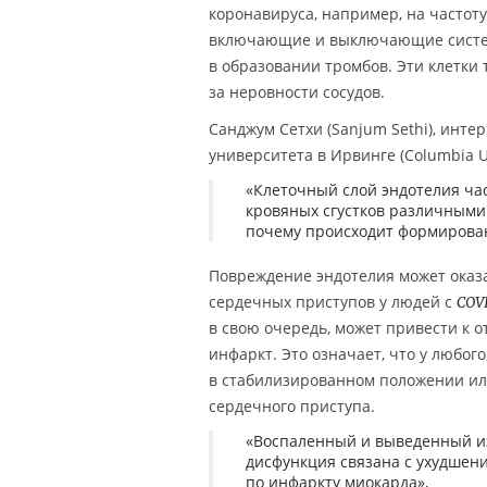
коронавируса, например, на частоту
включающие и выключающие систем
в образовании тромбов. Эти клетки 
за неровности сосудов.
Санджум Сетхи (Sanjum Sethi), инт
университета в Ирвинге (Columbia Uni
«Клеточный слой эндотелия час
кровяных сгустков различными
почему происходит формирова
Повреждение эндотелия может оказ
сердечных приступов у людей с
COV
в свою очередь, может привести к о
инфаркт. Это означает, что у любого
в стабилизированном положении ил
сердечного приступа.
«Воспаленный и выведенный из
дисфункция связана с ухудшени
по инфаркту миокарда»,