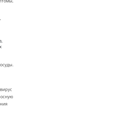
птомы,
,
в,
х
сосуды.
 вирус
носную
ания