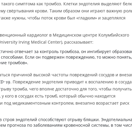
 такого симптома как тромбоз. Клетки эндотелия выделяют белк
у свёртывания крови. Таким образом они играют важную рол
также нужны, чтобы поток крови был «гладким» и зацеплялся
ервенционный кардиолог в Медицинском центре Колумбийского
versity Irving Medical Center), рассказывает:
тично отвечает за контроль тромбоза, он ингибирует образов
 способами. Если он подвержен повреждению, то можно понять,
ние тромбов».
аться причиной высокой частоты повреждений сосудов и внез
. Повреждение эндотелия приводит к воспалению в сосудах,
ID-19
трыву тромба, чего вполне достаточно для того, чтобы получить
, у кого в сосудах есть тромб, который обычно находится
и под медикаментозным контролем, внезапно возрастает риск
 строя эндотелий способствуют отрыву бляшки. Эндотелиальн
ем прогноза по заболеваниям кровеносной системы, в том чис