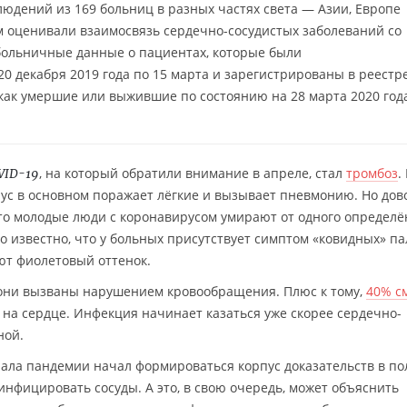
юдений из 169 больниц в разных частях света — Азии, Европе
 оценивали взаимосвязь сердечно-сосудистых заболеваний со
больничные данные о пациентах, которые были
20 декабря 2019 года по 15 марта и зарегистрированы в реестр
e как умершие или выжившие по состоянию на 28 марта 2020 год
, на который обратили внимание в апреле, стал
тромбоз
.
VID-19
ус в основном поражает лёгкие и вызывает пневмонию. Но дов
что молодые люди с коронавирусом умирают от одного определё
ло известно, что у больных присутствует симптом «ковидных» п
ют фиолетовый оттенок.
 они вызваны нарушением кровообращения. Плюс к тому,
40% с
а сердце. Инфекция начинает казаться уже скорее сердечно-
ной.
чала пандемии начал формироваться корпус доказательств в по
инфицировать сосуды. А это, в свою очередь, может объяснить