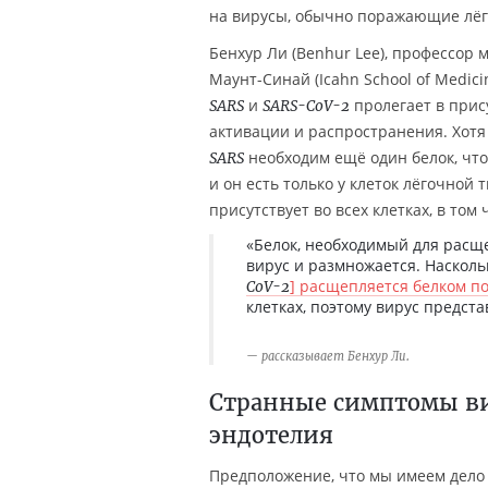
на вирусы, обычно поражающие лёг
Бенхур Ли (Benhur Lee), профессор
Маунт-Синай (Icahn School of Medici
и
пролегает в прис
SARS
SARS-CoV-2
активации и распространения. Хотя
необходим ещё один белок, что
SARS
и он есть только у клеток лёгочной 
присутствует во всех клетках, в том 
«Белок, необходимый для рас
вирус и размножается. Насколь
] расщепляется белком п
CoV-2
клетках, поэтому вирус предст
рассказывает Бенхур Ли.
Странные симптомы в
эндотелия
Предположение, что мы имеем дело 