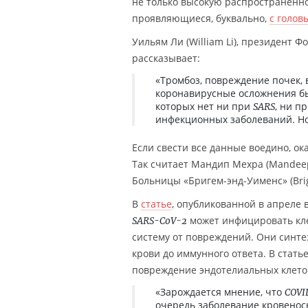
не только высокую распространённо
проявляющиеся, буквально,
с голов
Уильям Ли (William Li), президент Ф
рассказывает:
«Тромбоз, повреждение почек, 
коронавирусные осложнения бы
которых нет ни при
, ни п
SARS
инфекционных заболеваний. Но 
Если свести все данные воедино, ок
Так считает Мандип Мехра (Mandeep
Больницы «Бригем-энд-Уименс» (Brig
В
статье
, опубликованной в апреле
может инфицировать кл
SARS-CoV-2
систему от повреждений. Они синте
крови до иммунного ответа. В стат
повреждение эндотелиальных клеток 
«Зарождается мнение, что
COVI
очередь заболевание кровенос