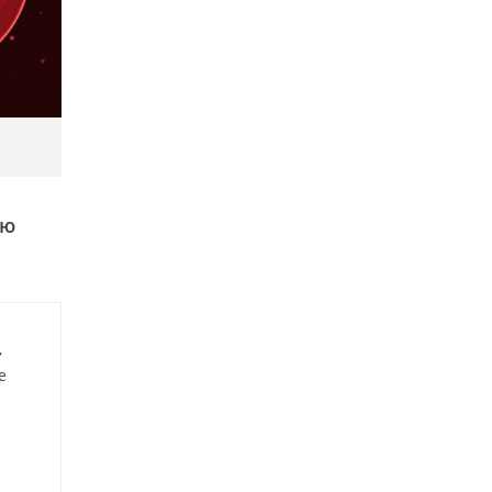
ую
,
е