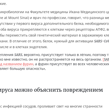
кие.
 микробиологии на Факультете медицины Икана Медицинского ц
ne at Mount Sinai) и врач по профессии, говорит, что разница м
утствии у первого вируса дополнительного белка, необходимого
 оба вируса прикрепляются к клеткам через рецепторы АПФ2, в
бы переместить свой генетический материал в заражаемую кле
ткани. В отличие от этого, белок, нужный для активации
SARS-Co
числе и в клетках эндотелия.
щепления
, вероятно, присутствует только в лёгких, поэтому 
SARS
ко мне известно, он не распространяется на весь организм.
[
SA
од названием фурин
, а фурин присутствует во всех человечески
авляет большую опасность»,
ируса можно объяснить повреждением
с инфекцией сосудов, проливает свет на многие странности