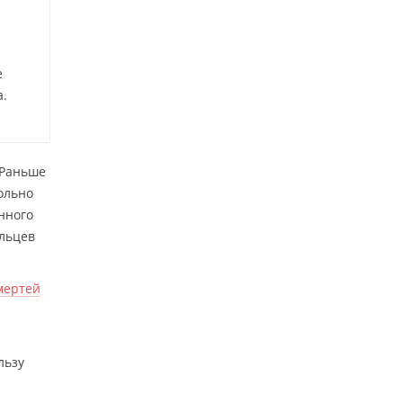
е
а.
 Раньше
ольно
нного
альцев
мертей
льзу