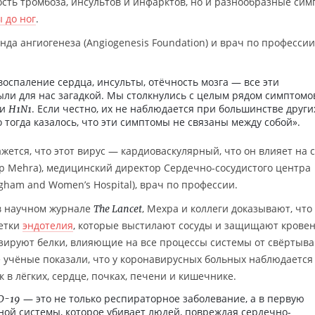
сть тромбоза, инсультов и инфарктов, но и разнообразные сим
ы до ног
.
онда ангиогенеза (Angiogenesis Foundation) и врач по профессии
воспаление сердца, инсульты, отёчность мозга — все эти
ли для нас загадкой. Мы столкнулись с целым рядом симптомо
ри
. Если честно, их не наблюдается при большинстве други
H1N1
тогда казалось, что эти симптомы не связаны между собой».
ажется, что этот вирус — кардиоваскулярный, что он влияет на 
 Mehra), медицинский директор Сердечно-сосудистого центра
ham and Women’s Hospital), врач по профессии.
 в научном журнале
, Мехра и коллеги доказывают, что
The Lancet
етки
эндотелия
, которые выстилают сосуды и защищают крове
зируют белки, влияющие на все процессы системы от свёртыв
ье учёные показали, что у коронавирусных больных наблюдается
в лёгких, сердце, почках, печени и кишечнике.
— это не только респираторное заболевание, а в первую
D-19
ной системы, которое убивает людей, повреждая сердечно-