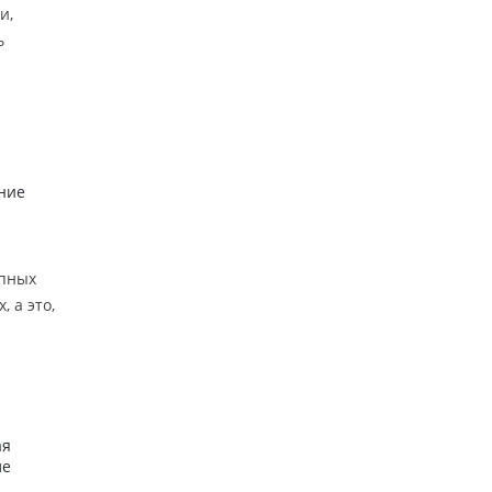
и,
ь
ание
апных
 а это,
ая
ле