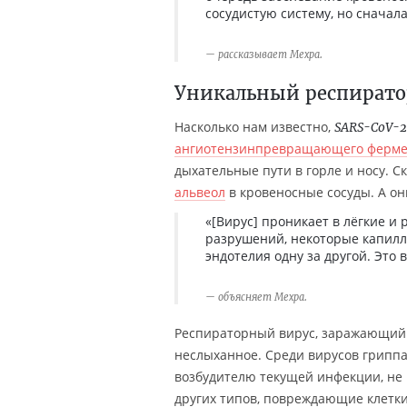
сосудистую систему, но сначал
рассказывает Мехра.
Уникальный респират
Насколько нам известно,
SARS-CoV-2
ангиотензинпревращающего ферме
дыхательные пути в горле и носу. Ск
альвеол
в кровеносные сосуды. А о
«[Вирус] проникает в лёгкие и
разрушений, некоторые капилл
эндотелия одну за другой. Это
объясняет Мехра.
Респираторный вирус, заражающий к
неслыханное. Среди вирусов гриппа
возбудителю текущей инфекции, не 
других типов, повреждающие клетк