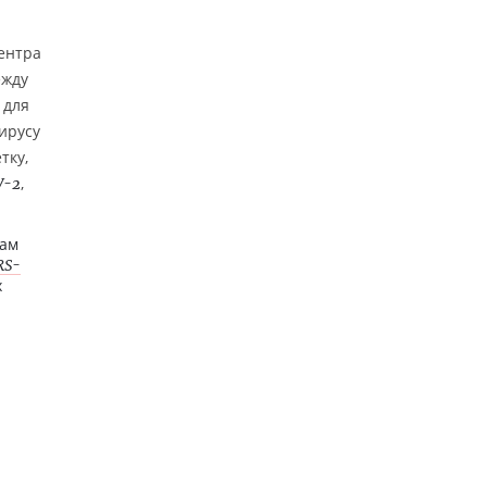
ентра
ежду
 для
ирусу
тку,
,
V-2
там
RS-
х