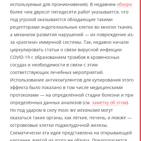
используемые для проникновения). В недавнем
обзоре
более чем двухсот пятидесяти работ указывается, что
под угрозой оказываются обладающие такими
рецепторами эндотелиальные клетки во многих тканях,
а механизм развития нарушений — их повреждение из-
за «разгона» иммунной системы. Так, недавно начали
циркулировать статьи о связи вирусной инфекции
COVID-19 с образованием тромбов в кровеносных
сосудах и необходимости в связи с этим
соответствующих лечебных мероприятий.
Использование антикоагулянтов для купирования этого
эффекта было показано в том числе медицинскими
протоколами — на определённой стадии болезни и при
определённых данных анализов (см.
заметку об этом
).
Но под ударом в силу
того же механизма
могут
оказаться такие органы, как лёгкие, печень,
а также
—
островковые клетки поджелудочной железы.
Схематически эта идея представлена на открывающей
картинке, взятой из этого же обзора. Предполагается,