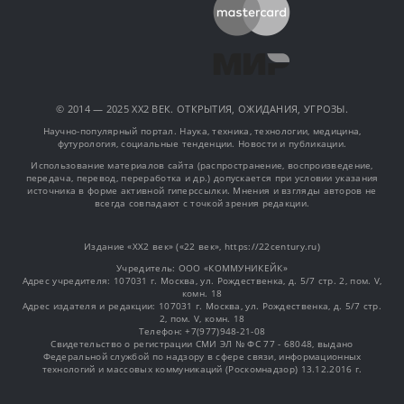
© 2014 — 2025 XX2 ВЕК. ОТКРЫТИЯ, ОЖИДАНИЯ, УГРОЗЫ.
Научно-популярный портал. Наука, техника, технологии, медицина,
футурология, социальные тенденции. Новости и публикации.
Использование материалов сайта (распространение, воспроизведение,
передача, перевод, переработка и др.) допускается при условии указания
источника в форме активной гиперссылки. Мнения и взгляды авторов не
всегда совпадают с точкой зрения редакции.
Издание «XX2 век» («22 век», https://22century.ru)
Учредитель: OOO «КОММУНИКЕЙК»
Адрес учредителя: 107031 г. Москва, ул. Рождественка, д. 5/7 стр. 2, пом. V,
комн. 18
Адрес издателя и редакции: 107031 г. Москва, ул. Рождественка, д. 5/7 стр.
2, пом. V, комн. 18
Телефон: +7(977)948-21-08
Свидетельство о регистрации СМИ ЭЛ № ФС 77 - 68048, выдано
Федеральной службой по надзору в сфере связи, информационных
технологий и массовых коммуникаций (Роскомнадзор) 13.12.2016 г.