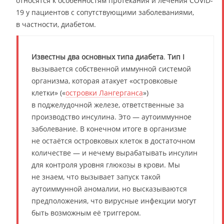
относятся к особенностям протекания и лечения COVID-
19 у пациентов с сопутствующими заболеваниями,
в частности, диабетом.
Известны два основных типа диабета
.
Тип I
вызывается собственной иммунной системой
организма, которая атакует «островковые
клетки» («
островки Лангерганса
»)
в поджелудочной железе, ответственные за
производство инсулина. Это — аутоиммунное
заболевание. В конечном итоге в организме
не остаётся островковых клеток в достаточном
количестве — и нечему вырабатывать инсулин
для контроля уровня глюкозы в крови. Мы
не знаем, что вызывает запуск такой
аутоиммунной аномалии, но высказываются
предположения, что вирусные инфекции могут
быть возможным её триггером.