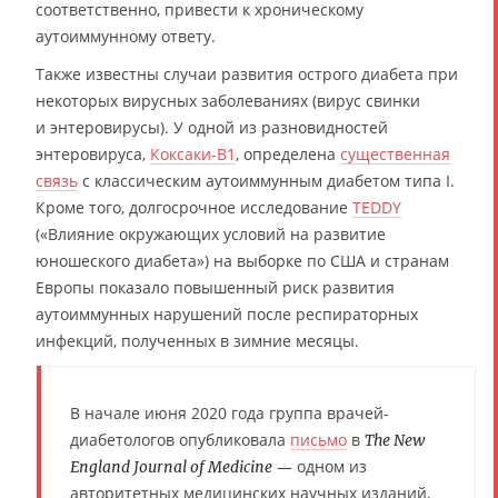
соответственно, привести к хроническому
аутоиммунному ответу.
Также известны случаи развития острого диабета при
некоторых вирусных заболеваниях (вирус свинки
и энтеровирусы). У одной из разновидностей
энтеровируса,
Коксаки-B1
, определена
существенная
связь
с классическим аутоиммунным диабетом типа I.
Кроме того, долгосрочное исследование
TEDDY
(«Влияние окружающих условий на развитие
юношеского диабета») на выборке по США и странам
Европы показало повышенный риск развития
аутоиммунных нарушений после респираторных
инфекций, полученных в зимние месяцы.
В начале июня 2020 года группа врачей-
диабетологов опубликовала
письмо
в
The New
— одном из
England Journal of Medicine
авторитетных медицинских научных изданий,